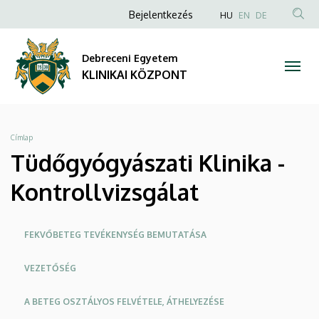
Tüdőgyógyászati
Ugrás
Anonim
NYELVVÁLAS
Bejelentkezés
HU
EN
DE
a
TAR
Felhasználói
Klinika
tartalomra
KER
fiók
Debreceni Egyetem
-
menüje
KLINIKAI KÖZPONT
Kontrollvizsgálat
|
Morzsa
Címlap
KLINIKAI
Tüdőgyógyászati Klinika -
KÖZPONT
Kontrollvizsgálat
Oldalmenü
FEKVŐBETEG TEVÉKENYSÉG BEMUTATÁSA
KK
VEZETŐSÉG
A BETEG OSZTÁLYOS FELVÉTELE, ÁTHELYEZÉSE