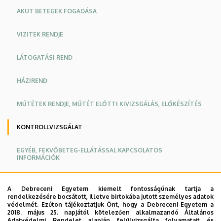
AKUT BETEGEK FOGADÁSA
VIZITEK RENDJE
LÁTOGATÁSI REND
HÁZIREND
MŰTÉTEK RENDJE, MŰTÉT ELŐTTI KIVIZSGÁLÁS, ELŐKÉSZÍTÉS
KONTROLLVIZSGÁLAT
EGYÉB, FEKVŐBETEG-ELLÁTÁSSAL KAPCSOLATOS
INFORMÁCIÓK
ORVOSOK
A Debreceni Egyetem kiemelt fontosságúnak tartja a
rendelkezésére bocsátott, illetve birtokába jutott személyes adatok
Oldalmenü
Oldalmenü
védelmét. Ezúton tájékoztatjuk Önt, hogy a Debreceni Egyetem a
2018. május 25. napjától kötelezően alkalmazandó Általános
2019. március 1-től a Tüdőgyógyászati Klinika
KK
KK
Adatvédelmi Rendelet alapján felülvizsgálta folyamatait és