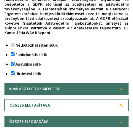
ambulanciáira kontrollvizsgálatra visszahívott betegek
beépítette a GDPR előírásait az adatkezelési és adatvédelmi
Angol
Német
tevékenységébe. A felhasználók személyes adatait a Debreceni
időpontot az alábbi telefonszámokon kérhet 11:00-14:30
Egyetem korábban is teljes körültekintéssel kezelte, megfelelve az
között: +36 52 255 224, illetve a távozásakor kapott
érvényben lévő adatkezelési szabályozásoknak. A GDPR előírásait
követve frissítettük Adatvédelmi Tájékoztatónkat, amelyet az
előjegyzés alapján, amit rögzítünk a beteg ambuláns
alábbi linkre kattintva olvashat el:
Adatkezelési tájékoztató.
DE
lapján, vagy zárójelentésén.
Kancellária WAV Központ
Legutóbb frissítve:
2022. 02. 24. 16:02
Nélkülözhetetlen sütik
Funkcionális sütik
Analitikai sütik
Hirdetési sütik
KIVÁLASZTOTTAK MENTÉSE
WITHDRAW CONSENT
Adatvédelem
Adatkezelési nyilatkozat
Akadálymentesítési nyilatkozat
ÖSSZES ELUTASÍTÁSA
Impresszum
ÖSSZES ELFOGADÁSA
Copyright © 2026 Unideb