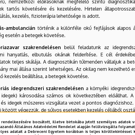
erű, nemzetközi előírásoknak megfelelő szintű diagnosztik
ek tartós követésére és kezelésére. Hirtelen állapotrossz
látás, kezelés, fizioterápia lehetősége is adott.
jás-ambulancián
történik a különféle okú fejfájások alapos á
ég esetén a betegek követése.
iazavar szakrendelésen
belül feladatunk az idegrends
emi hanyatlás, elbutulás okának felderítése. E cél érdeké
latok teljes skálája. A diagnosztikán túlmenően vállaljuk a b
ny mai állása szerint lehetséges. Az okilag nem kezelhető 
ló kezelés beállítása, a betegek követése.
ériás idegrendszeri szakrendelésen
a környéki idegrendsz
ó idegek) károsodása számos ok következtében előállhat. A 
és idegek műszeres vizsgálata vezet a pontos diagnózishoz. 
i között végezzük, de súlyos esetekben kezelés céljából osztá
i apnoe szakrendelésen
az alvás zavarai (amelyek gyakran a
 rendelkezésére bocsátott, illetve birtokába jutott személyes adatok v
azandó Általános Adatvédelmi Rendelet alapján felülvizsgálta folyamata
gálást igényelnek, amelynek alapján tervet készítünk a gyóg
yes adatait a Debreceni Egyetem korábban is teljes körültekintéssel 