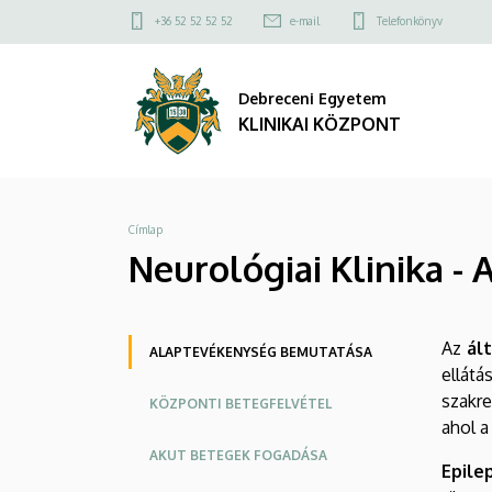
Neurológiai
Ugrás
Felső
+36 52 52 52 52
e-mail
Telefonkönyv
a
kapcsolat
Klinika
tartalomra
menü
Debreceni Egyetem
-
KLINIKAI KÖZPONT
Alaptevékenység
bemutatása
Morzsa
Címlap
|
Neurológiai Klinika 
KLINIKAI
KÖZPONT
Oldalmenü
Az
ál
ALAPTEVÉKENYSÉG BEMUTATÁSA
ellát
KEK
szakre
KÖZPONTI BETEGFELVÉTEL
ahol a
AKUT BETEGEK FOGADÁSA
Epile