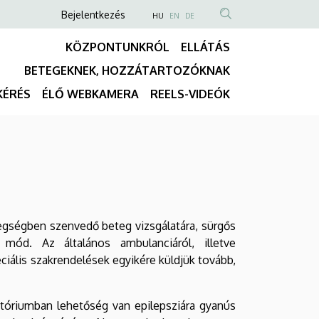
Anonim
NYELVVÁLASZTÓ
Bejelentkezés
HU
EN
DE
TARTALOM
Felhasználói
KÖZPONTUNKRÓL
ELLÁTÁS
KERESÉSE
fiók
BETEGEKNEK, HOZZÁTARTOZÓKNAK
menüje
Fő
KÉRÉS
ÉLŐ WEBKAMERA
REELS-VIDEÓK
navigáció
egségben szenvedő beteg vizsgálatára, sürgős
 mód. Az általános ambulanciáról, illetve
iális szakrendelések egyikére küldjük tovább,
atóriumban lehetőség van epilepsziára gyanús