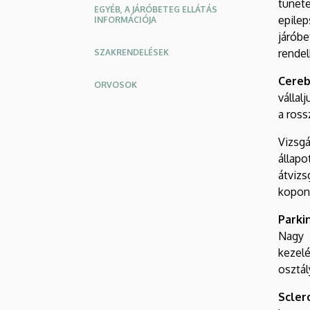
tünet
EGYÉB, A JÁRÓBETEG ELLÁTÁS
epilep
INFORMÁCIÓJA
járóbe
rendel
SZAKRENDELÉSEK
Cereb
ORVOSOK
vállal
a ross
Oldalmenu
Oldalmenü
KEK
KEK
Vizsgá
Angol
Német
állapo
átvizs
kopony
Parki
Nagy 
kezel
osztál
Scler