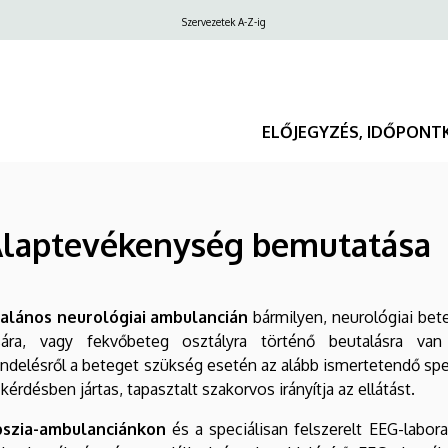
Felső
Szervezetek A-Z-ig
navigáció
ELŐJEGYZÉS, IDŐPONT
- Alaptevékenység bemutatása
talános neurológiai ambulancián
bármilyen, neurológiai bet
ására, vagy fekvőbeteg osztályra történő beutalásra van
ndelésről a beteget szükség esetén az alább ismertetendő spec
 kérdésben jártas, tapasztalt szakorvos irányítja az ellátást.
pszia-ambulanciánkon
és a speciálisan felszerelt EEG-labor