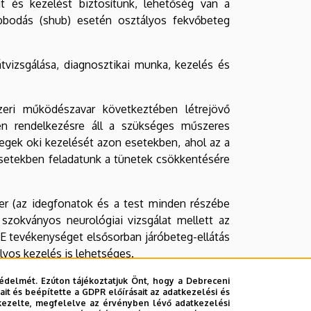
át és kezelést biztosítunk, lehetőség van a
abbodás (shub) esetén osztályos fekvőbeteg
tvizsgálása, diagnosztikai munka, kezelés és
zeri működészavar következtében létrejövő
ben rendelkezésre áll a szükséges műszeres
etegek oki kezelését azon esetekben, ahol az a
esetekben feladatunk a tünetek csökkentésére
er (az idegfonatok és a test minden részébe
szokványos neurológiai vizsgálat mellett az
E tevékenységet elsősorban járóbeteg-ellátás
lyos kezelés is lehetséges.
 másnapi ébrenlét zavarával is járnak) gondos
édelmét. Ezúton tájékoztatjuk Önt, hogy a Debreceni
it és beépítette a GDPR előírásait az adatkezelési és
yszeres vagy egyéb típusú kezelésre. Otthoni
kezelte, megfelelve az érvényben lévő adatkezelési