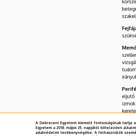
korsz
beteg
szakel
Fejfá
szüks
Memór
szell
vizsgá
tudomá
irányu
Perif
eljut
izmok 
kerete
Alvás
A Debreceni Egyetem kiemelt fontosságúnak tartja a
Egyetem a 2018. május 25. napjától kötelezően alkalm
átvizs
adatvédelmi tevékenységébe. A felhasználók személ