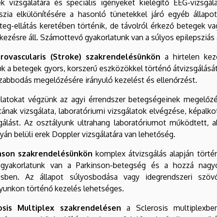
ek vizsgálatára és speciális igényeket kielégítő EEG-vizsgá
szia elkülönítésére a hasonló tünetekkel járó egyéb állapo
teg-ellátás keretében történik, de távolról érkező betegek va
kezésre áll. Számottevő gyakorlatunk van a súlyos epilepsziás 
rovascularis (Stroke) szakrendelésünkön
a hirtelen ke
juk a betegek gyors, korszerű eszközökkel történő átvizsgálását
zabbodás megelőzésére irányuló kezelést és ellenőrzést.
latokat végzünk az agyi érrendszer betegségeinek megelőzés
tának vizsgálata, laboratóriumi vizsgálatok elvégzése, képalkotó
gálást. Az osztályunk ultrahang laboratóriumot működtett, a
án belüli erek Doppler vizsgálatára van lehetőség.
nson szakrendelésünkön
komplex átvizsgálás alapján történ
gyakorlatunk van a Parkinson-betegség és a hozzá nagy
ésben. Az állapot súlyosbodása vagy idegrendszeri szö
yunkon történő kezelés lehetséges.
osis Multiplex szakrendelésen
a Sclerosis multiplexb