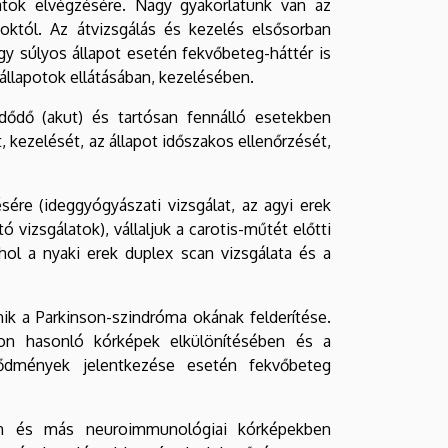
latok elvégzésére. Nagy gyakorlatunk van az
toktól. Az átvizsgálás és kezelés elsősorban
gy súlyos állapot esetén fekvőbeteg-háttér is
állapotok ellátásában, kezelésében.
zdődő (akut) és tartósan fennálló esetekben
, kezelését, az állapot időszakos ellenőrzését,
ére (ideggyógyászati vizsgálat, az agyi erek
 vizsgálatok), vállaljuk a carotis-műtét előtti
hol a nyaki erek duplex scan vizsgálata és a
ik a Parkinson-szindróma okának felderítése.
on hasonló kórképek elkülönítésében és a
vődmények jelentkezése esetén fekvőbeteg
en és más neuroimmunológiai kórképekben