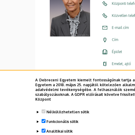
Központi tele
Közvetlen tel
E-mail cím
Cím
Épület
Emelet, ajtó
Weboldal
A Debreceni Egyetem kiemelt fontosságúnak tartja a
Egyetem a 2018. május 25. napjától kötelezően alkalm
adatvédelmi tevékenységébe. A felhasználók személ
szabályozásoknak. A GDPR előírásait követve frissítet
Központ
Nélkülözhetetlen sütik
Funkcionális sütik
Analitikai sütik