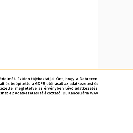
édelmét. Ezúton tájékoztatjuk Önt, hogy a Debreceni
it és beépítette a GDPR előírásait az adatkezelési és
kezelte, megfelelve az érvényben lévő adatkezelési
ashat el:
Adatkezelési tájékoztató.
DE Kancellária WAV