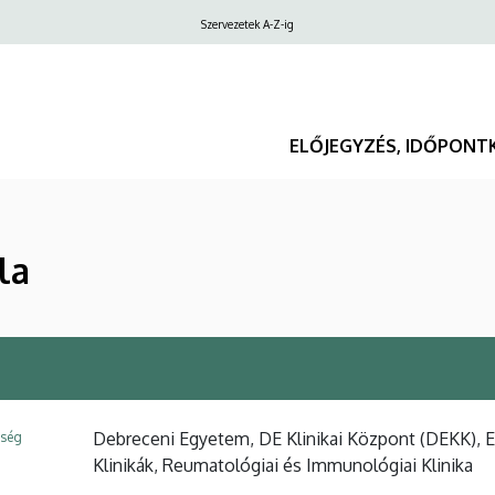
Felső
Szervezetek A-Z-ig
navigáció
ELŐJEGYZÉS, IDŐPONT
la
Debreceni Egyetem, DE Klinikai Központ (DEKK), 
ység
Klinikák, Reumatológiai és Immunológiai Klinika