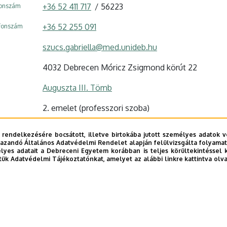
+36 52 411 717
56223
fonszám
+36 52 255 091
efonszám
szucs.gabriella@med.unideb.hu
4032 Debrecen Móricz Zsigmond körút 22
Auguszta III. Tömb
2. emelet (professzori szoba)
Szervezeti weboldal
 rendelkezésére bocsátott, illetve birtokába jutott személyes adatok v
Tudóstér profil
azandó Általános Adatvédelmi Rendelet alapján felülvizsgálta folyamata
yes adatait a Debreceni Egyetem korábban is teljes körültekintéssel 
tük Adatvédelmi Tájékoztatónkat, amelyet az alábbi linkre kattintva olv