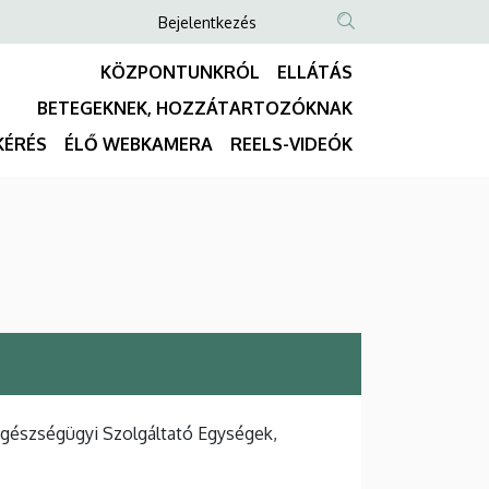
Anonim
Bejelentkezés
NYELVVÁLASZTÓ
TARTALOM
Felhasználói
KÖZPONTUNKRÓL
ELLÁTÁS
KERESÉSE
fiók
BETEGEKNEK, HOZZÁTARTOZÓKNAK
menüje
Fő
KÉRÉS
ÉLŐ WEBKAMERA
REELS-VIDEÓK
navigáció
Egészségügyi Szolgáltató Egységek,