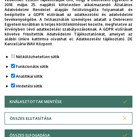
mellett klinikai kutatások is zajlanak elsősorban az
2018. május 25. napjától kötelezően alkalmazandó Általános
arthritisek, szisztémás autoimmun betegségek
Adatvédelmi Rendelet alapján felülvizsgálta folyamatait és
beépítette a GDPR előírásait az adatkezelési és adatvédelmi
patogenezisét, komorbiditásait célozva.
tevékenységébe. A felhasználók személyes adatait a Debreceni
Egyetem korábban is teljes körültekintéssel kezelte, megfelelve az
Prof. Dr. Szűcs Gabriella
klinikaigazgató
érvényben lévő adatkezelési szabályozásoknak. A GDPR előírásait
követve frissítettük Adatvédelmi Tájékoztatónkat, amelyet az
Prof. Dr. Szekanecz Zoltán
tanszékvezető
alábbi linkre kattintva olvashat el:
Adatkezelési tájékoztató.
DE
Kancellária WAV Központ
Legutóbb frissítve:
2024. 09. 30. 09:40
Nélkülözhetetlen sütik
Funkcionális sütik
Analitikai sütik
Hirdetési sütik
KIVÁLASZTOTTAK MENTÉSE
WITHDRAW CONSENT
Adatvédelem
Adatkezelési nyilatkozat
Akadálymentesítési nyilatkozat
ÖSSZES ELUTASÍTÁSA
Impresszum
ÖSSZES ELFOGADÁSA