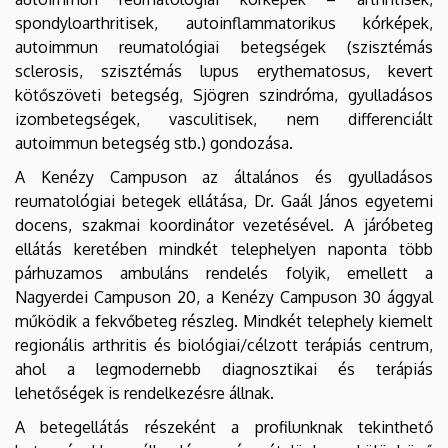
spondyloarthritisek, autoinflammatorikus kórképek,
autoimmun reumatológiai betegségek (szisztémás
sclerosis, szisztémás lupus erythematosus, kevert
kötőszöveti betegség, Sjögren szindróma, gyulladásos
izombetegségek, vasculitisek, nem differenciált
autoimmun betegség stb.) gondozása.
A Kenézy Campuson az általános és gyulladásos
reumatológiai betegek ellátása, Dr. Gaál János egyetemi
docens, szakmai koordinátor vezetésével. A járóbeteg
ellátás keretében mindkét telephelyen naponta több
párhuzamos ambuláns rendelés folyik, emellett a
Nagyerdei Campuson 20, a Kenézy Campuson 30 ággyal
működik a fekvőbeteg részleg. Mindkét telephely kiemelt
regionális arthritis és biológiai/célzott terápiás centrum,
ahol a legmodernebb diagnosztikai és terápiás
lehetőségek is rendelkezésre állnak.
A betegellátás részeként a profilunknak tekinthető