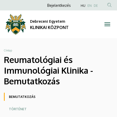
Reumatológiai
Ugrás
Anonim
NYELVVÁLAS
Bejelentkezés
HU
EN
DE
a
TAR
Felhasználói
és
tartalomra
KER
fiók
Debreceni Egyetem
Immunológiai
menüje
KLINIKAI KÖZPONT
Klinika
-
Morzsa
Címlap
Bemutatkozás
Reumatológiai és
|
Immunológiai Klinika -
KLINIKAI
Bemutatkozás
KÖZPONT
Oldalmenü
BEMUTATKOZÁS
KK
TÖRTÉNET