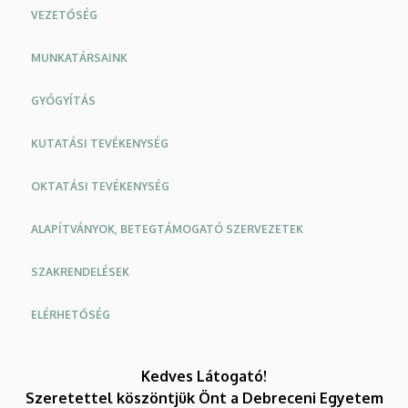
VEZETŐSÉG
MUNKATÁRSAINK
GYÓGYÍTÁS
KUTATÁSI TEVÉKENYSÉG
OKTATÁSI TEVÉKENYSÉG
ALAPÍTVÁNYOK, BETEGTÁMOGATÓ SZERVEZETEK
SZAKRENDELÉSEK
ELÉRHETŐSÉG
Oldalmenü
Oldalmenü
Kedves Látogató!
KK
KK
Szeretettel köszöntjük Önt a Debreceni Egyetem