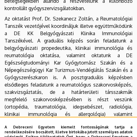
betegségekben állandó a részvételünk a különböző
kontrollált gyógyszervizsgálatokban.
Az oktatást Prof. Dr. Szekanecz Zoltán, a Reumatológiai
Tanszék vezetőjével koordináljuk illetve együttműködünk
a DE KK Belgyógyászati Klinika Immunológiai
Tanszékével. A graduális képzés során feladatunk a
belgyógyászati propedeutika, klinikai immunológia és
reumatológia oktatása, valamint oktatunk a DE
Egészségtudományi Kar Gyógytornász Szakán és a
Népegészségügyi Kar Turizmus-Vendéglátás Szakán és a
Gyógyszerészkaron is. A posztgraduális képzésben
elsődleges feladatunk a reumatológus szakorvosképzés,
szakvizsgáztatás, de a határterületi társszakmák
megfelelő szakorvosképzésében is részt veszünk
(ortopédia, traumatológia, idegsebészet, radiológia,
klinikai immunológia és allergológia) valamint
rendszeresen családorvos továbbképzéseket szervezünk.
A Debreceni Egyetem kiemelt fontosságúnak tartja a
Szervezeti egységünkben a betegellátás és oktatás
rendelkezésére bocsátott, illetve birtokába jutott személyes adatok
védelmét. Ezúton tájékoztatjuk Önt, hogy a Debreceni Egyetem a