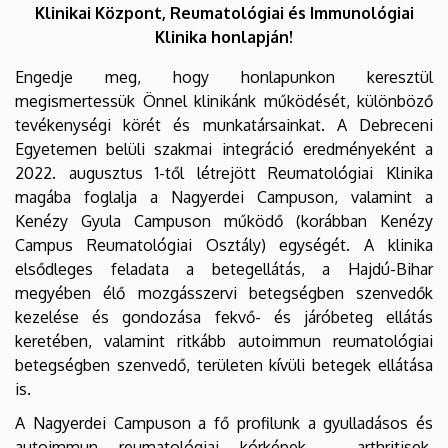
Angol
Német
Klinikai Központ, Reumatológiai és Immunológiai
Klinika honlapján!
Engedje meg, hogy honlapunkon keresztül
megismertessük Önnel klinikánk működését, különböző
tevékenységi körét és munkatársainkat. A Debreceni
Egyetemen belüli szakmai integráció eredményeként a
2022. augusztus 1-től létrejött Reumatológiai Klinika
magába foglalja a Nagyerdei Campuson, valamint a
Kenézy Gyula Campuson működő (korábban Kenézy
Campus Reumatológiai Osztály) egységét. A klinika
elsődleges feladata a betegellátás, a Hajdú-Bihar
megyében élő mozgásszervi betegségben szenvedők
kezelése és gondozása fekvő- és járóbeteg ellátás
keretében, valamint ritkább autoimmun reumatológiai
betegségben szenvedő, területen kívüli betegek ellátása
is.
A Nagyerdei Campuson a fő profilunk a gyulladásos és
autoimmun reumatológiai kórképek – arthritisek,