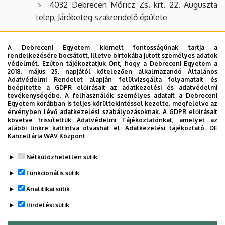
4032 Debrecen Móricz Zs. krt. 22. Auguszta
telep, Járóbeteg szakrendelő épülete
Általános fizio- és mozgásterápia
A Debreceni Egyetem kiemelt fontosságúnak tartja a
rendelkezésére bocsátott, illetve birtokába jutott személyes adatok
Rendelés ideje, helye:
védelmét. Ezúton tájékoztatjuk Önt, hogy a Debreceni Egyetem a
2018. május 25. napjától kötelezően alkalmazandó Általános
Adatvédelmi Rendelet alapján felülvizsgálta folyamatait és
Hétfő-Péntek: 8.00-14.00 óra
beépítette a GDPR előírásait az adatkezelési és adatvédelmi
tevékenységébe. A felhasználók személyes adatait a Debreceni
Reumatológiai Klinika Fizioterápiás
Egyetem korábban is teljes körültekintéssel kezelte, megfelelve az
érvényben lévő adatkezelési szabályozásoknak. A GDPR előírásait
Egység,
4
032 Debrecen, Móricz Zs. krt. 22.
követve frissítettük Adatvédelmi Tájékoztatónkat, amelyet az
Auguszta telep, Főépület II. emelet
alábbi linkre kattintva olvashat el:
Adatkezelési tájékoztató.
DE
Kancellária WAV Központ
Legutóbb frissítve:
2026. 03. 17. 13:32
Nélkülözhetetlen sütik
Funkcionális sütik
Analitikai sütik
Hirdetési sütik