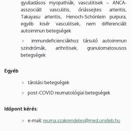
gyulladásos myopathiák, vasculitisek – ANCA-
asszociált vasculitis, óriássejtes arteritis,
Takayasu arteritis, Henoch-Schönlein purpura,
egyéb kisér vasculitsek, nem differenciált
autoimmun betegségek
immundeficienciákhoz társuló autoimmun
szindrómák, arthritisek, granulomatosusos
betegségek
Egyéb
tárolási betegségek
post-COVID reumatológiai betegségek
Időpont kérés:
e-mail:
reuma.szakrendeles@med.unideb.hu