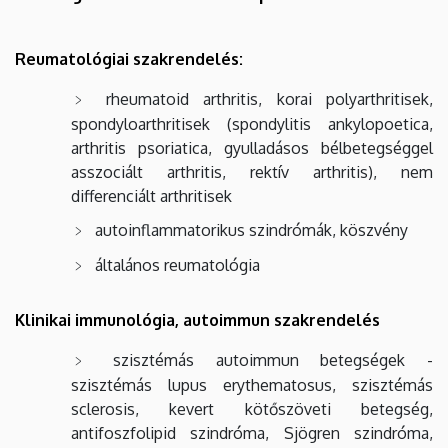
Reumatológiai szakrendelés:
rheumatoid arthritis, korai polyarthritisek,
spondyloarthritisek (spondylitis ankylopoetica,
arthritis psoriatica, gyulladásos bélbetegséggel
asszociált arthritis, rektív arthritis), nem
differenciált arthritisek
autoinflammatorikus szindrómák, köszvény
általános reumatológia
Klinikai immunológia, autoimmun szakrendelés
szisztémás autoimmun betegségek -
szisztémás lupus erythematosus, szisztémás
sclerosis, kevert kötőszöveti betegség,
antifoszfolipid szindróma, Sjögren szindróma,