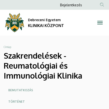
Szakrendelések
Ugrás
Anonim
Bejelentkezés
a
NYELV
TAR
Felhasználói
-
tartalomra
KER
fiók
Debreceni Egyetem
Reumatológiai
menüje
KLINIKAI KÖZPONT
és
Immunológiai
Morzsa
Címlap
Klinika
Szakrendelések -
|
Reumatológiai és
KLINIKAI
Immunológiai Klinika
KÖZPONT
Oldalmenü
BEMUTATKOZÁS
KK
TÖRTÉNET