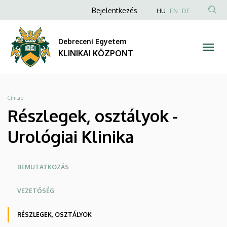
Részlegek,
Ugrás
Anonim
NYELVVÁLAS
Bejelentkezés
HU
EN
DE
a
TAR
Felhasználói
osztályok
tartalomra
KER
fiók
Debreceni Egyetem
-
menüje
KLINIKAI KÖZPONT
Urológiai
Klinika
Morzsa
Címlap
|
Részlegek, osztályok -
KLINIKAI
Urológiai Klinika
KÖZPONT
Oldalmenü
BEMUTATKOZÁS
KK
VEZETŐSÉG
RÉSZLEGEK, OSZTÁLYOK