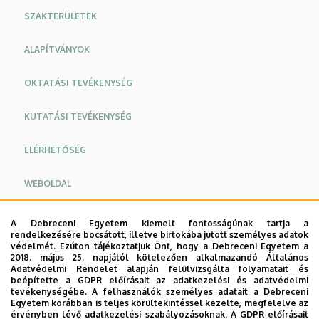
SZAKTERÜLETEK
ALAPÍTVÁNYOK
OKTATÁSI TEVÉKENYSÉG
KUTATÁSI TEVÉKENYSÉG
ELÉRHETŐSÉG
WEBOLDAL
Oldalmenü
Oldalmenü
A Debreceni Egyetem kiemelt fontosságúnak tartja a
Urológiai fekvőbeteg-ellátás
rendelkezésére bocsátott, illetve birtokába jutott személyes adatok
KK
KK
védelmét. Ezúton tájékoztatjuk Önt, hogy a Debreceni Egyetem a
Urológiai ambulancia
Angol
Német
2018. május 25. napjától kötelezően alkalmazandó Általános
Adatvédelmi Rendelet alapján felülvizsgálta folyamatait és
Urológiai szakrendelés
beépítette a GDPR előírásait az adatkezelési és adatvédelmi
tevékenységébe. A felhasználók személyes adatait a Debreceni
Egyetem korábban is teljes körültekintéssel kezelte, megfelelve az
Andrológiai szakrendelés
érvényben lévő adatkezelési szabályozásoknak. A GDPR előírásait