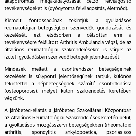
állapotromlás megakadályozását célzó felvilágosító
tevékenységeket is (gyógytorna felvilágosítás, életmód).
Kiemelt fontosságúnak tekintjük a gyulladásos
reumatológiai betegségben szenvedők gondozását és
kezelését, ezt elsősorban a célzottan erre a
tevékenységre felállított Arthritis Ambulancia végzi, de az
általános reumatológiai szakrendelésekre is várjuk az
ízületi gyulladásban szenvedő betegek jelentkezését.
Mindezek mellett a csontrendszer betegségeinek
kezelését is súlyponti jelentőségűnek tartjuk, különös
tekintettel a népbetegségnek számító csontritkulásra
(osteoporosis), melyet külön szakrendelés keretében
végzünk.
A járóbeteg-ellátás a Járóbeteg Szakellátási Központban
az Általános Reumatológiai Szakrendelések keretén belül,
a gyulladásos mozgásszervi betegségekben (rheumatoid
arthritis, spondylitis ankylopoetica, psoriasisos