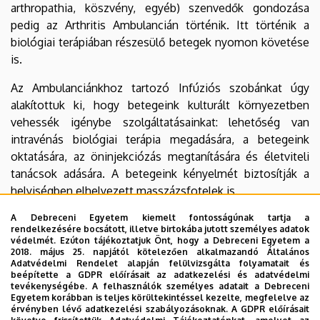
arthropathia, köszvény, egyéb) szenvedők gondozása
pedig az Arthritis Ambulancián történik. Itt történik a
biológiai terápiában részesülő betegek nyomon követése
is.
Az Ambulanciánkhoz tartozó Infúziós szobánkat úgy
alakítottuk ki, hogy betegeink kulturált környezetben
vehessék igénybe szolgáltatásainkat: lehetőség van
intravénás biológiai terápia megadására, a betegeink
oktatására, az öninjekciózás megtanítására és életviteli
tanácsok adására. A betegeink kényelmét biztosítják a
helyiségben elhelyezett masszázsfotelek is.
A Járóbeteg Szakellátási Központban szintén kialakításra
A Debreceni Egyetem kiemelt fontosságúnak tartja a
rendelkezésére bocsátott, illetve birtokába jutott személyes adatok
került egy Infúziós Kezelő helyiség, ahol a csontritkulás
védelmét. Ezúton tájékoztatjuk Önt, hogy a Debreceni Egyetem a
elleni készítmények, az izomrelaxánsok, valamint az
2018. május 25. napjától kötelezően alkalmazandó Általános
Adatvédelmi Rendelet alapján felülvizsgálta folyamatait és
értágító és keringésjavító infúziók kerülnek beadásra.
beépítette a GDPR előírásait az adatkezelési és adatvédelmi
tevékenységébe. A felhasználók személyes adatait a Debreceni
Egyetem korábban is teljes körültekintéssel kezelte, megfelelve az
érvényben lévő adatkezelési szabályozásoknak. A GDPR előírásait
Osztályvezető főorvos: Dr. Molnár Ágnes