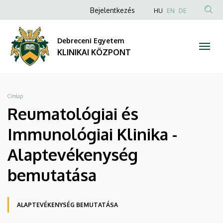
Reumatológiai
Ugrás
Anonim
NYELVVÁLAS
Bejelentkezés
HU
EN
DE
a
TAR
Felhasználói
és
tartalomra
KER
fiók
Debreceni Egyetem
Immunológiai
menüje
KLINIKAI KÖZPONT
Klinika
-
Morzsa
Címlap
Alaptevékenység
Reumatológiai és
bemutatása
Immunológiai Klinika -
|
Alaptevékenység
KLINIKAI
bemutatása
KÖZPONT
Oldalmenü
ALAPTEVÉKENYSÉG BEMUTATÁSA
KEK