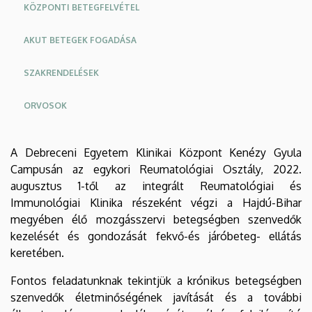
KÖZPONTI BETEGFELVÉTEL
AKUT BETEGEK FOGADÁSA
SZAKRENDELÉSEK
ORVOSOK
Oldalmenu
Oldalmenü
A Debreceni Egyetem Klinikai Központ Kenézy Gyula
KEK
KEK
Campusán az egykori Reumatológiai Osztály, 2022.
Angol
Német
augusztus 1-től az integrált Reumatológiai és
Immunológiai Klinika részeként végzi a Hajdú-Bihar
megyében élő mozgásszervi betegségben szenvedők
kezelését és gondozását fekvő-és járóbeteg- ellátás
keretében.
Fontos feladatunknak tekintjük a krónikus betegségben
szenvedők életminőségének javítását és a további