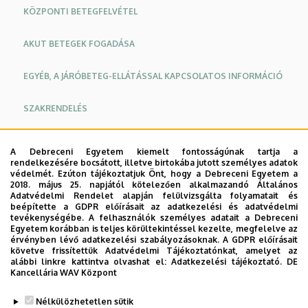
KÖZPONTI BETEGFELVÉTEL
AKUT BETEGEK FOGADÁSA
EGYÉB, A JÁRÓBETEG-ELLÁTÁSSAL KAPCSOLATOS INFORMÁCIÓ
SZAKRENDELÉS
ORVOSOK
A Debreceni Egyetem kiemelt fontosságúnak tartja a
rendelkezésére bocsátott, illetve birtokába jutott személyes adatok
Oldalmenü
Oldalmenü
védelmét. Ezúton tájékoztatjuk Önt, hogy a Debreceni Egyetem a
2018. május 25. napjától kötelezően alkalmazandó Általános
Járóbeteg ellátó tevékenységünk fekvőbeteg ellátási
KK
KK
Adatvédelmi Rendelet alapján felülvizsgálta folyamatait és
profiljainkhoz igazodik. Így ellátunk általános sebészeti,
beépítette a GDPR előírásait az adatkezelési és adatvédelmi
Angol
Német
tevékenységébe. A felhasználók személyes adatait a Debreceni
emlő sebészeti, onkológiai, pajzsmirigy- endokrin
Egyetem korábban is teljes körültekintéssel kezelte, megfelelve az
sebészeti, gasztroenterológiai, mellkas-, illetve nyelőcső
érvényben lévő adatkezelési szabályozásoknak. A GDPR előírásait
követve frissítettük Adatvédelmi Tájékoztatónkat, amelyet az
sebészeti, érsebészeti és vesetranszplantáción átesett
alábbi linkre kattintva olvashat el:
Adatkezelési tájékoztató.
DE
betegeket járóbeteg szakellátás keretében.
Kancellária WAV Központ
Legutóbb frissítve:
2021. 12. 21. 13:07
Nélkülözhetetlen sütik