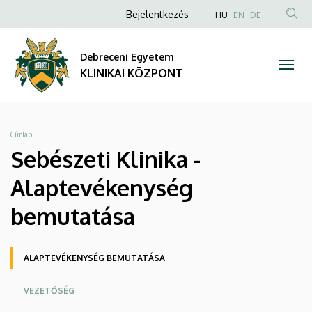
Sebészeti
Ugrás
Anonim
NYELVVÁLAS
Bejelentkezés
HU
EN
DE
a
TAR
Felhasználói
Klinika
tartalomra
KER
fiók
Debreceni Egyetem
-
menüje
KLINIKAI KÖZPONT
Alaptevékenység
bemutatása
Morzsa
Címlap
|
Sebészeti Klinika -
KLINIKAI
Alaptevékenység
KÖZPONT
bemutatása
Oldalmenü
ALAPTEVÉKENYSÉG BEMUTATÁSA
KK
VEZETŐSÉG