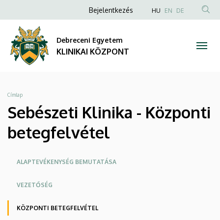
Sebészeti
Ugrás
Anonim
NYELVVÁLAS
Bejelentkezés
HU
EN
DE
a
TAR
Felhasználói
Klinika
tartalomra
KER
fiók
Debreceni Egyetem
-
menüje
KLINIKAI KÖZPONT
Központi
betegfelvétel
Morzsa
Címlap
|
Sebészeti Klinika - Központi
KLINIKAI
betegfelvétel
KÖZPONT
Oldalmenü
ALAPTEVÉKENYSÉG BEMUTATÁSA
KK
VEZETŐSÉG
KÖZPONTI BETEGFELVÉTEL