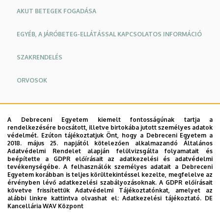
AKUT BETEGEK FOGADÁSA
EGYÉB, A JÁRÓBETEG-ELLÁTÁSSAL KAPCSOLATOS INFORMÁCIÓ
SZAKRENDELÉS
ORVOSOK
Oldalmenü
Oldalmenü
A járóbeteg szakellátásra érkező betegeink felvételét két
KK
KK
A Debreceni Egyetem kiemelt fontosságúnak tartja a
orvosírnokunk végzi. Számítógépes regisztrációt
rendelkezésére bocsátott, illetve birtokába jutott személyes adatok
Angol
Német
védelmét. Ezúton tájékoztatjuk Önt, hogy a Debreceni Egyetem a
követően ők irányítják a betegeket a megfelelő
2018. május 25. napjától kötelezően alkalmazandó Általános
rendelőhöz.
Adatvédelmi Rendelet alapján felülvizsgálta folyamatait és
beépítette a GDPR előírásait az adatkezelési és adatvédelmi
tevékenységébe. A felhasználók személyes adatait a Debreceni
Előjegyzésre időpontot is náluk lehet kérni személyesen,
Egyetem korábban is teljes körültekintéssel kezelte, megfelelve az
illetve telefonon keresztül az +36 52 255 044-es
érvényben lévő adatkezelési szabályozásoknak. A GDPR előírásait
követve frissítettük Adatvédelmi Tájékoztatónkat, amelyet az
közvetlen számon, illetve az +36 52 411 717 / 55412-es
alábbi linkre kattintva olvashat el:
Adatkezelési tájékoztató.
DE
melléken.
Kancellária WAV Központ