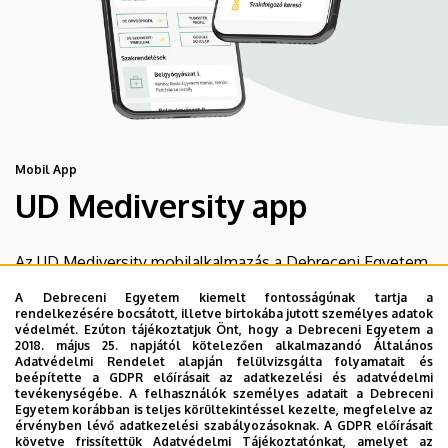
Mobil App
UD Mediversity app
Az UD Mediversity mobilalkalmazás a Debreceni Egyetem
előremutató fejlesztése, melynek célja, hogy a betegek
A Debreceni Egyetem kiemelt fontosságúnak tartja a
és a hozzátartozók egyszerűen, gyorsan
rendelkezésére bocsátott, illetve birtokába jutott személyes adatok
védelmét. Ezúton tájékoztatjuk Önt, hogy a Debreceni Egyetem a
eligazodhassanak a Klinikai Központ szolgáltatásai
2018. május 25. napjától kötelezően alkalmazandó Általános
között, mert az Ön egészsége a mi prioritásunk. A
Adatvédelmi Rendelet alapján felülvizsgálta folyamatait és
beépítette a GDPR előírásait az adatkezelési és adatvédelmi
Debreceni Egyetem egészségügyi ellátáskereső
tevékenységébe. A felhasználók személyes adatait a Debreceni
alkalmazása lehetővé teszi felhasználói számára az
Egyetem korábban is teljes körültekintéssel kezelte, megfelelve az
érvényben lévő adatkezelési szabályozásoknak. A GDPR előírásait
egyetem egészségügyi információihoz való naprakész
követve frissítettük Adatvédelmi Tájékoztatónkat, amelyet az