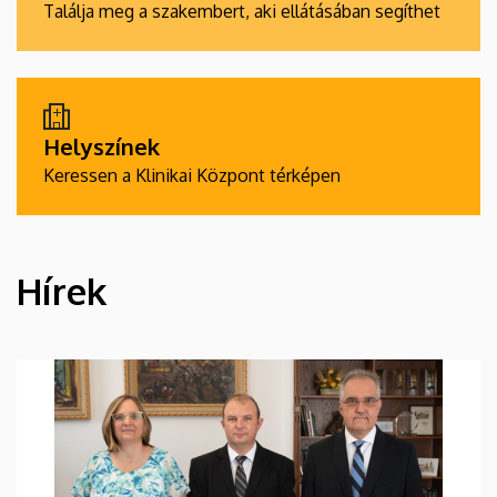
Találja meg a szakembert, aki ellátásában segíthet
Helyszínek
Keressen a Klinikai Központ térképen
Hírek
HÍREK