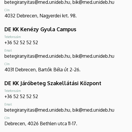
betegiranyitas@med.unideb.hu, bik@med.unideb.hu
Cím
4032 Debrecen, Nagyerdei krt. 98.
DE KK Kenézy Gyula Campus
Telefonszám
+36 52 52 52 52
Email
betegiranyitas@med.unideb.hu, bik@med.unideb.hu
Cím
4031 Debrecen, Bartók Béla út 2-26.
DE KK Járóbeteg Szakellátási Központ
Telefonszám
+36 52 52 52 52
Email
betegiranyitas@med.unideb.hu, bik@med.unideb.hu
Cím
Debrecen, 4026 Bethlen utca 11-17.