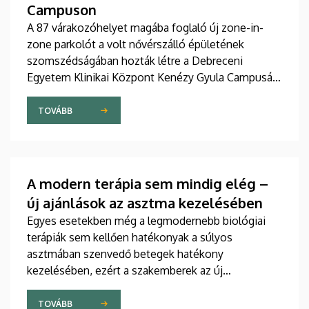
Campuson
A 87 várakozóhelyet magába foglaló új zone-in-
zone parkolót a volt nővérszálló épületének
szomszédságában hozták létre a Debreceni
Egyetem Klinikai Központ Kenézy Gyula Campusán.
Az új területet várhatóan augusztusban nyitják meg
a járművek előtt.
TOVÁBB
A modern terápia sem mindig elég –
új ajánlások az asztma kezelésében
Egyes esetekben még a legmodernebb biológiai
terápiák sem kellően hatékonyak a súlyos
asztmában szenvedő betegek hatékony
kezelésében, ezért a szakemberek az új
gyógyszerek kifejlesztésére irányuló kutatások
felgyorsítását sürgetik. A témában a közelmúltban
TOVÁBB