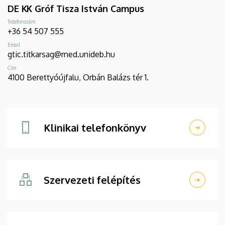
DE KK Gróf Tisza István Campus
Telefonszám
+36 54 507 555
Email
gtic.titkarsag@med.unideb.hu
Cím
4100 Berettyóújfalu, Orbán Balázs tér 1.
Klinikai telefonkönyv
Szervezeti felépítés