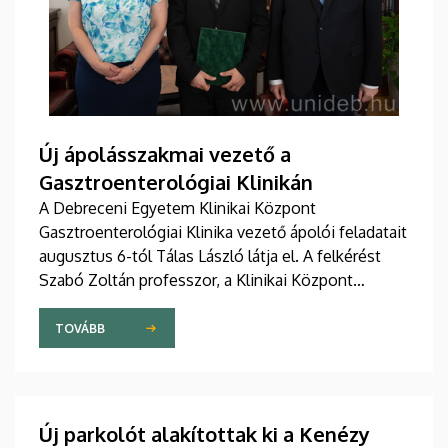
Új ápolásszakmai vezető a
Gasztroenterológiai Klinikán
A Debreceni Egyetem Klinikai Központ
Gasztroenterológiai Klinika vezető ápolói feladatait
augusztus 6-tól Tálas László látja el. A felkérést
Szabó Zoltán professzor, a Klinikai Központ
elnöke, valamint Szőllősi Anna ápolási és
szakdolgozói igazgató adta át pénteken
TOVÁBB
ünnepélyes keretek között az Elnöki Hivatalban.
Új parkolót alakítottak ki a Kenézy