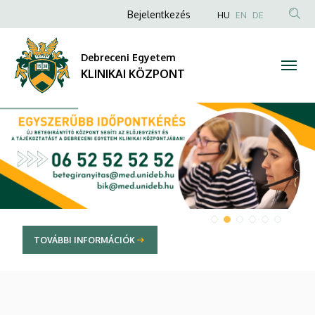
KLINIKAI
Anonim
NYELVVÁLAS
Bejelentkezés
HU
EN
DE
TAR
Felhasználói
KÖZPONT
KER
fiók
Debreceni Egyetem
menüje
KLINIKAI KÖZPONT
DIAVETÍTÉS
TOVÁBBI INFORMÁCIÓK