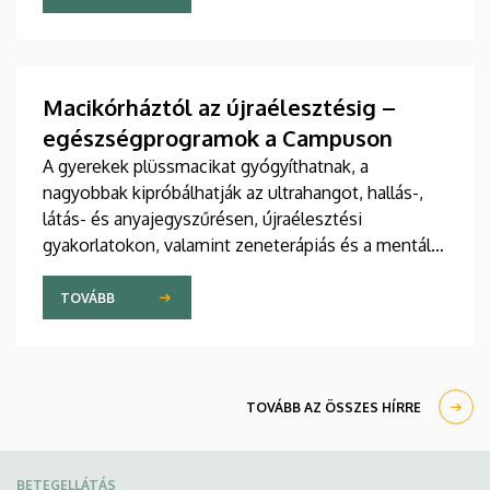
jelent meg tanulmány a világ egyik legrangosabb
tudományos folyóiratában. A nemzetközi
együttműködésben készült publikáció egyik
szerzője a Debreceni Egyetem egyetemi tanára.
Macikórháztól az újraélesztésig –
egészségprogramok a Campuson
A gyerekek plüssmacikat gyógyíthatnak, a
nagyobbak kipróbálhatják az ultrahangot, hallás-,
látás- és anyajegyszűrésen, újraélesztési
gyakorlatokon, valamint zeneterápiás és a mentális
egészséget támogató prevenciós foglalkozásokon
is részt vehetnek a július 22-én kezdődő Campus
TOVÁBB
Fesztiválon. A Debreceni Egyetem Klinikai
Központja és az Általános Orvostudományi Kar
sokszínű programokat kínál a fesztiválozóknak az
Egyetem téren felállított faházaknál, illetve a
TOVÁBB AZ ÖSSZES HÍRRE
Sportdiagnosztikai, Életmód- és Terápiás
Központban.
BETEGELLÁTÁS