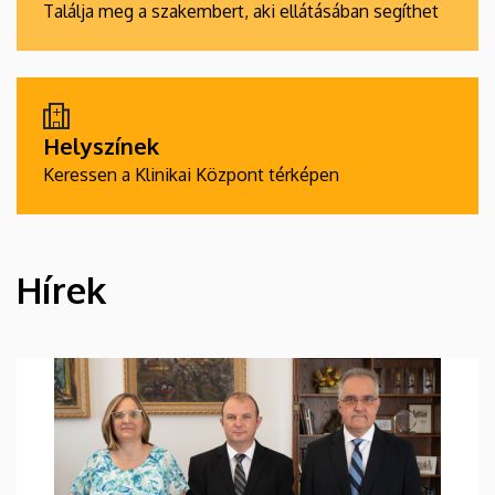
Találja meg a szakembert, aki ellátásában segíthet
Helyszínek
Keressen a Klinikai Központ térképen
Hírek
HÍREK