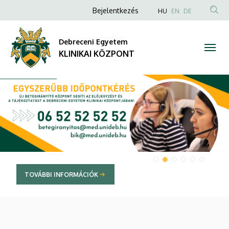
KLINIKAI
Anonim
NYELVVÁLAS
Bejelentkezés
HU
EN
DE
TAR
Felhasználói
KÖZPONT
KER
fiók
Debreceni Egyetem
menüje
KLINIKAI KÖZPONT
DIAVETÍTÉS
TOVÁBBI INFORMÁCIÓK