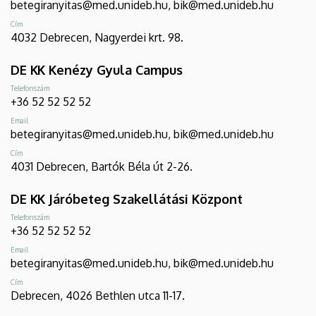
betegiranyitas@med.unideb.hu, bik@med.unideb.hu
Cím
4032 Debrecen, Nagyerdei krt. 98.
DE KK Kenézy Gyula Campus
Telefonszám
+36 52 52 52 52
Email
betegiranyitas@med.unideb.hu, bik@med.unideb.hu
Cím
4031 Debrecen, Bartók Béla út 2-26.
DE KK Járóbeteg Szakellátási Központ
Telefonszám
+36 52 52 52 52
Email
betegiranyitas@med.unideb.hu, bik@med.unideb.hu
Cím
Debrecen, 4026 Bethlen utca 11-17.