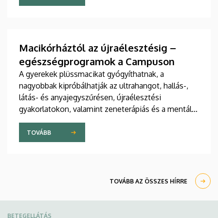
jelent meg tanulmány a világ egyik legrangosabb
tudományos folyóiratában. A nemzetközi
együttműködésben készült publikáció egyik
szerzője a Debreceni Egyetem egyetemi tanára.
Macikórháztól az újraélesztésig –
egészségprogramok a Campuson
A gyerekek plüssmacikat gyógyíthatnak, a
nagyobbak kipróbálhatják az ultrahangot, hallás-,
látás- és anyajegyszűrésen, újraélesztési
gyakorlatokon, valamint zeneterápiás és a mentális
egészséget támogató prevenciós foglalkozásokon
is részt vehetnek a július 22-én kezdődő Campus
TOVÁBB
Fesztiválon. A Debreceni Egyetem Klinikai
Központja és az Általános Orvostudományi Kar
sokszínű programokat kínál a fesztiválozóknak az
Egyetem téren felállított faházaknál, illetve a
TOVÁBB AZ ÖSSZES HÍRRE
Sportdiagnosztikai, Életmód- és Terápiás
Központban.
BETEGELLÁTÁS