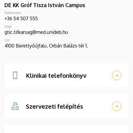
DE KK Gróf Tisza István Campus
Telefonszám
+36 54 507 555
Email
gtic.titkarsag@med.unideb.hu
Cím
4100 Berettyóújfalu, Orbán Balázs tér 1.
Klinikai telefonkönyv
Szervezeti felépítés