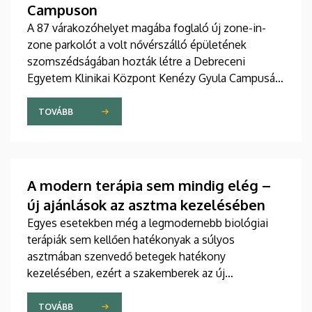
Campuson
A 87 várakozóhelyet magába foglaló új zone-in-
zone parkolót a volt nővérszálló épületének
szomszédságában hozták létre a Debreceni
Egyetem Klinikai Központ Kenézy Gyula Campusán.
Az új területet várhatóan augusztusban nyitják meg
a járművek előtt.
TOVÁBB
A modern terápia sem mindig elég –
új ajánlások az asztma kezelésében
Egyes esetekben még a legmodernebb biológiai
terápiák sem kellően hatékonyak a súlyos
asztmában szenvedő betegek hatékony
kezelésében, ezért a szakemberek az új
gyógyszerek kifejlesztésére irányuló kutatások
felgyorsítását sürgetik. A témában a közelmúltban
TOVÁBB