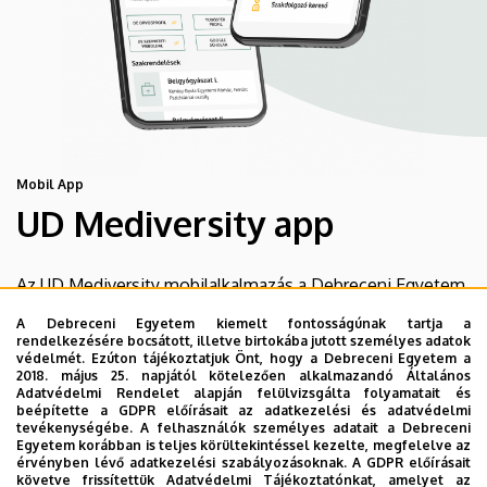
Mobil App
UD Mediversity app
Az UD Mediversity mobilalkalmazás a Debreceni Egyetem
előremutató fejlesztése, melynek célja, hogy a betegek
A Debreceni Egyetem kiemelt fontosságúnak tartja a
és a hozzátartozók egyszerűen, gyorsan
rendelkezésére bocsátott, illetve birtokába jutott személyes adatok
védelmét. Ezúton tájékoztatjuk Önt, hogy a Debreceni Egyetem a
eligazodhassanak a Klinikai Központ szolgáltatásai
2018. május 25. napjától kötelezően alkalmazandó Általános
között, mert az Ön egészsége a mi prioritásunk. A
Adatvédelmi Rendelet alapján felülvizsgálta folyamatait és
beépítette a GDPR előírásait az adatkezelési és adatvédelmi
Debreceni Egyetem egészségügyi ellátáskereső
tevékenységébe. A felhasználók személyes adatait a Debreceni
alkalmazása lehetővé teszi felhasználói számára az
Egyetem korábban is teljes körültekintéssel kezelte, megfelelve az
érvényben lévő adatkezelési szabályozásoknak. A GDPR előírásait
egyetem egészségügyi információihoz való naprakész
követve frissítettük Adatvédelmi Tájékoztatónkat, amelyet az