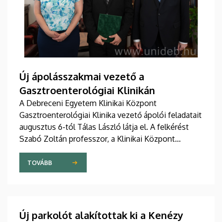
Új ápolásszakmai vezető a
Gasztroenterológiai Klinikán
A Debreceni Egyetem Klinikai Központ
Gasztroenterológiai Klinika vezető ápolói feladatait
augusztus 6-tól Tálas László látja el. A felkérést
Szabó Zoltán professzor, a Klinikai Központ
elnöke, valamint Szőllősi Anna ápolási és
szakdolgozói igazgató adta át pénteken
TOVÁBB
ünnepélyes keretek között az Elnöki Hivatalban.
Új parkolót alakítottak ki a Kenézy