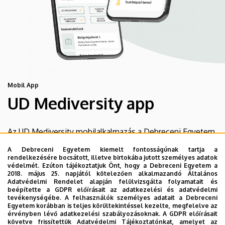
Mobil App
UD Mediversity app
Az UD Mediversity mobilalkalmazás a Debreceni Egyetem
előremutató fejlesztése, melynek célja, hogy a betegek
A Debreceni Egyetem kiemelt fontosságúnak tartja a
és a hozzátartozók egyszerűen, gyorsan
rendelkezésére bocsátott, illetve birtokába jutott személyes adatok
védelmét. Ezúton tájékoztatjuk Önt, hogy a Debreceni Egyetem a
eligazodhassanak a Klinikai Központ szolgáltatásai
2018. május 25. napjától kötelezően alkalmazandó Általános
között, mert az Ön egészsége a mi prioritásunk. A
Adatvédelmi Rendelet alapján felülvizsgálta folyamatait és
beépítette a GDPR előírásait az adatkezelési és adatvédelmi
Debreceni Egyetem egészségügyi ellátáskereső
tevékenységébe. A felhasználók személyes adatait a Debreceni
alkalmazása lehetővé teszi felhasználói számára az
Egyetem korábban is teljes körültekintéssel kezelte, megfelelve az
érvényben lévő adatkezelési szabályozásoknak. A GDPR előírásait
egyetem egészségügyi információihoz való naprakész
követve frissítettük Adatvédelmi Tájékoztatónkat, amelyet az