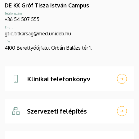
DE KK Gróf Tisza István Campus
Telefonszám
+36 54 507 555
Email
gtic.titkarsag@med.unideb.hu
Cím
4100 Berettyóújfalu, Orbán Balázs tér 1.
Klinikai telefonkönyv
Szervezeti felépítés