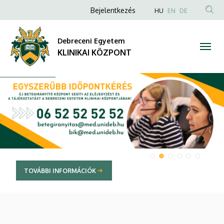
KLINIKAI
Anonim
NYELVVÁLAS
Bejelentkezés
HU
EN
DE
TAR
Felhasználói
KÖZPONT
KER
fiók
Debreceni Egyetem
menüje
KLINIKAI KÖZPONT
DIAVETÍTÉS
TOVÁBBI INFORMÁCIÓK