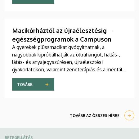
jelent meg tanulmány a világ egyik legrangosabb
tudományos folyóiratában. A nemzetközi
együttműködésben készült publikáció egyik
szerzője a Debreceni Egyetem egyetemi tanára.
Macikórháztól az újraélesztésig –
egészségprogramok a Campuson
A gyerekek plüssmacikat gyógyíthatnak, a
nagyobbak kipróbálhatják az ultrahangot, hallás-,
látás- és anyajegyszűrésen, újraélesztési
gyakorlatokon, valamint zeneterápiás és a mentális
egészséget támogató prevenciós foglalkozásokon
is részt vehetnek a július 22-én kezdődő Campus
TOVÁBB
Fesztiválon. A Debreceni Egyetem Klinikai
Központja és az Általános Orvostudományi Kar
sokszínű programokat kínál a fesztiválozóknak az
Egyetem téren felállított faházaknál, illetve a
TOVÁBB AZ ÖSSZES HÍRRE
Sportdiagnosztikai, Életmód- és Terápiás
Központban.
BETEGELLÁTÁS