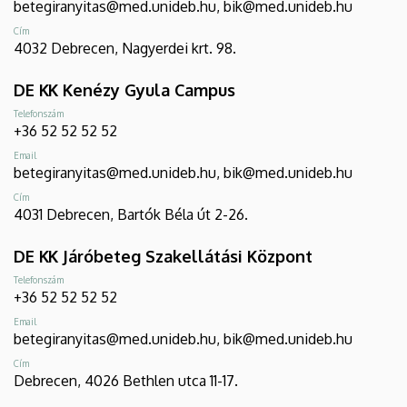
betegiranyitas@med.unideb.hu, bik@med.unideb.hu
Cím
4032 Debrecen, Nagyerdei krt. 98.
DE KK Kenézy Gyula Campus
Telefonszám
+36 52 52 52 52
Email
betegiranyitas@med.unideb.hu, bik@med.unideb.hu
Cím
4031 Debrecen, Bartók Béla út 2-26.
DE KK Járóbeteg Szakellátási Központ
Telefonszám
+36 52 52 52 52
Email
betegiranyitas@med.unideb.hu, bik@med.unideb.hu
Cím
Debrecen, 4026 Bethlen utca 11-17.