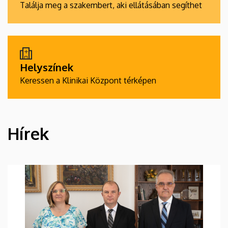
Találja meg a szakembert, aki ellátásában segíthet
Helyszínek
Keressen a Klinikai Központ térképen
Hírek
HÍREK