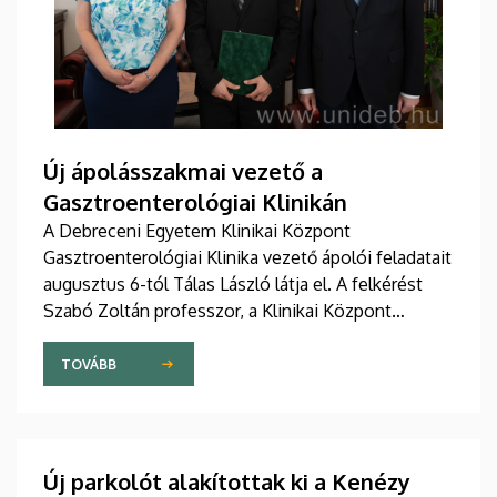
Új ápolásszakmai vezető a
Gasztroenterológiai Klinikán
A Debreceni Egyetem Klinikai Központ
Gasztroenterológiai Klinika vezető ápolói feladatait
augusztus 6-tól Tálas László látja el. A felkérést
Szabó Zoltán professzor, a Klinikai Központ
elnöke, valamint Szőllősi Anna ápolási és
szakdolgozói igazgató adta át pénteken
TOVÁBB
ünnepélyes keretek között az Elnöki Hivatalban.
Új parkolót alakítottak ki a Kenézy