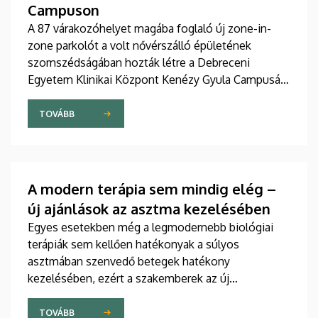
Campuson
A 87 várakozóhelyet magába foglaló új zone-in-
zone parkolót a volt nővérszálló épületének
szomszédságában hozták létre a Debreceni
Egyetem Klinikai Központ Kenézy Gyula Campusán.
Az új területet várhatóan augusztusban nyitják meg
a járművek előtt.
TOVÁBB
A modern terápia sem mindig elég –
új ajánlások az asztma kezelésében
Egyes esetekben még a legmodernebb biológiai
terápiák sem kellően hatékonyak a súlyos
asztmában szenvedő betegek hatékony
kezelésében, ezért a szakemberek az új
gyógyszerek kifejlesztésére irányuló kutatások
felgyorsítását sürgetik. A témában a közelmúltban
TOVÁBB