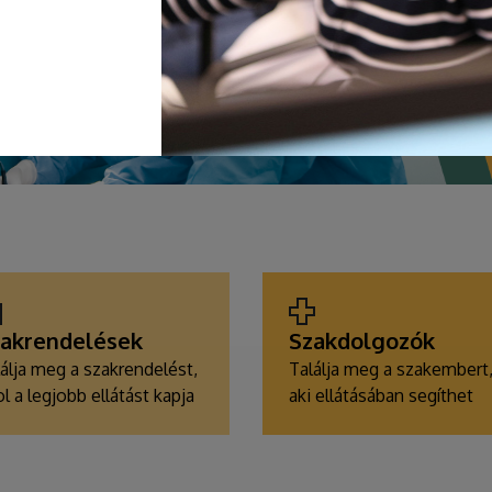
akrendelések
Szakdolgozók
álja meg a szakrendelést,
Találja meg a szakembert
l a legjobb ellátást kapja
aki ellátásában segíthet