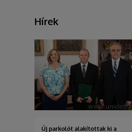
Hírek
HÍREK
Új parkolót alakítottak ki a