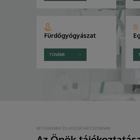
Fürdőgyógyászat
Eg
TOVÁBB
BETEGEKNEK ÉS HOZZÁTARTOZÓKNAK
Az Önök tájékoztatása