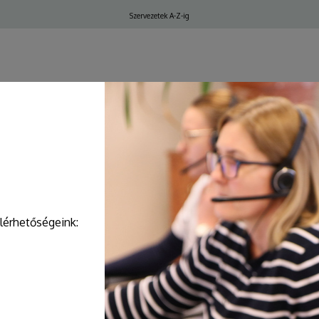
Felső
Szervezetek A-Z-ig
navigáció
ELŐJEGYZÉS, IDŐPONT
elérhetőségeink: