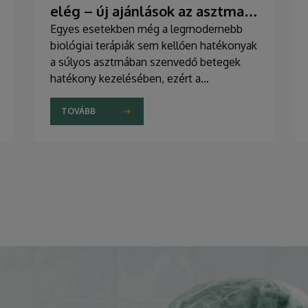
elég – új ajánlások az asztma
kezelésében
Egyes esetekben még a legmodernebb
biológiai terápiák sem kellően hatékonyak
a súlyos asztmában szenvedő betegek
hatékony kezelésében, ezért a
szakemberek az új gyógyszerek
kifejlesztésére irányuló kutatások
TOVÁBB
felgyorsítását sürgetik. A témában a
közelmúltban jelent meg tanulmány a
világ egyik legrangosabb tudományos
folyóiratában. A nemzetközi
együttműködésben készült publikáció
egyik szerzője a Debreceni Egyetem
egyetemi tanára.