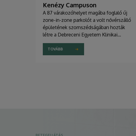
Kenézy Campuson
A 87 várakozóhelyet magába foglaló új
zone-in-zone parkolót a volt nővérszálló
épületének szomszédságában hozták
létre a Debreceni Egyetem Klinikai
Központ Kenézy Gyula Campusán. Az új
területet várhatóan augusztusban nyitják
TOVÁBB
meg a járművek előtt.
BETEGELLÁTÁS