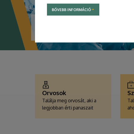
BŐVEBB INFORMÁCIÓ
TOVÁBBI INFORMÁCIÓK
EGÉSZSÉGÜGYI
SZOLGÁLTATÁSKERESŐK
Orvosok
Sz
Találja meg orvosát, aki a
Tal
legjobban érti panaszait
aho