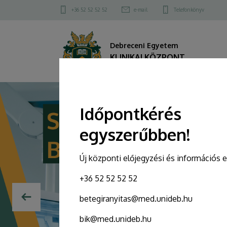
KLINIKAI
Felső
+36 52 52 52 52
e-mail
Telefonkönyv
kapcsolat
KÖZPONT
menü
Debreceni Egyetem
KLINIKAI KÖZPONT
DIAVETÍTÉS
Időpontkérés
egyszerűbben!
Új központi előjegyzési és információs 
+36 52 52 52 52
betegiranyitas@med.unideb.hu
bik@med.unideb.hu