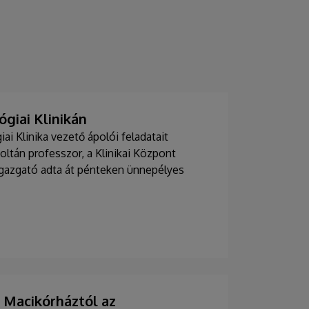
giai Klinikán
i Klinika vezető ápolói feladatait
Zoltán professzor, a Klinikai Központ
 igazgató adta át pénteken ünnepélyes
Macikórháztól az