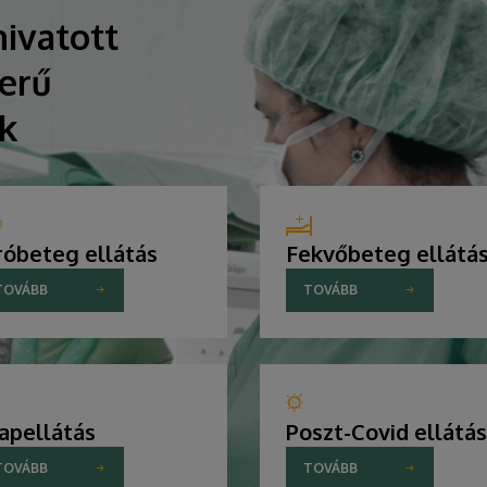
ivatott
erű
ik
róbeteg ellátás
Fekvőbeteg ellátá
TOVÁBB
TOVÁBB
apellátás
Poszt-Covid ellátás
TOVÁBB
TOVÁBB