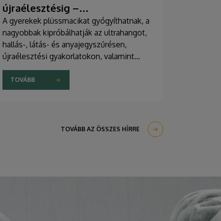
újraélesztésig –
egészségprogramok a
A gyerekek plüssmacikat gyógyíthatnak, a
nagyobbak kipróbálhatják az ultrahangot,
Campuson
hallás-, látás- és anyajegyszűrésen,
újraélesztési gyakorlatokon, valamint
zeneterápiás és a mentális egészséget
támogató prevenciós foglalkozásokon is
TOVÁBB
részt vehetnek a július 22-én kezdődő
Campus Fesztiválon. A Debreceni
Egyetem Klinikai Központja és az
Általános Orvostudományi Kar sokszínű
TOVÁBB AZ ÖSSZES HÍRRE
programokat kínál a fesztiválozóknak az
Egyetem téren felállított faházaknál,
illetve a Sportdiagnosztikai, Életmód- és
Terápiás Központban.