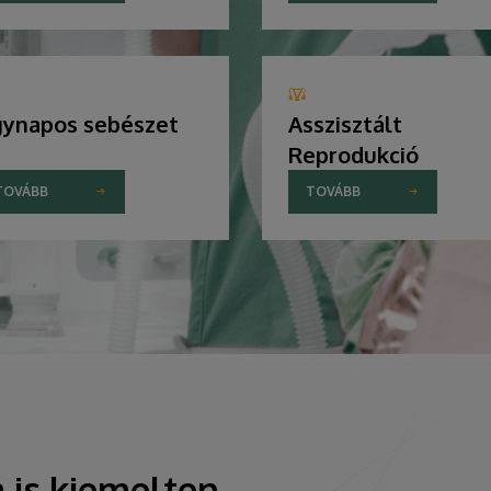
ynapos sebészet
Asszisztált
Reprodukció
TOVÁBB
TOVÁBB
 is kiemelten