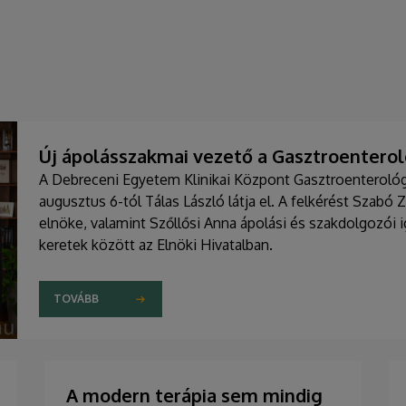
Új ápolásszakmai vezető a Gasztroenteroló
A Debreceni Egyetem Klinikai Központ Gasztroenterológia
augusztus 6-tól Tálas László látja el. A felkérést Szabó 
elnöke, valamint Szőllősi Anna ápolási és szakdolgozói
keretek között az Elnöki Hivatalban.
TOVÁBB
A modern terápia sem mindig