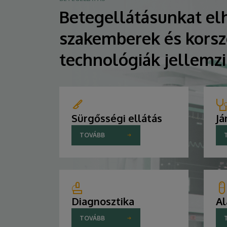
Betegellátásunkat elh
szakemberek és korsz
technológiák jellemz
Sürgősségi ellátás
Já
TOVÁBB
Diagnosztika
Al
TOVÁBB