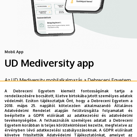
Mobil App
UD Mediversity app
Az UD Mediversity mobilalkalmazás a Debreceni Egyetem
előremutató fejlesztése, melynek célja, hogy a betegek
A Debreceni Egyetem kiemelt fontosságúnak tartja a
és a hozzátartozók egyszerűen, gyorsan
rendelkezésére bocsátott, illetve birtokába jutott személyes adatok
védelmét. Ezúton tájékoztatjuk Önt, hogy a Debreceni Egyetem a
eligazodhassanak a Klinikai Központ szolgáltatásai
2018. május 25. napjától kötelezően alkalmazandó Általános
között, mert az Ön egészsége a mi prioritásunk. A
Adatvédelmi Rendelet alapján felülvizsgálta folyamatait és
beépítette a GDPR előírásait az adatkezelési és adatvédelmi
Debreceni Egyetem egészségügyi ellátáskereső
tevékenységébe. A felhasználók személyes adatait a Debreceni
alkalmazása lehetővé teszi felhasználói számára az
Egyetem korábban is teljes körültekintéssel kezelte, megfelelve az
érvényben lévő adatkezelési szabályozásoknak. A GDPR előírásait
egyetem egészségügyi információihoz való naprakész
követve frissítettük Adatvédelmi Tájékoztatónkat, amelyet az