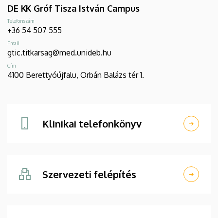
DE KK Gróf Tisza István Campus
Telefonszám
+36 54 507 555
Email
gtic.titkarsag@med.unideb.hu
Cím
4100 Berettyóújfalu, Orbán Balázs tér 1.
Klinikai telefonkönyv
Szervezeti felépítés