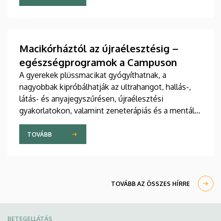
jelent meg tanulmány a világ egyik legrangosabb
tudományos folyóiratában. A nemzetközi
együttműködésben készült publikáció egyik
szerzője a Debreceni Egyetem egyetemi tanára.
Macikórháztól az újraélesztésig –
egészségprogramok a Campuson
A gyerekek plüssmacikat gyógyíthatnak, a
nagyobbak kipróbálhatják az ultrahangot, hallás-,
látás- és anyajegyszűrésen, újraélesztési
gyakorlatokon, valamint zeneterápiás és a mentális
egészséget támogató prevenciós foglalkozásokon
is részt vehetnek a július 22-én kezdődő Campus
TOVÁBB
Fesztiválon. A Debreceni Egyetem Klinikai
Központja és az Általános Orvostudományi Kar
sokszínű programokat kínál a fesztiválozóknak az
Egyetem téren felállított faházaknál, illetve a
TOVÁBB AZ ÖSSZES HÍRRE
Sportdiagnosztikai, Életmód- és Terápiás
Központban.
BETEGELLÁTÁS