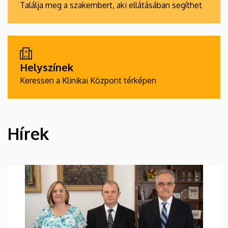
Találja meg a szakembert, aki ellátásában segíthet
Helyszínek
Keressen a Klinikai Központ térképen
Hírek
HÍREK