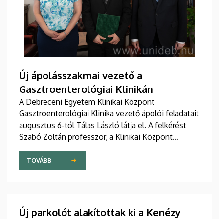
Új ápolásszakmai vezető a
Gasztroenterológiai Klinikán
A Debreceni Egyetem Klinikai Központ
Gasztroenterológiai Klinika vezető ápolói feladatait
augusztus 6-tól Tálas László látja el. A felkérést
Szabó Zoltán professzor, a Klinikai Központ
elnöke, valamint Szőllősi Anna ápolási és
szakdolgozói igazgató adta át pénteken
TOVÁBB
ünnepélyes keretek között az Elnöki Hivatalban.
Új parkolót alakítottak ki a Kenézy