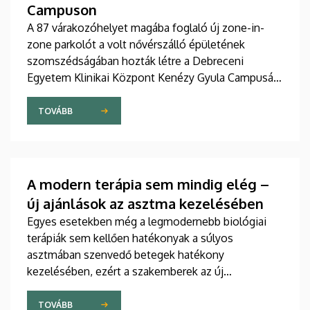
Campuson
A 87 várakozóhelyet magába foglaló új zone-in-
zone parkolót a volt nővérszálló épületének
szomszédságában hozták létre a Debreceni
Egyetem Klinikai Központ Kenézy Gyula Campusán.
Az új területet várhatóan augusztusban nyitják meg
a járművek előtt.
TOVÁBB
A modern terápia sem mindig elég –
új ajánlások az asztma kezelésében
Egyes esetekben még a legmodernebb biológiai
terápiák sem kellően hatékonyak a súlyos
asztmában szenvedő betegek hatékony
kezelésében, ezért a szakemberek az új
gyógyszerek kifejlesztésére irányuló kutatások
felgyorsítását sürgetik. A témában a közelmúltban
TOVÁBB