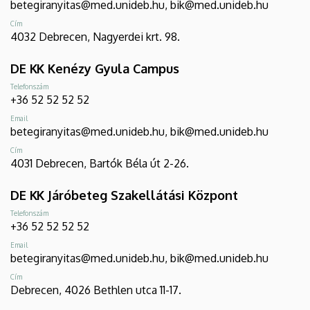
betegiranyitas@med.unideb.hu, bik@med.unideb.hu
Cím
4032 Debrecen, Nagyerdei krt. 98.
DE KK Kenézy Gyula Campus
Telefonszám
+36 52 52 52 52
Email
betegiranyitas@med.unideb.hu, bik@med.unideb.hu
Cím
4031 Debrecen, Bartók Béla út 2-26.
DE KK Járóbeteg Szakellátási Központ
Telefonszám
+36 52 52 52 52
Email
betegiranyitas@med.unideb.hu, bik@med.unideb.hu
Cím
Debrecen, 4026 Bethlen utca 11-17.