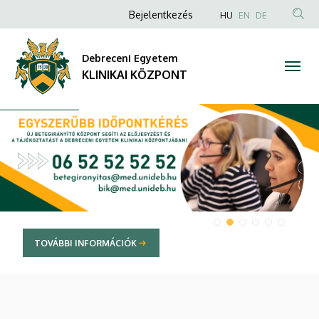
KLINIKAI
Anonim
NYELVVÁLAS
Bejelentkezés
HU
EN
DE
TAR
Felhasználói
KÖZPONT
KER
fiók
Debreceni Egyetem
menüje
KLINIKAI KÖZPONT
DIAVETÍTÉS
ORMÁCIÓK
TOVÁBBI INF