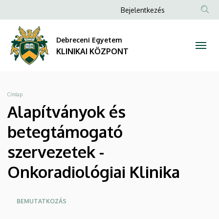
Alapítványok
Ugrás
Anonim
Bejelentkezés
a
NYELV
TAR
Felhasználói
és
tartalomra
KER
fiók
Debreceni Egyetem
betegtámogató
menüje
KLINIKAI KÖZPONT
szervezetek
-
Morzsa
Címlap
Onkoradiológiai
Alapítványok és
Klinika
betegtámogató
|
szervezetek -
KLINIKAI
Onkoradiológiai Klinika
KÖZPONT
Oldalmenü
BEMUTATKOZÁS
KK