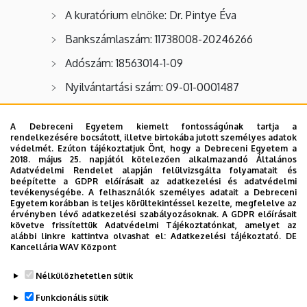
A kuratórium elnöke: Dr. Pintye Éva
Bankszámlaszám: 11738008-20246266
Adószám: 18563014-1-09
Nyilvántartási szám: 09-01-0001487
Betegtámogató szervezet
A Debreceni Egyetem kiemelt fontosságúnak tartja a
rendelkezésére bocsátott, illetve birtokába jutott személyes adatok
védelmét. Ezúton tájékoztatjuk Önt, hogy a Debreceni Egyetem a
Magyar Rákellenes Liga
2018. május 25. napjától kötelezően alkalmazandó Általános
Adatvédelmi Rendelet alapján felülvizsgálta folyamatait és
beépítette a GDPR előírásait az adatkezelési és adatvédelmi
Támogatóink
tevékenységébe. A felhasználók személyes adatait a Debreceni
Egyetem korábban is teljes körültekintéssel kezelte, megfelelve az
érvényben lévő adatkezelési szabályozásoknak. A GDPR előírásait
Plüss játékok a sugárkezelt gyermekek részére
követve frissítettük Adatvédelmi Tájékoztatónkat, amelyet az
- az adománygyűjtés szervezője:
Fejes Nikolett
alábbi linkre kattintva olvashat el:
Adatkezelési tájékoztató.
DE
Kancellária WAV Központ
Legutóbb frissítve:
2022. 01. 26. 13:03
Nélkülözhetetlen sütik
Funkcionális sütik