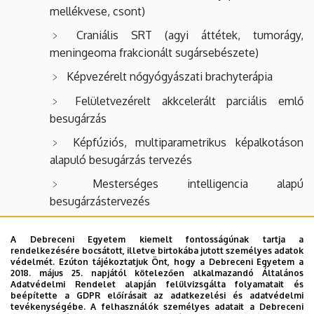
mellékvese, csont)
Craniális SRT (agyi áttétek, tumorágy,
meningeoma frakcionált sugársebészete)
Képvezérelt nőgyógyászati brachyterápia
Felületvezérelt akkcelerált parciális emlő
besugárzás
Képfúziós, multiparametrikus képalkotáson
alapuló besugárzás tervezés
Mesterséges intelligencia alapú
besugárzástervezés
LINAC alapú SRS uvealis melanoma
A Debreceni Egyetem kiemelt fontosságúnak tartja a
kezelésében
rendelkezésére bocsátott, illetve birtokába jutott személyes adatok
védelmét. Ezúton tájékoztatjuk Önt, hogy a Debreceni Egyetem a
VMAT alapú teljes test besugárzás felnőtt
2018. május 25. napjától kötelezően alkalmazandó Általános
betegeknél
Adatvédelmi Rendelet alapján felülvizsgálta folyamatait és
beépítette a GDPR előírásait az adatkezelési és adatvédelmi
Sugárkezelési modalitások a gyermekkori
tevékenységébe. A felhasználók személyes adatait a Debreceni