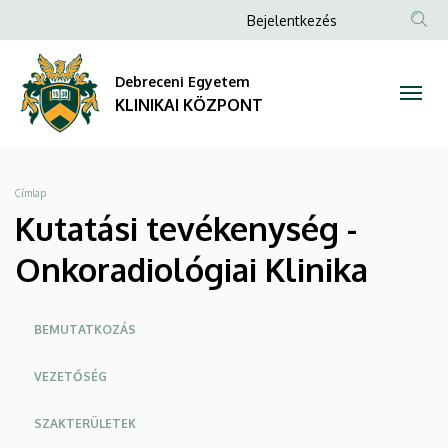
Kutatási
Ugrás
Anonim
Bejelentkezés
a
NYELV
TAR
Felhasználói
tevékenység
tartalomra
KER
fiók
Debreceni Egyetem
-
menüje
KLINIKAI KÖZPONT
Onkoradiológiai
Klinika
Morzsa
Címlap
|
Kutatási tevékenység -
KLINIKAI
Onkoradiológiai Klinika
KÖZPONT
Oldalmenü
BEMUTATKOZÁS
KK
VEZETŐSÉG
SZAKTERÜLETEK