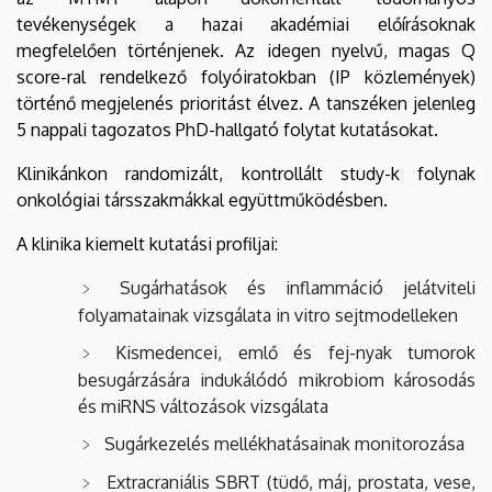
tevékenységek a hazai akadémiai előírásoknak
megfelelően történjenek. Az idegen nyelvű, magas Q
score-ral rendelkező folyóiratokban (IP közlemények)
történő megjelenés prioritást élvez. A tanszéken jelenleg
5 nappali tagozatos PhD-hallgató folytat kutatásokat.
Klinikánkon randomizált, kontrollált study-k folynak
onkológiai társszakmákkal együttműködésben.
A klinika kiemelt kutatási profiljai:
Sugárhatások és inflammáció jelátviteli
folyamatainak vizsgálata in vitro sejtmodelleken
Kismedencei, emlő és fej-nyak tumorok
besugárzására indukálódó mikrobiom károsodás
és miRNS változások vizsgálata
Sugárkezelés mellékhatásainak monitorozása
Extracraniális SBRT (tüdő, máj, prostata, vese,