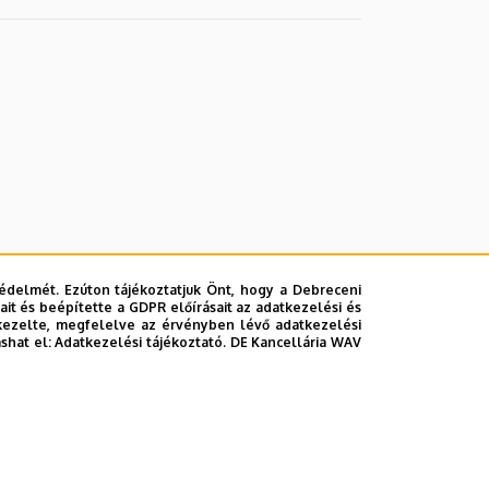
édelmét. Ezúton tájékoztatjuk Önt, hogy a Debreceni
it és beépítette a GDPR előírásait az adatkezelési és
kezelte, megfelelve az érvényben lévő adatkezelési
ashat el:
Adatkezelési tájékoztató.
DE Kancellária WAV