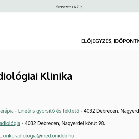
Felső
Szervezetek A-Z-ig
navigáció
ELŐJEGYZÉS, IDŐPONT
iológiai Klinika
erápia - Lineáris gyorsitó és fektető
- 4032 Debrecen, Nagyerde
adiológia
- 4032 Debrecen, Nagyerdei körút 98.
l:
onkoradiologia@med.unideb.hu