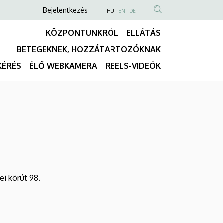
Anonim
NYELVVÁLASZTÓ
Bejelentkezés
HU
EN
DE
TARTALOM
Felhasználói
KÖZPONTUNKRÓL
ELLÁTÁS
KERESÉSE
fiók
BETEGEKNEK, HOZZÁTARTOZÓKNAK
menüje
Fő
KÉRÉS
ÉLŐ WEBKAMERA
REELS-VIDEÓK
navigáció
i körút 98.