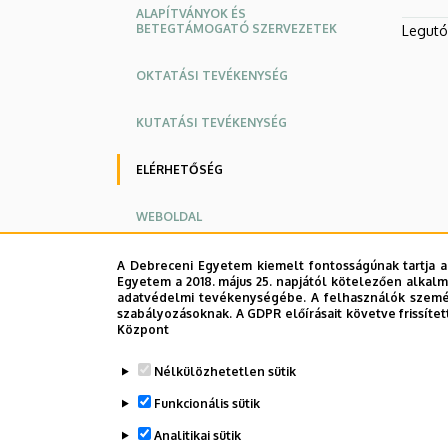
ALAPÍTVÁNYOK ÉS
BETEGTÁMOGATÓ SZERVEZETEK
Legutób
OKTATÁSI TEVÉKENYSÉG
KUTATÁSI TEVÉKENYSÉG
ELÉRHETŐSÉG
WEBOLDAL
Oldalmenü
Oldalmenü
A Debreceni Egyetem kiemelt fontosságúnak tartja a
Egyetem a 2018. május 25. napjától kötelezően alkalm
KK
KK
adatvédelmi tevékenységébe. A felhasználók személ
szabályozásoknak. A GDPR előírásait követve frissítet
Angol
Német
Központ
Nélkülözhetetlen sütik
Funkcionális sütik
Analitikai sütik