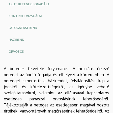
KÖZPONT
AKUT BETEGEK FOGADÁSA
KONTROLL VIZSGÁLAT
LÁTOGATÁSI REND
HÁZIREND
ORVOSOK
Oldalmenu
Oldalmenü
A betegek felvétele folyamatos. A hozzánk érkező
KEK
KEK
beteget az ápoló fogadja és elhelyezi a kórteremben. A
Angol
Német
beteggel ismertetik a házirendet, felvilágosítást kap a
jogairól és kötelezettségeiről, az igénybe vehető
szolgáltatásokról, valamint az ellátásával kapcsolatos
esetleges panaszai orvoslásinak lehetőségéről.
Tájékoztatják a beteget az esetlegesen magával hozott
értékek, vagyontárgyak megőrzésének lehetőségeiről. Az