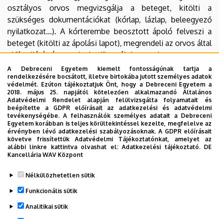
osztályos orvos megvizsgálja a beteget, kitölti a
szükséges dokumentációkat (kórlap, lázlap, beleegyező
nyilatkozat...). A kórterembe beosztott ápoló felveszi a
beteget (kitölti az ápolási lapot), megrendeli az orvos által
előírt diétát és gondoskodik arról, hogy a beteg az orvos
által előírt terápiát megkapja.
A Debreceni Egyetem kiemelt fontosságúnak tartja a
rendelkezésére bocsátott, illetve birtokába jutott személyes adatok
védelmét. Ezúton tájékoztatjuk Önt, hogy a Debreceni Egyetem a
A betegek áthelyezése társosztályok felé leadott
2018. május 25. napjától kötelezően alkalmazandó Általános
konzíliumkérést követően történik, amennyiben az
Adatvédelmi Rendelet alapján felülvizsgálta folyamatait és
beépítette a GDPR előírásait az adatkezelési és adatvédelmi
illetékes szakorvos áthelyezést szükségesnek, a beteg
tevékenységébe. A felhasználók személyes adatait a Debreceni
állapota a részlegünkön való további ellátást igényli.
Egyetem korábban is teljes körültekintéssel kezelte, megfelelve az
érvényben lévő adatkezelési szabályozásoknak. A GDPR előírásait
követve frissítettük Adatvédelmi Tájékoztatónkat, amelyet az
A társosztályokról történő betegátvétel a részlegvezető
alábbi linkre kattintva olvashat el:
Adatkezelési tájékoztató.
DE
főorvossal történő megbeszélést követően történik.
Kancellária WAV Központ
Legutóbb frissítve:
2022. 08. 30. 11:05
Nélkülözhetetlen sütik
Funkcionális sütik
Analitikai sütik