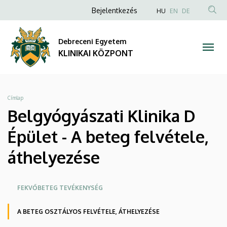
Belgyógyászati
Ugrás
Anonim
NYELVVÁLAS
Bejelentkezés
HU
EN
DE
a
TAR
Felhasználói
Klinika
tartalomra
KER
fiók
Debreceni Egyetem
D
menüje
KLINIKAI KÖZPONT
Épület
-
Morzsa
Címlap
A
Belgyógyászati Klinika D
beteg
Épület - A beteg felvétele,
felvétele,
áthelyezése
áthelyezése
Oldalmenü
FEKVŐBETEG TEVÉKENYSÉG
|
KEK
A BETEG OSZTÁLYOS FELVÉTELE, ÁTHELYEZÉSE
KLINIKAI