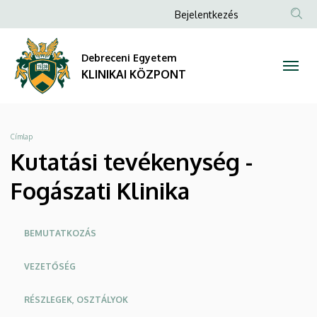
Kutatási
Ugrás
Anonim
Bejelentkezés
a
NYELV
TAR
Felhasználói
tevékenység
tartalomra
KER
fiók
Debreceni Egyetem
-
menüje
KLINIKAI KÖZPONT
Fogászati
Klinika
Morzsa
Címlap
|
Kutatási tevékenység -
KLINIKAI
Fogászati Klinika
KÖZPONT
Oldalmenü
BEMUTATKOZÁS
KK
VEZETŐSÉG
RÉSZLEGEK, OSZTÁLYOK