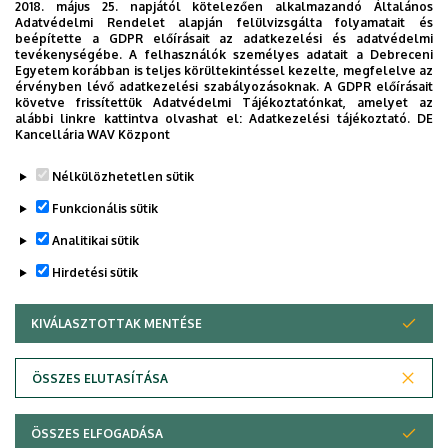
2018. május 25. napjától kötelezően alkalmazandó Általános
Adatvédelmi Rendelet alapján felülvizsgálta folyamatait és
beépítette a GDPR előírásait az adatkezelési és adatvédelmi
tevékenységébe. A felhasználók személyes adatait a Debreceni
Egyetem korábban is teljes körültekintéssel kezelte, megfelelve az
érvényben lévő adatkezelési szabályozásoknak. A GDPR előírásait
követve frissítettük Adatvédelmi Tájékoztatónkat, amelyet az
alábbi linkre kattintva olvashat el:
Adatkezelési tájékoztató.
DE
Kancellária WAV Központ
Legutóbb frissítve:
2024. 08. 06. 15:07
Nélkülözhetetlen sütik
Funkcionális sütik
Analitikai sütik
Hirdetési sütik
KIVÁLASZTOTTAK MENTÉSE
WITHDRAW CONSENT
Adatvédelem
Adatkezelési nyilatkozat
Akadálymentesítési nyilatkozat
ÖSSZES ELUTASÍTÁSA
Impresszum
ÖSSZES ELFOGADÁSA