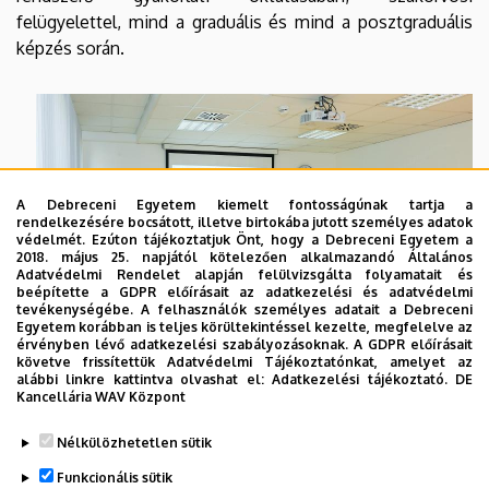
felügyelettel, mind a graduális és mind a posztgraduális
képzés során.
A Debreceni Egyetem kiemelt fontosságúnak tartja a
rendelkezésére bocsátott, illetve birtokába jutott személyes adatok
védelmét. Ezúton tájékoztatjuk Önt, hogy a Debreceni Egyetem a
2018. május 25. napjától kötelezően alkalmazandó Általános
Adatvédelmi Rendelet alapján felülvizsgálta folyamatait és
beépítette a GDPR előírásait az adatkezelési és adatvédelmi
tevékenységébe. A felhasználók személyes adatait a Debreceni
Egyetem korábban is teljes körültekintéssel kezelte, megfelelve az
érvényben lévő adatkezelési szabályozásoknak. A GDPR előírásait
követve frissítettük Adatvédelmi Tájékoztatónkat, amelyet az
alábbi linkre kattintva olvashat el:
Adatkezelési tájékoztató.
DE
Kancellária WAV Központ
Legutóbb frissítve:
2024. 08. 06. 15:02
Nélkülözhetetlen sütik
Funkcionális sütik