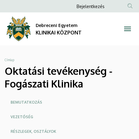
Oktatási
Ugrás
Anonim
Bejelentkezés
a
NYELV
TAR
Felhasználói
tevékenység
tartalomra
KER
fiók
Debreceni Egyetem
-
menüje
KLINIKAI KÖZPONT
Fogászati
Klinika
Morzsa
Címlap
|
Oktatási tevékenység -
KLINIKAI
Fogászati Klinika
KÖZPONT
Oldalmenü
BEMUTATKOZÁS
KK
VEZETŐSÉG
RÉSZLEGEK, OSZTÁLYOK