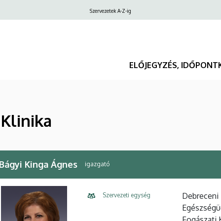
Felső
Szervezetek A-Z-ig
navigáció
ELŐJEGYZÉS, IDŐPONT
Klinika
 Bágyi Kinga Ágnes
igazgató
Debreceni 
Szervezeti egység
Egészségüg
Fogászati K