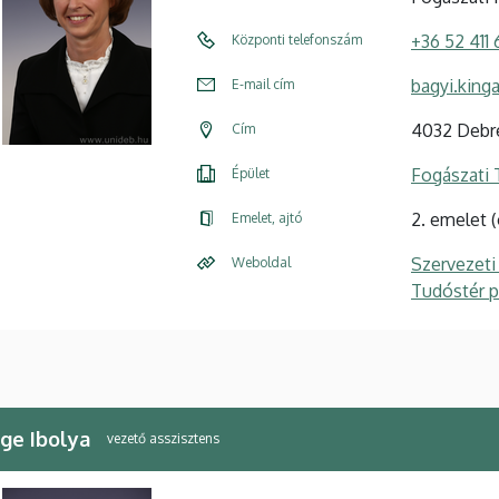
+36 52 411
Központi telefonszám
bagyi.king
E-mail cím
4032 Debre
Cím
Fogászati
Épület
2. emelet 
Emelet, ajtó
Szervezeti
Weboldal
Tudóstér pr
ge Ibolya
vezető asszisztens