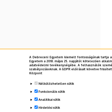
A Debreceni Egyetem kiemelt fontosságúnak tartja a
Egyetem a 2018. május 25. napjától kötelezően alkalm
adatvédelmi tevékenységébe. A felhasználók személ
szabályozásoknak. A GDPR előírásait követve frissítet
Központ
Nélkülözhetetlen sütik
Funkcionális sütik
Analitikai sütik
Hirdetési sütik
Legutób