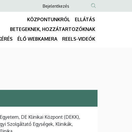
Anonim
Bejelentkezés
NYELVVÁLASZTÓ
TARTALOM
Felhasználói
KÖZPONTUNKRÓL
ELLÁTÁS
KERESÉSE
fiók
BETEGEKNEK, HOZZÁTARTOZÓKNAK
menüje
Fő
KÉRÉS
ÉLŐ WEBKAMERA
REELS-VIDEÓK
navigáció
Egyetem, DE Klinikai Központ (DEKK),
yi Szolgáltató Egységek, Klinikák,
linika