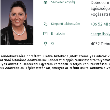
Debreceni 
Szervezeti egység
Egészségüg
Fogászati K
+36 52 411
Központi telefonszám
csege.ibol
E-mail cím
4032 Debre
Cím
Fogászati
Épület
 rendelkezésére bocsátott, illetve birtokába jutott személyes adatok v
azandó Általános Adatvédelmi Rendelet alapján felülvizsgálta folyamata
alagsor
Emelet, ajtó
yes adatait a Debreceni Egyetem korábban is teljes körültekintéssel 
tük Adatvédelmi Tájékoztatónkat, amelyet az alábbi linkre kattintva olv
Szervezeti
Weboldal
b frissítve:
2024. 08. 06. 14:56