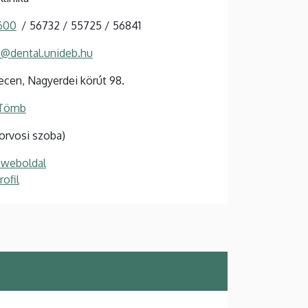
 600
56732
55725
56841
a@dental.unideb.hu
cen, Nagyerdei körút 98.
 Tömb
(orvosi szoba)
 weboldal
ofil