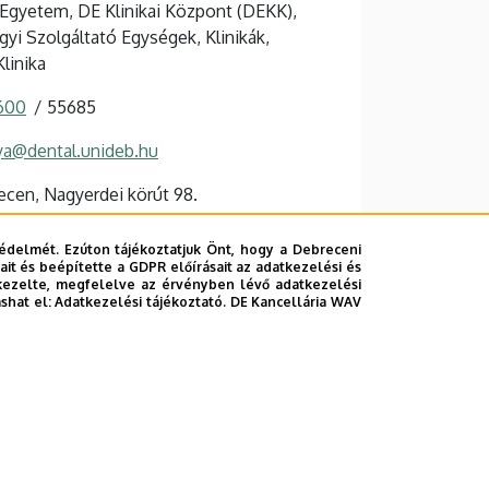
Egyetem, DE Klinikai Központ (DEKK),
yi Szolgáltató Egységek, Klinikák,
linika
 600
55685
ya@dental.unideb.hu
cen, Nagyerdei körút 98.
 Tömb
édelmét. Ezúton tájékoztatjuk Önt, hogy a Debreceni
it és beépítette a GDPR előírásait az adatkezelési és
kezelte, megfelelve az érvényben lévő adatkezelési
ashat el:
Adatkezelési tájékoztató.
DE Kancellária WAV
 weboldal