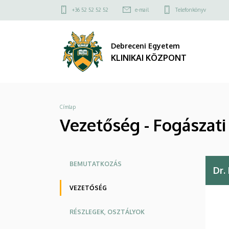
Vezetőség
Ugrás
Felső
+36 52 52 52 52
e-mail
Telefonkönyv
a
kapcsolat
-
tartalomra
menü
Debreceni Egyetem
Fogászati
KLINIKAI KÖZPONT
Klinika
|
Morzsa
Címlap
KLINIKAI
Vezetőség - Fogászati 
KÖZPONT
Oldalmenü
BEMUTATKOZÁS
Dr.
KK
VEZETŐSÉG
RÉSZLEGEK, OSZTÁLYOK