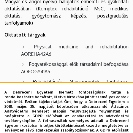
Magyar és angol nyelvű hallgatók elméleti és gyakorlati
oktatásában (Komplex rehabilitáció MsC, medikus
oktatás, gyógytornász képzés, posztgraduális
tanfolyamok)
Oktatott tárgyak
Physical medicine and rehabilitation
AOREHA42A6
Fogyatékossággal élők társadalmi befogadása
AOFOGY41A5
Rehabilitációs Alapismeretek Tanfolyam
2018.10.8-19. (akkreditálása folyamatban)
A Debreceni Egyetem kiemelt fontosságúnak tartja a
rendelkezésére bocsátott, illetve birtokába jutott személyes adatok
védelmét. Ezúton tájékoztatjuk Önt, hogy a Debreceni Egyetem a
PhD kurzus
2018. május 25. napjától kötelezően alkalmazandó Általános
Adatvédelmi Rendelet alapján felülvizsgálta folyamatait és
beépítette a GDPR előírásait az adatkezelési és adatvédelmi
Poststroke betegek alsó és felső végtagi funkciói
tevékenységébe. A felhasználók személyes adatait a Debreceni
javításának módszerei. (NEPTUN kód: 2017/18/2 OT-KDI-
Egyetem korábban is teljes körültekintéssel kezelte, megfelelve az
érvényben lévő adatkezelési szabályozásoknak. A GDPR előírásait
127). Kontakt órák: 13 / félév.