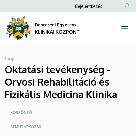
Oktatási
Ugrás
Anonim
Bejelentkezés
a
NYELV
TAR
Felhasználói
tevékenység
tartalomra
KER
fiók
Debreceni Egyetem
-
menüje
KLINIKAI KÖZPONT
Orvosi
Rehabilitáció
Morzsa
Címlap
és
Oktatási tevékenység -
Fizikális
Orvosi Rehabilitáció és
Medicina
Fizikális Medicina Klinika
Klinika
Oldalmenü
KÖSZÖNTŐ
|
KK
BEMUTATKOZÁS
KLINIKAI