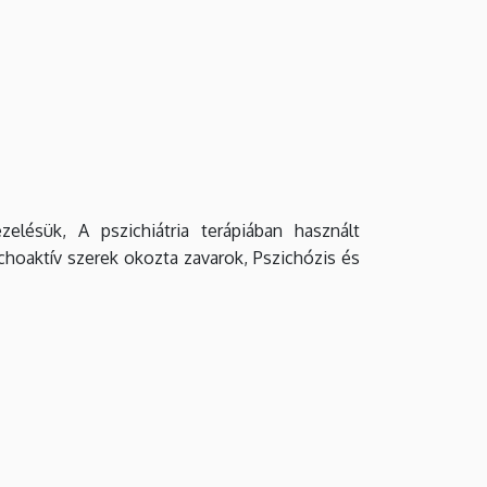
elésük, A pszichiátria terápiában használt
choaktív szerek okozta zavarok, Pszichózis és