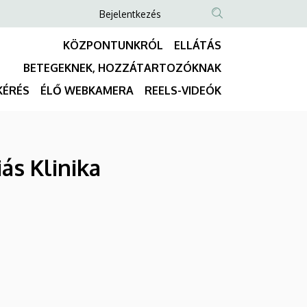
Anonim
Bejelentkezés
NYELVVÁLASZTÓ
TARTALOM
Felhasználói
KÖZPONTUNKRÓL
ELLÁTÁS
KERESÉSE
fiók
BETEGEKNEK, HOZZÁTARTOZÓKNAK
menüje
Fő
KÉRÉS
ÉLŐ WEBKAMERA
REELS-VIDEÓK
navigáció
iás Klinika