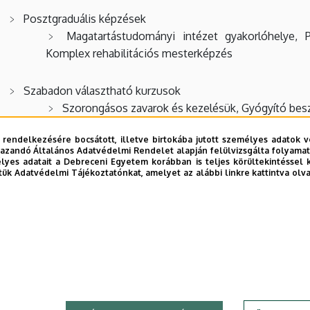
Posztgraduális képzések
Magatartástudományi intézet gyakorlóhelye, P
Komplex rehabilitációs mesterképzés
Szabadon választható kurzusok
Szorongásos zavarok és kezelésük, Gyógyító bes
 rendelkezésére bocsátott, illetve birtokába jutott személyes adatok v
azandó Általános Adatvédelmi Rendelet alapján felülvizsgálta folyamata
yes adatait a Debreceni Egyetem korábban is teljes körültekintéssel 
tük Adatvédelmi Tájékoztatónkat, amelyet az alábbi linkre kattintva olv
b frissítve:
2021. 09. 29. 13:23