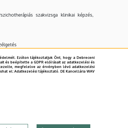
szichotherápiás szakvizsga klinikai képzés,
zélgetés
édelmét. Ezúton tájékoztatjuk Önt, hogy a Debreceni
it és beépítette a GDPR előírásait az adatkezelési és
kezelte, megfelelve az érvényben lévő adatkezelési
ashat el:
Adatkezelési tájékoztató.
DE Kancellária WAV