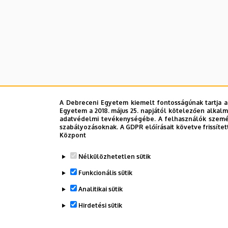
A Debreceni Egyetem kiemelt fontosságúnak tartja a
Egyetem a 2018. május 25. napjától kötelezően alkalm
adatvédelmi tevékenységébe. A felhasználók személ
szabályozásoknak. A GDPR előírásait követve frissítet
Központ
Nélkülözhetetlen sütik
Funkcionális sütik
Analitikai sütik
Hirdetési sütik
Legutób