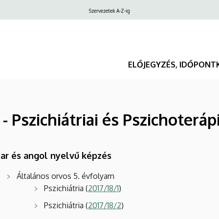
Felső
Szervezetek A-Z-ig
navigáció
ELŐJEGYZÉS, IDŐPONT
 Pszichiátriai és Pszichoteráp
ar és angol nyelvű képzés
Általános orvos 5. évfolyam
Pszichiátria (
2017/18/1
)
Pszichiátria (
2017/18/2
)