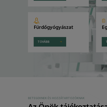
Fürdőgyógyászat
Eg
TOVÁBB
BETEGEKNEK ÉS HOZZÁTARTOZÓKNAK
Az Önök tájékoztatása