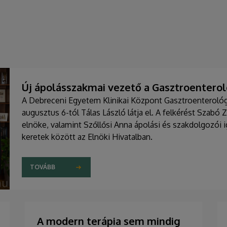
Új ápolásszakmai vezető a Gasztroenteroló
A Debreceni Egyetem Klinikai Központ Gasztroenterológia
augusztus 6-tól Tálas László látja el. A felkérést Szabó 
elnöke, valamint Szőllősi Anna ápolási és szakdolgozói
keretek között az Elnöki Hivatalban.
TOVÁBB
A modern terápia sem mindig