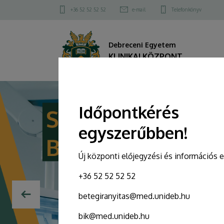
KLINIKAI
Felső
+36 52 52 52 52
e-mail
Telefonkönyv
kapcsolat
KÖZPONT
menü
Debreceni Egyetem
KLINIKAI KÖZPONT
DIAVETÍTÉS
Időpontkérés
egyszerűbben!
Új központi előjegyzési és információs 
+36 52 52 52 52
betegiranyitas@med.unideb.hu
bik@med.unideb.hu