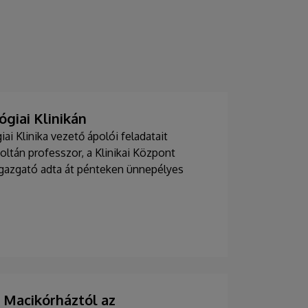
giai Klinikán
i Klinika vezető ápolói feladatait
Zoltán professzor, a Klinikai Központ
 igazgató adta át pénteken ünnepélyes
Macikórháztól az