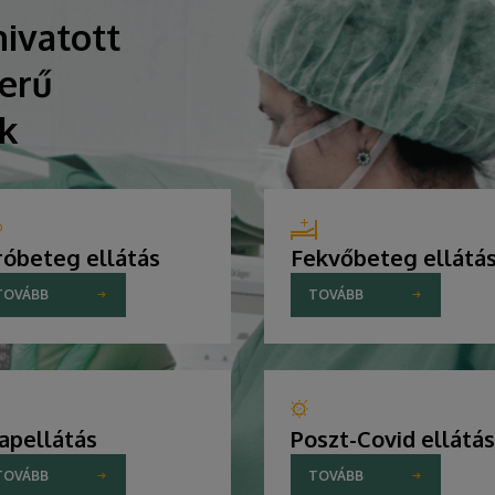
ivatott
erű
ik
róbeteg ellátás
Fekvőbeteg ellátá
TOVÁBB
TOVÁBB
apellátás
Poszt-Covid ellátás
TOVÁBB
TOVÁBB