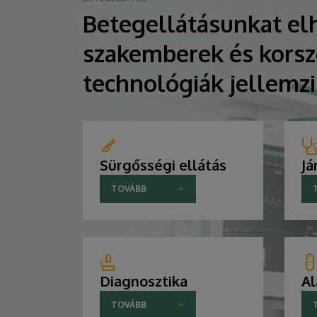
Betegellátásunkat elh
szakemberek és korsz
technológiák jellemz
Sürgősségi ellátás
Já
TOVÁBB
Diagnosztika
Al
TOVÁBB