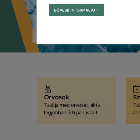
BŐVEBB INFORMÁCIÓ
TOVÁBBI INFORMÁCIÓK
EGÉSZSÉGÜGYI
SZOLGÁLTATÁSKERESŐK
Orvosok
Sz
Találja meg orvosát, aki a
Tal
legjobban érti panaszait
aho