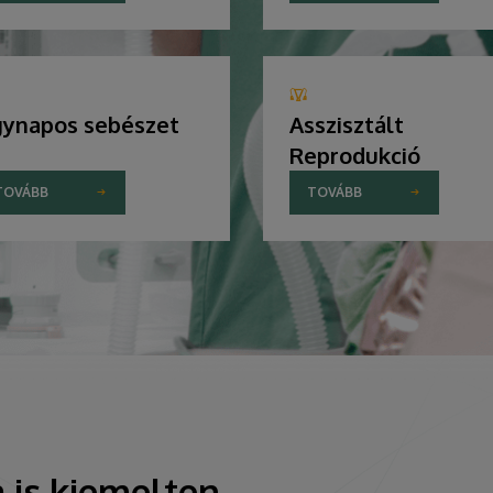
ynapos sebészet
Asszisztált
Reprodukció
TOVÁBB
TOVÁBB
 is kiemelten