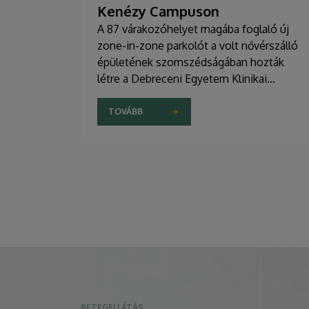
Kenézy Campuson
A 87 várakozóhelyet magába foglaló új
zone-in-zone parkolót a volt nővérszálló
épületének szomszédságában hozták
létre a Debreceni Egyetem Klinikai
Központ Kenézy Gyula Campusán. Az új
területet várhatóan augusztusban nyitják
TOVÁBB
meg a járművek előtt.
BETEGELLÁTÁS