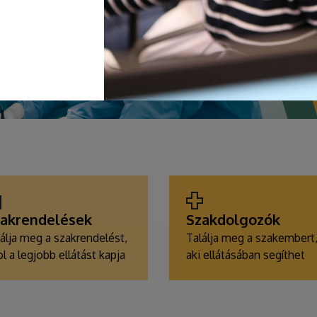
akrendelések
Szakdolgozók
álja meg a szakrendelést,
Találja meg a szakembert
l a legjobb ellátást kapja
aki ellátásában segíthet