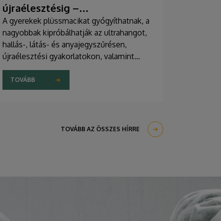
újraélesztésig –
egészségprogramok a
A gyerekek plüssmacikat gyógyíthatnak, a
nagyobbak kipróbálhatják az ultrahangot,
Campuson
hallás-, látás- és anyajegyszűrésen,
újraélesztési gyakorlatokon, valamint
zeneterápiás és a mentális egészséget
támogató prevenciós foglalkozásokon is
TOVÁBB
részt vehetnek a július 22-én kezdődő
Campus Fesztiválon. A Debreceni
Egyetem Klinikai Központja és az
Általános Orvostudományi Kar sokszínű
TOVÁBB AZ ÖSSZES HÍRRE
programokat kínál a fesztiválozóknak az
Egyetem téren felállított faházaknál,
illetve a Sportdiagnosztikai, Életmód- és
Terápiás Központban.