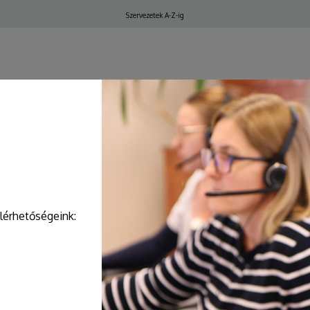
Felső
Szervezetek A-Z-ig
navigáció
ELŐJEGYZÉS, IDŐPONT
elérhetőségeink: