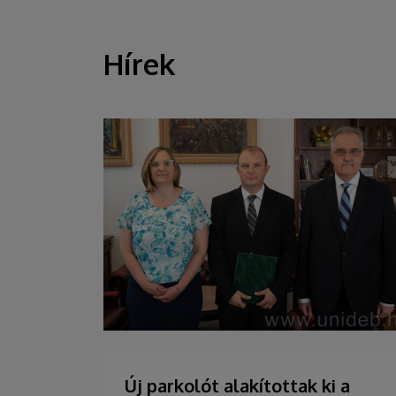
Hírek
HÍREK
Új parkolót alakítottak ki a