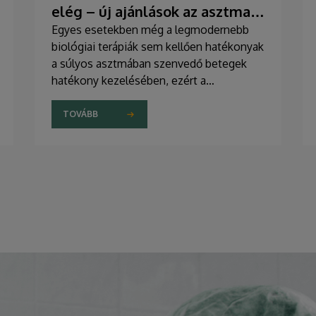
elég – új ajánlások az asztma
kezelésében
Egyes esetekben még a legmodernebb
biológiai terápiák sem kellően hatékonyak
a súlyos asztmában szenvedő betegek
hatékony kezelésében, ezért a
szakemberek az új gyógyszerek
kifejlesztésére irányuló kutatások
TOVÁBB
felgyorsítását sürgetik. A témában a
közelmúltban jelent meg tanulmány a
világ egyik legrangosabb tudományos
folyóiratában. A nemzetközi
együttműködésben készült publikáció
egyik szerzője a Debreceni Egyetem
egyetemi tanára.