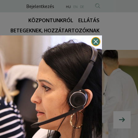
Anonim
NYELVVÁLASZTÓ
Bejelentkezés
HU
EN
DE
TARTALOM
Felhasználói
KÖZPONTUNKRÓL
ELLÁTÁS
KERESÉSE
fiók
BETEGEKNEK, HOZZÁTARTOZÓKNAK
menüje
Fő
KÉRÉS
ÉLŐ WEBKAMERA
REELS-VIDEÓK
navigáció