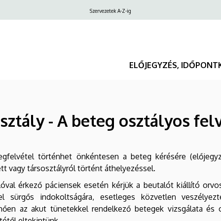
Felső
Szervezetek A-Z-ig
navigáció
ELŐJEGYZÉS, IDŐPONT
Osztály - A beteg osztályos fe
egfelvétel történhet önkéntesen a beteg kérésére (előjegyzé
tt vagy társosztályról történt áthelyezéssel.
óval érkező páciensek esetén kérjük a beutalót kiállító orvo
tel sürgős indokoltságára, esetleges közvetlen veszélyezte
nően az akut tünetekkel rendelkező betegek vizsgálata és o
étől eltekintünk.