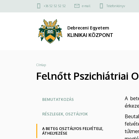
Felnőtt
Ugrás
Felső
+36 52 52 52 52
e-mail
Telefonkönyv
a
kapcsolat
Pszichiátriai
tartalomra
menü
Debreceni Egyetem
Osztály
KLINIKAI KÖZPONT
-
A
Morzsa
Címlap
beteg
Felnőtt Pszichiátriai 
osztályos
felvétele,
Oldalmenü
A bet
BEMUTATKOZÁS
áthelyezése
érkeze
KEK
RÉSZLEGEK, OSZTÁLYOK
Beutal
|
felvé
A BETEG OSZTÁLYOS FELVÉTELE,
KLINIKAI
túlme
ÁTHELYEZÉSE
meglét