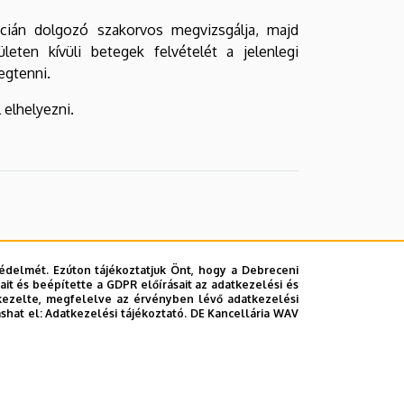
cián dolgozó szakorvos megvizsgálja, majd
leten kívüli betegek felvételét a jelenlegi
egtenni.
 elhelyezni.
édelmét. Ezúton tájékoztatjuk Önt, hogy a Debreceni
it és beépítette a GDPR előírásait az adatkezelési és
kezelte, megfelelve az érvényben lévő adatkezelési
ashat el:
Adatkezelési tájékoztató.
DE Kancellária WAV