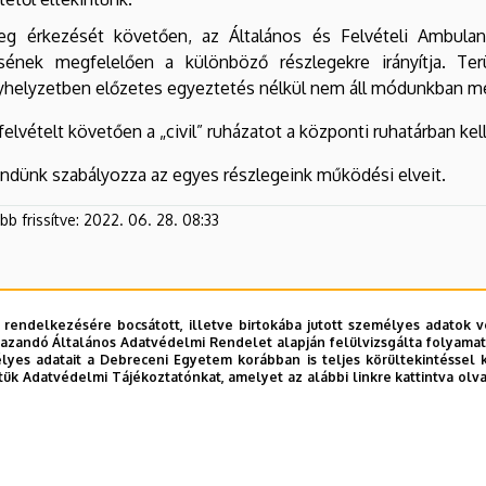
eg érkezését követően, az Általános és Felvételi Ambulan
sének megfelelően a különböző részlegekre irányítja. Terü
yhelyzetben előzetes egyeztetés nélkül nem áll módunkban m
elvételt követően a „civil” ruházatot a központi ruhatárban kell
ndünk szabályozza az egyes részlegeink működési elveit.
b frissítve:
2022. 06. 28. 08:33
 rendelkezésére bocsátott, illetve birtokába jutott személyes adatok v
azandó Általános Adatvédelmi Rendelet alapján felülvizsgálta folyamata
yes adatait a Debreceni Egyetem korábban is teljes körültekintéssel 
tük Adatvédelmi Tájékoztatónkat, amelyet az alábbi linkre kattintva olv