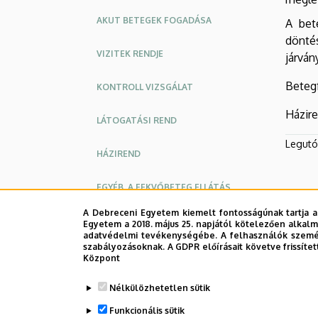
KÖZPONT
AKUT BETEGEK FOGADÁSA
A bet
dönté
VIZITEK RENDJE
járván
Betegf
KONTROLL VIZSGÁLAT
Házire
LÁTOGATÁSI REND
Legutób
HÁZIREND
EGYÉB, A FEKVŐBETEG ELLÁTÁS
INFORMÁCIÓJA
A Debreceni Egyetem kiemelt fontosságúnak tartja a
Egyetem a 2018. május 25. napjától kötelezően alkalm
PSZICHOLÓGIAI TEAM MŰKÖDÉSE
adatvédelmi tevékenységébe. A felhasználók személ
szabályozásoknak. A GDPR előírásait követve frissítet
Központ
OKTATÁSI TEVÉKENYSÉG
Nélkülözhetetlen sütik
KUTATÁSI TEVÉKENYSÉG
Funkcionális sütik