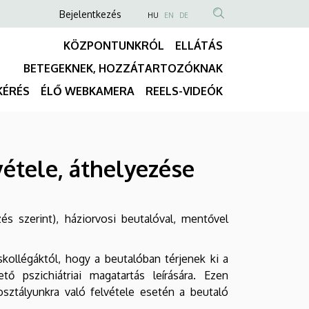
Anonim
NYELVVÁLASZTÓ
Bejelentkezés
HU
EN
DE
TARTALOM
Felhasználói
KÖZPONTUNKRÓL
ELLÁTÁS
KERESÉSE
fiók
BETEGEKNEK, HOZZÁTARTOZÓKNAK
menüje
Fő
KÉRÉS
ÉLŐ WEBKAMERA
REELS-VIDEÓK
navigáció
lvétele, áthelyezése
s szerint), háziorvosi beutalóval, mentővel
skollégáktól, hogy a beutalóban térjenek ki a
tő pszichiátriai magatartás leírására. Ezen
sztályunkra való felvétele esetén a beutaló