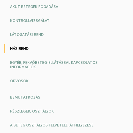
AKUT BETEGEK FOGADÁSA
KONTROLLVIZSGÁLAT
LÁTOGATÁSI REND
HÁZIREND
EGYÉB, FEKVŐBETEG-ELLÁTÁSSAL KAPCSOLATOS
INFORMÁCIÓK
ORVOSOK
Oldalmenü
BEMUTATKOZÁS
KEK
RÉSZLEGEK, OSZTÁLYOK
A BETEG OSZTÁLYOS FELVÉTELE, ÁTHELYEZÉSE