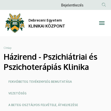
Házirend
Ugrás
Anonim
Bejelentkezés
a
NYELV
TAR
Felhasználói
-
tartalomra
KER
fiók
Debreceni Egyetem
Pszichiátriai
menüje
KLINIKAI KÖZPONT
és
Pszichoterápiás
Morzsa
Címlap
Klinika
Házirend - Pszichiátriai és
|
Pszichoterápiás Klinika
KLINIKAI
Oldalmenü
FEKVŐBETEG TEVÉKENYSÉG BEMUTATÁSA
KÖZPONT
KK
VEZETŐSÉG
A BETEG OSZTÁLYOS FELVÉTELE, ÁTHELYEZÉSE