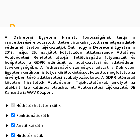
P
A Debreceni Egyetem kiemelt fontosságúnak tartja a
Pszichiátriai és Pszichoterápiás Klinika - Minnesota
rendelkezésére bocsátott, illetve birtokába jutott személyes adatok
program
védelmét. Ezúton tájékoztatjuk Önt, hogy a Debreceni Egyetem a
2018. május 25. napjától kötelezően alkalmazandó Általános
Pszichiátriai és Pszichoterápiás Klinika - Nappali
Adatvédelmi Rendelet alapján felülvizsgálta folyamatait és
Rehabilitációs Osztály
beépítette a GDPR előírásait az adatkezelési és adatvédelmi
tevékenységébe. A felhasználók személyes adatait a Debreceni
Pszichiátriai és Pszichoterápiás Klinika -
Egyetem korábban is teljes körültekintéssel kezelte, megfelelve az
érvényben lévő adatkezelési szabályozásoknak. A GDPR előírásait
Pszichoterápiás Osztály
követve frissítettük Adatvédelmi Tájékoztatónkat, amelyet az
alábbi linkre kattintva olvashat el:
Adatkezelési tájékoztató.
DE
Pszichiátriai és Pszichoterápiás Klinika
Kancellária WAV Központ
Legutóbb frissítve:
2025. 05. 21. 11:26
Nélkülözhetetlen sütik
Funkcionális sütik
Analitikai sütik
Hirdetési sütik