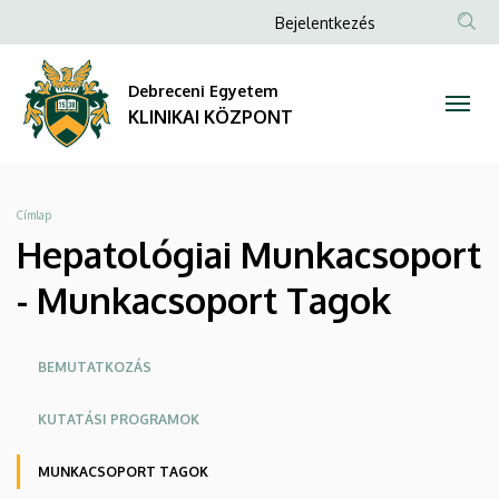
Hepatológiai
Ugrás
Anonim
Bejelentkezés
a
NYELV
TAR
Felhasználói
Munkacsoport
tartalomra
KER
fiók
Debreceni Egyetem
-
menüje
KLINIKAI KÖZPONT
Munkacsoport
Tagok
Morzsa
Címlap
|
Hepatológiai Munkacsoport
KLINIKAI
- Munkacsoport Tagok
KÖZPONT
Oldalmenü
BEMUTATKOZÁS
KK
KUTATÁSI PROGRAMOK
MUNKACSOPORT TAGOK