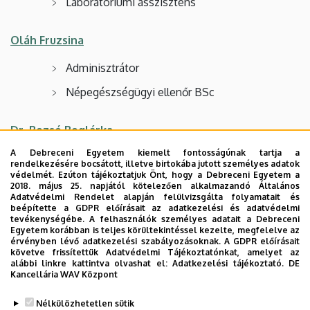
Laboratóriumi asszisztens
Oláh Fruzsina
Adminisztrátor
Népegészségügyi ellenőr BSc
Dr. Bozsó Boglárka
A Debreceni Egyetem kiemelt fontosságúnak tartja a
Rezidens
rendelkezésére bocsátott, illetve birtokába jutott személyes adatok
védelmét. Ezúton tájékoztatjuk Önt, hogy a Debreceni Egyetem a
2018. május 25. napjától kötelezően alkalmazandó Általános
Dr. Gerencsér Attila Tibor
Adatvédelmi Rendelet alapján felülvizsgálta folyamatait és
beépítette a GDPR előírásait az adatkezelési és adatvédelmi
tevékenységébe. A felhasználók személyes adatait a Debreceni
Rezidens
Egyetem korábban is teljes körültekintéssel kezelte, megfelelve az
érvényben lévő adatkezelési szabályozásoknak. A GDPR előírásait
követve frissítettük Adatvédelmi Tájékoztatónkat, amelyet az
alábbi linkre kattintva olvashat el:
Adatkezelési tájékoztató.
DE
Kancellária WAV Központ
Legutóbb frissítve:
2025. 01. 07. 15:20
Nélkülözhetetlen sütik