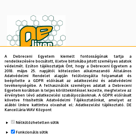
A Debreceni Egyetem kiemelt fontosságúnak tartja a
rendelkezésére bocsátott, illetve birtokába jutott személyes adatok
védelmét. Ezúton tájékoztatjuk Önt, hogy a Debreceni Egyetem a
2018. május 25. napjától kötelezően alkalmazandó Általános
Adatvédelmi Rendelet alapján felülvizsgálta folyamatait és
beépítette a GDPR előírásait az adatkezelési és adatvédelmi
tevékenységébe. A felhasználók személyes adatait a Debreceni
Egyetem korábban is teljes körültekintéssel kezelte, megfelelve az
érvényben lévő adatkezelési szabályozásoknak. A GDPR előírásait
követve frissítettük Adatvédelmi Tájékoztatónkat, amelyet az
alábbi linkre kattintva olvashat el:
Adatkezelési tájékoztató.
DE
Kancellária WAV Központ
Legutóbb frissítve:
2023. 08. 07. 12:43
Nélkülözhetetlen sütik
Funkcionális sütik