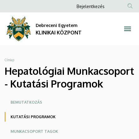
Hepatológiai
Ugrás
Anonim
Bejelentkezés
a
NYELV
TAR
Felhasználói
Munkacsoport
tartalomra
KER
fiók
Debreceni Egyetem
-
menüje
KLINIKAI KÖZPONT
Kutatási
Programok
Morzsa
Címlap
|
Hepatológiai Munkacsoport
KLINIKAI
- Kutatási Programok
KÖZPONT
Oldalmenü
BEMUTATKOZÁS
KK
KUTATÁSI PROGRAMOK
MUNKACSOPORT TAGOK