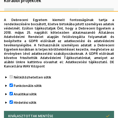
Korábbi projektek
TDK
Hallgató
Projekt témája
Témavezető(k)
A Debreceni Egyetem kiemelt fontosságúnak tartja a
rendelkezésére bocsátott, illetve birtokába jutott személyes adatok
Bozsó
Az autoimmun
Dr. Tornai Dávid,
védelmét. Ezúton tájékoztatjuk Önt, hogy a Debreceni Egyetem a
2018. május 25. napjától kötelezően alkalmazandó Általános
Boglárka
májbetegségben szenvedő
Dr. Papp Mária
Adatvédelmi Rendelet alapján felülvizsgálta folyamatait és
betegek
beépítette a GDPR előírásait az adatkezelési és adatvédelmi
tevékenységébe. A felhasználók személyes adatait a Debreceni
csontanyagcserezavarának
Egyetem korábban is teljes körültekintéssel kezelte, megfelelve az
diagnózisa, követése és
érvényben lévő adatkezelési szabályozásoknak. A GDPR előírásait
követve frissítettük Adatvédelmi Tájékoztatónkat, amelyet az
rizikó faktorai
alábbi linkre kattintva olvashat el:
Adatkezelési tájékoztató.
DE
Kancellária WAV Központ
Legutóbb frissítve:
2026. 02. 23. 14:23
Nélkülözhetetlen sütik
Funkcionális sütik
Analitikai sütik
Hirdetési sütik
KIVÁLASZTOTTAK MENTÉSE
WITHDRAW CONSENT