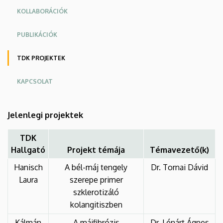
KOLLABORÁCIÓK
PUBLIKÁCIÓK
TDK PROJEKTEK
KAPCSOLAT
Jelenlegi projektek
TDK
Hallgató
Projekt témája
Témavezető(k)
Hanisch
A bél-máj tengely
Dr. Tornai Dávid
Laura
szerepe primer
szklerotizáló
kolangitiszben
Kálmán
A májfibrózis
Dr. Lénárt Ágnes