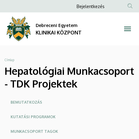
Hepatológiai
Ugrás
Anonim
Bejelentkezés
a
NYELV
TAR
Felhasználói
Munkacsoport
tartalomra
KER
fiók
Debreceni Egyetem
-
menüje
KLINIKAI KÖZPONT
TDK
Projektek
Morzsa
Címlap
|
Hepatológiai Munkacsoport
KLINIKAI
- TDK Projektek
KÖZPONT
Oldalmenü
BEMUTATKOZÁS
KK
KUTATÁSI PROGRAMOK
MUNKACSOPORT TAGOK