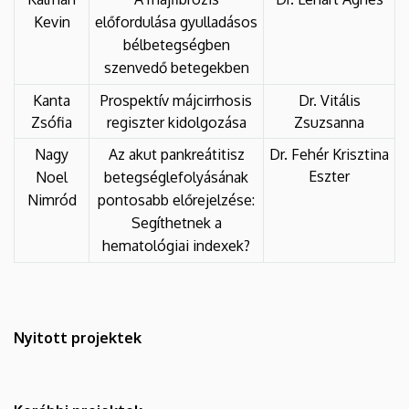
Kevin
előfordulása gyulladásos
bélbetegségben
szenvedő betegekben
Kanta
Prospektív májcirrhosis
Dr. Vitális
Zsófia
regiszter kidolgozása
Zsuzsanna
Nagy
Az akut pankreátitisz
Dr. Fehér Krisztina
Eszter
Noel
betegséglefolyásának
Nimród
pontosabb előrejelzése:
Segíthetnek a
hematológiai indexek?
Nyitott projektek