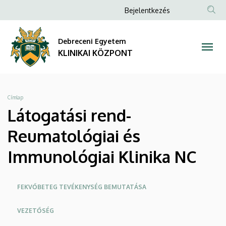
Látogatási
Ugrás
Anonim
Bejelentkezés
a
NYELV
TAR
Felhasználói
rend-
tartalomra
KER
fiók
Debreceni Egyetem
Reumatológiai
menüje
KLINIKAI KÖZPONT
és
Immunológiai
Morzsa
Címlap
Klinika
Látogatási rend-
NC
Reumatológiai és
|
Immunológiai Klinika NC
KLINIKAI
Oldalmenü
FEKVŐBETEG TEVÉKENYSÉG BEMUTATÁSA
KÖZPONT
KK
VEZETŐSÉG