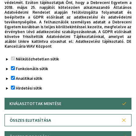
rendje:
védelmét. Ezúton tájékoztatjuk Önt, hogy a Debreceni Egyetem a
2018. május 25. napjától kötelezően alkalmazandó Általános
Adatvédelmi Rendelet alapján felülvizsgálta folyamatait és
beépítette a GDPR előírásait az adatkezelési és adatvédelmi
tevékenységébe. A felhasználók személyes adatait a Debreceni
Hétfőtől - péntekig:
15:30 óra és 18:00 óra között,
Egyetem korábban is teljes körültekintéssel kezelte, megfelelve az
érvényben lévő adatkezelési szabályozásoknak. A GDPR előírásait
követve frissítettük Adatvédelmi Tájékoztatónkat, amelyet az
Szombat, vasárnap és ünnepnapokon:
9:00 - 11:00 óra
alábbi linkre kattintva olvashat el:
Adatkezelési tájékoztató.
DE
és 14:00 -18:00 óra között.
Kancellária WAV Központ
Legutóbb frissítve:
2025. 05. 26. 08:59
Nélkülözhetetlen sütik
Funkcionális sütik
Analitikai sütik
Hirdetési sütik
KIVÁLASZTOTTAK MENTÉSE
WITHDRAW CONSENT
Adatvédelem
Adatkezelési nyilatkozat
Akadálymentesítési nyilatkozat
ÖSSZES ELUTASÍTÁSA
Impresszum