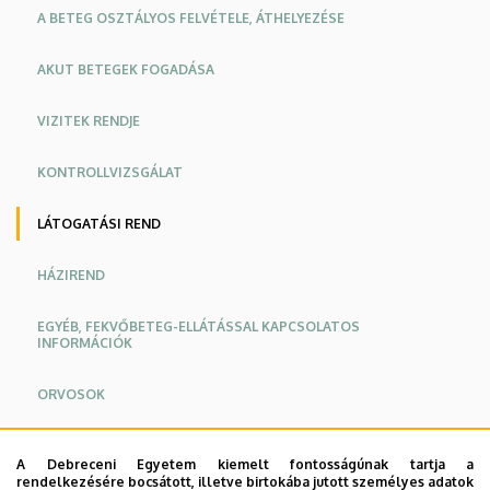
A BETEG OSZTÁLYOS FELVÉTELE, ÁTHELYEZÉSE
AKUT BETEGEK FOGADÁSA
VIZITEK RENDJE
KONTROLLVIZSGÁLAT
LÁTOGATÁSI REND
HÁZIREND
EGYÉB, FEKVŐBETEG-ELLÁTÁSSAL KAPCSOLATOS
INFORMÁCIÓK
ORVOSOK
A Debreceni Egyetem kiemelt fontosságúnak tartja a
A Reumatológiai és Immunológiai Klinika látogatási
rendelkezésére bocsátott, illetve birtokába jutott személyes adatok