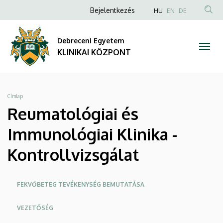
Reumatológiai
Ugrás
Anonim
NYELVVÁLAS
Bejelentkezés
HU
EN
DE
a
TAR
Felhasználói
és
tartalomra
KER
fiók
Debreceni Egyetem
Immunológiai
menüje
KLINIKAI KÖZPONT
Klinika
-
Morzsa
Címlap
Kontrollvizsgálat
Reumatológiai és
|
Immunológiai Klinika -
KLINIKAI
Kontrollvizsgálat
KÖZPONT
Oldalmenü
FEKVŐBETEG TEVÉKENYSÉG BEMUTATÁSA
KK
VEZETŐSÉG