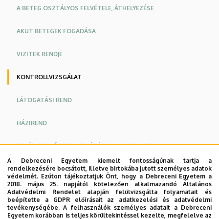
A BETEG OSZTÁLYOS FELVÉTELE, ÁTHELYEZÉSE
AKUT BETEGEK FOGADÁSA
VIZITEK RENDJE
KONTROLLVIZSGÁLAT
LÁTOGATÁSI REND
HÁZIREND
EGYÉB, FEKVŐBETEG-ELLÁTÁSSAL KAPCSOLATOS
INFORMÁCIÓK
A Debreceni Egyetem kiemelt fontosságúnak tartja a
rendelkezésére bocsátott, illetve birtokába jutott személyes adatok
ORVOSOK
védelmét. Ezúton tájékoztatjuk Önt, hogy a Debreceni Egyetem a
2018. május 25. napjától kötelezően alkalmazandó Általános
Adatvédelmi Rendelet alapján felülvizsgálta folyamatait és
Oldalmenü
Oldalmenü
beépítette a GDPR előírásait az adatkezelési és adatvédelmi
tevékenységébe. A felhasználók személyes adatait a Debreceni
A beteget kontrollvizsgálatra a szakorvos rendeli vissza
KK
KK
Egyetem korábban is teljes körültekintéssel kezelte, megfelelve az