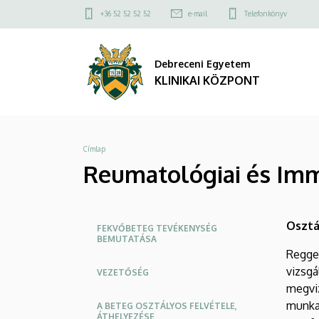
Reumatológiai
Ugrás
Felső
+36 52 52 52 52
e-mail
Telefonkönyv
a
kapcsolat
és
tartalomra
menü
Debreceni Egyetem
Immunológiai
KLINIKAI KÖZPONT
Klinika
-
Morzsa
Címlap
Vizitek
Reumatológiai és Immu
rendje
|
Oldalmenü
Osztá
FEKVŐBETEG TEVÉKENYSÉG
BEMUTATÁSA
KLINIKAI
KK
Regge
KÖZPONT
vizsgá
VEZETŐSÉG
megvi
munkat
A BETEG OSZTÁLYOS FELVÉTELE,
ÁTHELYEZÉSE