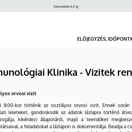
Felső
Szervezetek A-Z-ig
navigáció
ELŐJEGYZÉS, IDŐPONT
nológiai Klinika - Vizitek re
lyos orvosi vizit
l 8:00-kor történik az osztályos orvosi vizit. Ennek során
lati leleteket, gondoskodik az adatok lázlapra történő átv
zsgálja, kikérdezi állapotáról, majd a teendőket megbeszé
ársaival, a feladatokat a lázlapon is dokumentálja. Beadja a csa