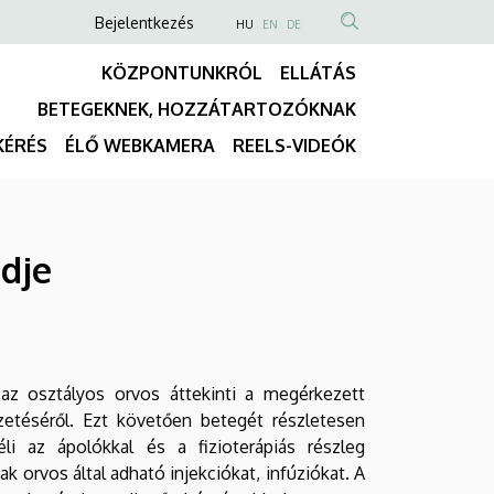
Anonim
NYELVVÁLASZTÓ
Bejelentkezés
HU
EN
DE
TARTALOM
Felhasználói
KÖZPONTUNKRÓL
ELLÁTÁS
KERESÉSE
fiók
BETEGEKNEK, HOZZÁTARTOZÓKNAK
menüje
Fő
KÉRÉS
ÉLŐ WEBKAMERA
REELS-VIDEÓK
navigáció
ndje
 az osztályos orvos áttekinti a megérkezett
ezetéséről. Ezt követően betegét részletesen
li az ápolókkal és a fizioterápiás részleg
k orvos által adható injekciókat, infúziókat. A