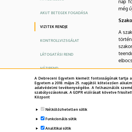
nap f
még ú
AKUT BETEGEK FOGADÁSA
Szako
VIZITEK RENDJE
A szak
történ
KONTROLLVIZSGÁLAT
szakor
teend
LÁTOGATÁSI REND
elbocs
HÁZIREND
Profes
A Debreceni Egyetem kiemelt fontosságúnak tartja a
EGYÉB, FEKVŐBETEG-ELLÁTÁSSAL
Egyetem a 2018. május 25. napjától kötelezően alkalm
Időbeo
KAPCSOLATOS INFORMÁCIÓK
adatvédelmi tevékenységébe. A felhasználók személ
profes
szabályozásoknak. A GDPR előírásait követve frissítet
Központ
szako
ORVOSOK
tervez
Nélkülözhetetlen sütik
Oldalmenü
Oldalmenü
Legutób
Funkcionális sütik
KK
KK
Analitikai sütik