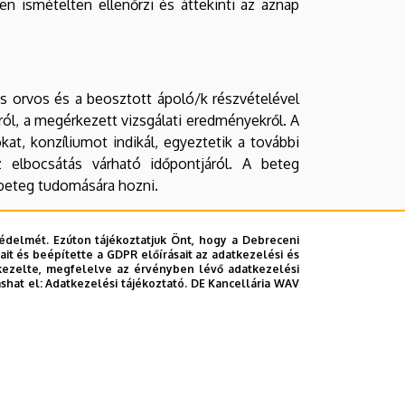
 ismételten ellenőrzi és áttekinti az aznap
os orvos és a beosztott ápoló/k részvételével
ól, a megérkezett vizsgálati eredményekről. A
at, konzíliumot indikál, egyeztetik a további
az elbocsátás várható időpontjáról. A beteg
a beteg tudomására hozni.
édelmét. Ezúton tájékoztatjuk Önt, hogy a Debreceni
it és beépítette a GDPR előírásait az adatkezelési és
ik. A viziten a klinikaigazgató/tanszékvezető
kezelte, megfelelve az érvényben lévő adatkezelési
 és a beosztott ápoló/k vesznek részt, ahol a
ashat el:
Adatkezelési tájékoztató.
DE Kancellária WAV
állapotának alakulásáról, terápiájáról és a