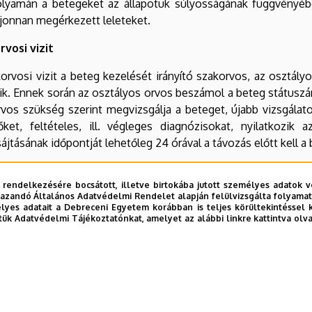
olyamán a betegeket az állapotuk súlyosságának függvényében
jonnan megérkezett leleteket.
rvosi vizit
orvosi vizit a beteg kezelését irányító szakorvos, az osztály
ik. Ennek során az osztályos orvos beszámol a beteg státuszár
vos szükség szerint megvizsgálja a beteget, újabb vizsgálatok
őket, feltételes, ill. végleges diagnózisokat, nyilatkozik 
ájtásának időpontját lehetőleg 24 órával a távozás előtt kell 
szori vizit
 rendelkezésére bocsátott, illetve birtokába jutott személyes adatok v
azandó Általános Adatvédelmi Rendelet alapján felülvizsgálta folyamata
sztástól függően, de hetente legalább egy alkalommal történ
yes adatait a Debreceni Egyetem korábban is teljes körültekintéssel 
szor, a szakorvosok és osztályos orvosok, valamint a főnővér
tük Adatvédelmi Tájékoztatónkat, amelyet az alábbi linkre kattintva olv
rvos vagy osztályos orvos beszámol a beteg anamnéziséről, 
ett diagnosztikus feladatokról a professzornak.
b frissítve:
2024. 05. 27. 14:11