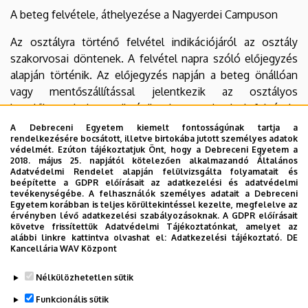
Oldalmenü
Oldalmenü
A beteg felvétele, áthelyezése a Nagyerdei Campuson
KK
KK
Angol
Német
Az osztályra történő felvétel indikációjáról az osztály
szakorvosai döntenek. A felvétel napra szóló előjegyzés
alapján történik. Az előjegyzés napján a beteg önállóan
vagy mentőszállítással jelentkezik az osztályos
kezelőben, ahol megtörténik a beteg adatainak felvétele
majd a beteg elhelyezése a kórteremben.
A Debreceni Egyetem kiemelt fontosságúnak tartja a
rendelkezésére bocsátott, illetve birtokába jutott személyes adatok
védelmét. Ezúton tájékoztatjuk Önt, hogy a Debreceni Egyetem a
Az osztályos orvos megvizsgálja a beteget, a lázlapon
2018. május 25. napjától kötelezően alkalmazandó Általános
elrendeli a beteg kezelését, gyógyszerelését, vizsgálatait,
Adatvédelmi Rendelet alapján felülvizsgálta folyamatait és
beépítette a GDPR előírásait az adatkezelési és adatvédelmi
illetve a felvétel napján a beteget referálja az
tevékenységébe. A felhasználók személyes adatait a Debreceni
osztályvezetőnek.
Egyetem korábban is teljes körültekintéssel kezelte, megfelelve az
érvényben lévő adatkezelési szabályozásoknak. A GDPR előírásait
követve frissítettük Adatvédelmi Tájékoztatónkat, amelyet az
A beteg áthelyezéséről az osztályvezető dönt szakmai
alábbi linkre kattintva olvashat el:
Adatkezelési tájékoztató.
DE
indokok alapján.
Kancellária WAV Központ
Legutóbb frissítve:
2024. 05. 27. 14:12
Nélkülözhetetlen sütik
Funkcionális sütik