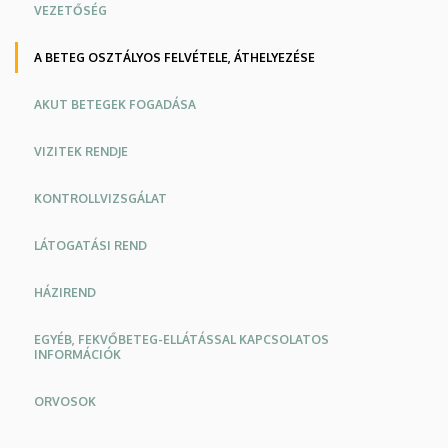
VEZETŐSÉG
KLINIKAI
KÖZPONT
A BETEG OSZTÁLYOS FELVÉTELE, ÁTHELYEZÉSE
AKUT BETEGEK FOGADÁSA
VIZITEK RENDJE
KONTROLLVIZSGÁLAT
LÁTOGATÁSI REND
HÁZIREND
EGYÉB, FEKVŐBETEG-ELLÁTÁSSAL KAPCSOLATOS
INFORMÁCIÓK
ORVOSOK