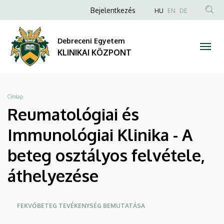
Reumatológiai
Ugrás
Anonim
NYELVVÁLAS
Bejelentkezés
HU
EN
DE
a
TAR
Felhasználói
és
tartalomra
KER
fiók
Debreceni Egyetem
Immunológiai
menüje
KLINIKAI KÖZPONT
Klinika
-
Morzsa
Címlap
A
Reumatológiai és
beteg
Immunológiai Klinika - A
osztályos
beteg osztályos felvétele,
felvétele,
áthelyezése
áthelyezése
Oldalmenü
FEKVŐBETEG TEVÉKENYSÉG BEMUTATÁSA
|
KK