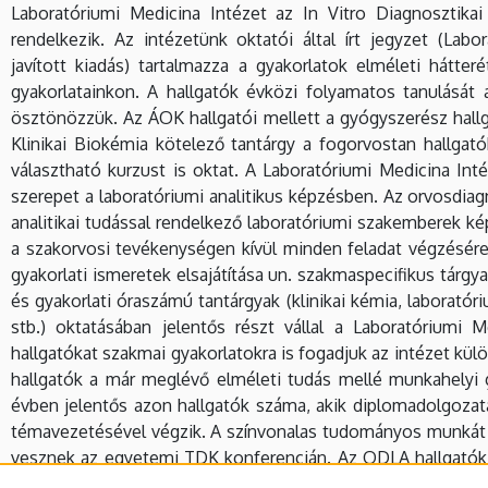
Laboratóriumi Medicina Intézet az In Vitro Diagnosztika
rendelkezik. Az intézetünk oktatói által írt jegyzet (Labo
javított kiadás) tartalmazza a gyakorlatok elméleti hátte
gyakorlatainkon. A hallgatók évközi folyamatos tanulását
ösztönözzük. Az ÁOK hallgatói mellett a gyógyszerész hallg
Klinikai Biokémia kötelező tantárgy a fogorvostan hallgat
választható kurzust is oktat. A Laboratóriumi Medicina Int
szerepet a laboratóriumi analitikus képzésben. Az orvosdiag
analitikai tudással rendelkező laboratóriumi szakemberek ké
a szakorvosi tevékenységen kívül minden feladat végzésér
gyakorlati ismeretek elsajátítása un. szakmaspecifikus tárgy
és gyakorlati óraszámú tantárgyak (klinikai kémia, laborató
stb.) oktatásában jelentős részt vállal a Laboratóriumi
hallgatókat szakmai gyakorlatokra is fogadjuk az intézet kül
hallgatók a már meglévő elméleti tudás mellé munkahelyi g
évben jelentős azon hallgatók száma, akik diplomadolgozat
témavezetésével végzik. A színvonalas tudományos munkát v
vesznek az egyetemi TDK konferencián. Az ODLA hallgatók ír
lebonyolítása is a Laboratóriumi Medicina Intézetben történ