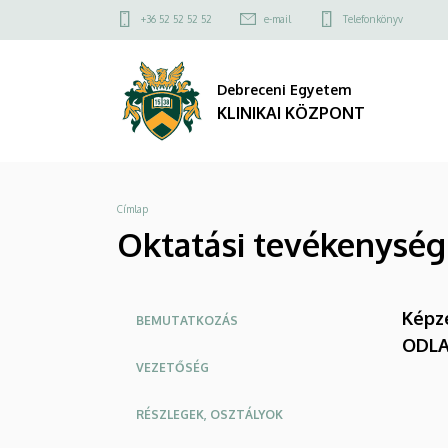
Oktatási
Ugrás
Felső
+36 52 52 52 52
e-mail
Telefonkönyv
a
kapcsolat
tevékenység
tartalomra
menü
Debreceni Egyetem
-
KLINIKAI KÖZPONT
Laboratóriumi
Medicina
Morzsa
Címlap
|
Oktatási tevékenység 
KLINIKAI
KÖZPONT
Oldalmenü
Képz
BEMUTATKOZÁS
KK
ODLA,
VEZETŐSÉG
RÉSZLEGEK, OSZTÁLYOK