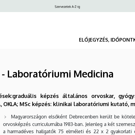
Felső
Szervezetek A-Z-ig
navigáció
ELŐJEGYZÉS, IDŐPONT
- Laboratóriumi Medicina
ések:graduális képzés általános orvoskar, gyógy
 OKLA; MSc képzés: klinikai laboratóriumi kutató, 
Magyarországon elsőként Debrecenben került be kötele
orvosképzés curriculumába 1983-ban. Jelenleg a két szemeszt
a harmadéves hallgatók 75 elméleti és 22 x 2 gyakorlati 