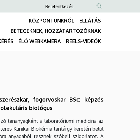
Anonim
Bejelentkezés
NYELVVÁLASZTÓ
TARTALOM
Felhasználói
KÖZPONTUNKRÓL
ELLÁTÁS
KERESÉSE
fiók
BETEGEKNEK, HOZZÁTARTOZÓKNAK
menüje
Fő
KÉRÉS
ÉLŐ WEBKAMERA
REELS-VIDEÓK
navigáció
szerészkar, fogorvoskar BSc: képzés
molekuláris biológus
ző tananyagként a laboratóriumi medicina az
eres Klinikai Biokémia tantárgy keretén belül
óra anyagából tesznek szóbeli szigorlatot. A