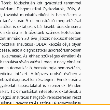
i Tömb földszintjén két gyakorlati teremmel
ratóriumi Diagnosztikai Gyakorlatok, 2016, 6.
rét, továbbá munkafüzetként is használatos a
 a tanév során 5 demonstráció megtartásával
atókat is oktatjuk, s bár kisebb óraszámban a
ók számára is.
Intézetünk számos kötelezően
ézet immáron 20 éve játszik nélkülözhetetlen
nosztikai analitikus (ODLA) képzés célja olyan
pzése, akik a diagnosztikai laboratóriumokban
e alkalmasak. Az ehhez szükséges elméleti és
ak tanulása révén valósul meg. A nagy elméleti
riumi automatizáció, hematológia-hemosztázis,
 Medicina Intézet. A képzés utolsó évében a
önböző diagnosztikai részlegein. Ennek során a
yakorlati tapasztalatot is szereznek. Minden
aikat, TDK munkáikat intézetünk oktatóinak a
égző analitikus hallgatók rendszeresen részt
ásbeli, gyakorlati és szóbeli államvizsgáinak
ik. A korszerű képzés a nemzetközi trendekhez