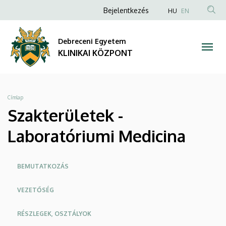
Szakterületek
Ugrás
Anonim
NYELVVÁLA
Bejelentkezés
HU
EN
a
TAR
Felhasználói
-
tartalomra
KER
fiók
Debreceni Egyetem
Laboratóriumi
menüje
KLINIKAI KÖZPONT
Medicina
|
Morzsa
Címlap
KLINIKAI
Szakterületek -
KÖZPONT
Laboratóriumi Medicina
Oldalmenü
BEMUTATKOZÁS
KK
VEZETŐSÉG
RÉSZLEGEK, OSZTÁLYOK