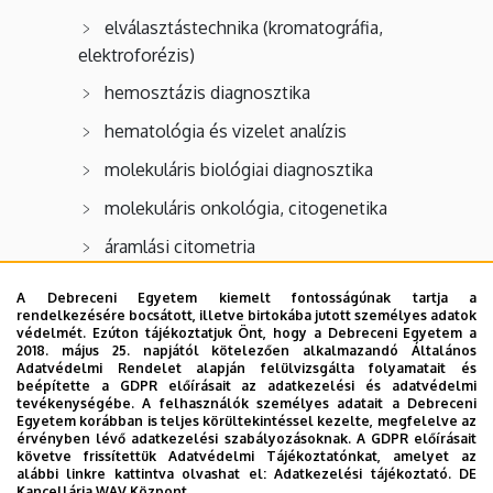
elválasztástechnika (kromatográfia,
elektroforézis)
hemosztázis diagnosztika
hematológia és vizelet analízis
molekuláris biológiai diagnosztika
molekuláris onkológia, citogenetika
áramlási citometria
A Debreceni Egyetem kiemelt fontosságúnak tartja a
Ambulancia részei
rendelkezésére bocsátott, illetve birtokába jutott személyes adatok
védelmét. Ezúton tájékoztatjuk Önt, hogy a Debreceni Egyetem a
2018. május 25. napjától kötelezően alkalmazandó Általános
vérvétel
Adatvédelmi Rendelet alapján felülvizsgálta folyamatait és
beépítette a GDPR előírásait az adatkezelési és adatvédelmi
helicobacter légzésteszt
tevékenységébe. A felhasználók személyes adatait a Debreceni
Egyetem korábban is teljes körültekintéssel kezelte, megfelelve az
verejték elektrolit vizsgálat
érvényben lévő adatkezelési szabályozásoknak. A GDPR előírásait
követve frissítettük Adatvédelmi Tájékoztatónkat, amelyet az
speciális hemosztazeológiai kivizsgálások
alábbi linkre kattintva olvashat el:
Adatkezelési tájékoztató.
DE
Kancellária WAV Központ