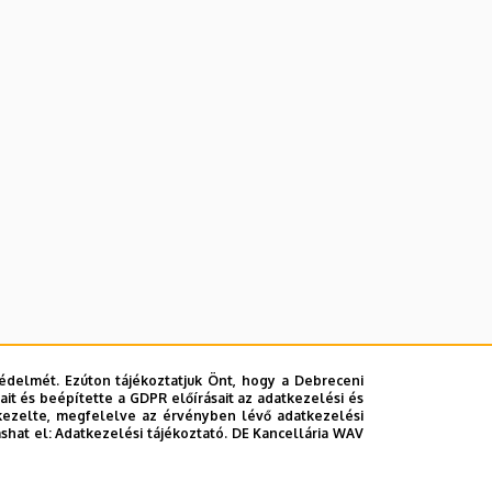
édelmét. Ezúton tájékoztatjuk Önt, hogy a Debreceni
it és beépítette a GDPR előírásait az adatkezelési és
kezelte, megfelelve az érvényben lévő adatkezelési
ashat el:
Adatkezelési tájékoztató.
DE Kancellária WAV