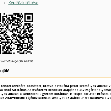
Kérdőív kitöltése
 elérhetősége QR kóddal.
njük!
ceni Egyetem Klinikai Központ
y Gyula Campus Központi Radiológiai Diagnosztika
 rendelkezésére bocsátott, illetve birtokába jutott személyes adatok v
azandó Általános Adatvédelmi Rendelet alapján felülvizsgálta folyamata
ebrecen, Bartók B. 2-26.
yes adatait a Debreceni Egyetem korábban is teljes körültekintéssel 
52 511-840
tük Adatvédelmi Tájékoztatónkat, amelyet az alábbi linkre kattintva olv
radiologia.kenezy@med.unideb.hu