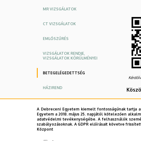
MR VIZSGÁLATOK
CT VIZSGÁLATOK
EMLŐSZŰRÉS
VIZSGÁLATOK RENDJE,
VIZSGÁLATOK KÖRÜLMÉNYEI
BETEGELÉGEDETTSÉG
Kérdőív
HÁZIREND
Köszö
Debre
IONIZÁLÓ SUGÁRZÁS
Kenéz
A Debreceni Egyetem kiemelt fontosságúnak tartja a
Egyetem a 2018. május 25. napjától kötelezően alkalm
4031 D
DÓZISMONITOROZÁS
adatvédelmi tevékenységébe. A felhasználók személ
Tel.: 
szabályozásoknak. A GDPR előírásait követve frissítet
Központ
email:
ÁLLANDÓSÁGI VIZSGÁLATOK