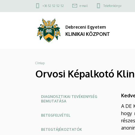
Orvosi
Ugrás
Felső
+36 52 52 52 52
e-mail
Telefonkönyv
a
kapcsolat
Képalkotó
tartalomra
menü
Debreceni Egyetem
Klinika
KLINIKAI KÖZPONT
-
Radiológia
Morzsa
Címlap
-
Orvosi Képalkotó Klin
Betegelégedettség
|
Oldalmenü
Kedve
DIAGNOSZTIKAI TEVÉKENYSÉG
BEMUTATÁSA
KLINIKAI
KEK
A DE K
hogy m
KÖZPONT
BETEGFELVÉTEL
részes
anoni
BETEGTÁJÉKOZTATÓK