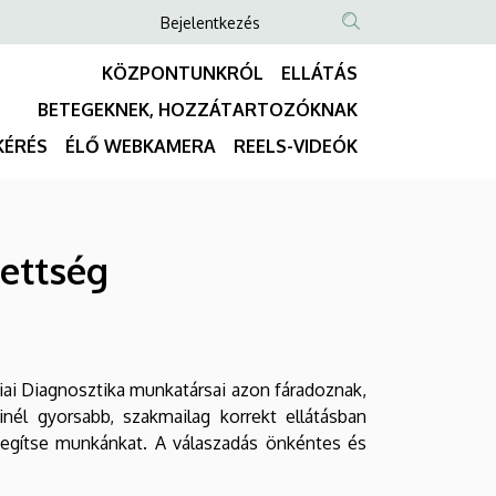
Anonim
Bejelentkezés
NYELVVÁLASZTÓ
TARTALOM
Felhasználói
KÖZPONTUNKRÓL
ELLÁTÁS
KERESÉSE
fiók
BETEGEKNEK, HOZZÁTARTOZÓKNAK
menüje
Fő
KÉRÉS
ÉLŐ WEBKAMERA
REELS-VIDEÓK
navigáció
dettség
ai Diagnosztika munkatársai azon fáradoznak,
inél gyorsabb, szakmailag korrekt ellátásban
 segítse munkánkat. A válaszadás önkéntes és