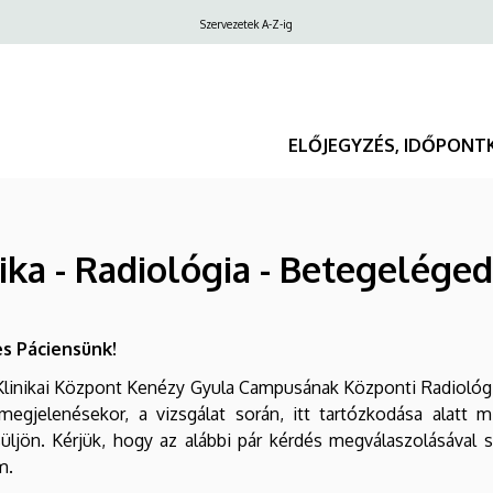
Felső
Szervezetek A-Z-ig
navigáció
ELŐJEGYZÉS, IDŐPONT
ika - Radiológia - Betegelége
s Páciensünk!
linikai Központ Kenézy Gyula Campusának Központi Radiológi
egjelenésekor, a vizsgálat során, itt tartózkodása alatt m
üljön. Kérjük, hogy az alábbi pár kérdés megválaszolásával
m.