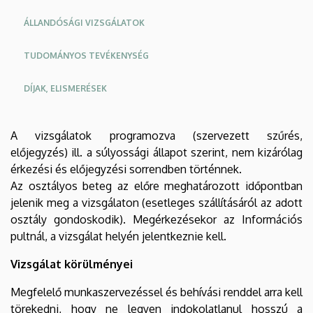
ÁLLANDÓSÁGI VIZSGÁLATOK
TUDOMÁNYOS TEVÉKENYSÉG
DÍJAK, ELISMERÉSEK
Oldalmenu
Oldalmenü
A vizsgálatok programozva (szervezett szűrés,
KEK
KEK
előjegyzés) ill. a súlyossági állapot szerint, nem kizárólag
Angol
Német
érkezési és előjegyzési sorrendben történnek.
Az osztályos beteg az előre meghatározott időpontban
jelenik meg a vizsgálaton (esetleges szállításáról az adott
osztály gondoskodik). Megérkezésekor az Információs
pultnál, a vizsgálat helyén jelentkeznie kell.
Vizsgálat körülményei
Megfelelő munkaszervezéssel és behívási renddel arra kell
törekedni, hogy ne legyen indokolatlanul hosszú a