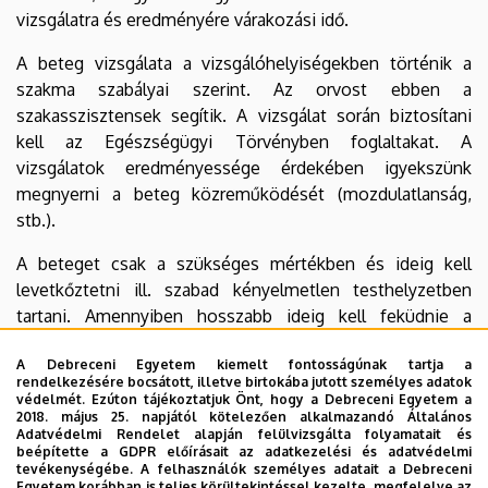
vizsgálatra és eredményére várakozási idő.
A beteg vizsgálata a vizsgálóhelyiségekben történik a
szakma szabályai szerint. Az orvost ebben a
szakasszisztensek segítik. A vizsgálat során biztosítani
kell az Egészségügyi Törvényben foglaltakat. A
vizsgálatok eredményessége érdekében igyekszünk
megnyerni a beteg közreműködését (mozdulatlanság,
stb.).
A beteget csak a szükséges mértékben és ideig kell
levetkőztetni ill. szabad kényelmetlen testhelyzetben
tartani. Amennyiben hosszabb ideig kell feküdnie a
vizsgálat során (ultrahang), a vizsgálat eredményességét
A Debreceni Egyetem kiemelt fontosságúnak tartja a
nem rontva betakarjuk. Zavart, magatehetetlen,
rendelkezésére bocsátott, illetve birtokába jutott személyes adatok
eszméletlen, súlyosan sérült beteg, gyerek esetén
védelmét. Ezúton tájékoztatjuk Önt, hogy a Debreceni Egyetem a
2018. május 25. napjától kötelezően alkalmazandó Általános
felügyeletéről gondoskodni kell. A vizsgálatok közben
Adatvédelmi Rendelet alapján felülvizsgálta folyamatait és
illetéktelen vagy szükségtelen személyek nem
beépítette a GDPR előírásait az adatkezelési és adatvédelmi
tevékenységébe. A felhasználók személyes adatait a Debreceni
tartózkodhatnak a helyiségben.
Egyetem korábban is teljes körültekintéssel kezelte, megfelelve az