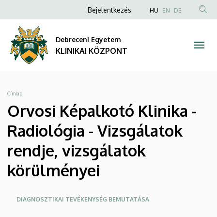
Orvosi
Ugrás
Anonim
NYELVVÁLAS
Bejelentkezés
HU
EN
DE
a
TAR
Felhasználói
Képalkotó
tartalomra
KER
fiók
Debreceni Egyetem
Klinika
menüje
KLINIKAI KÖZPONT
-
Radiológia
Morzsa
Címlap
-
Orvosi Képalkotó Klinika -
Vizsgálatok
Radiológia - Vizsgálatok
rendje,
rendje, vizsgálatok
vizsgálatok
körülményei
körülményei
Oldalmenü
DIAGNOSZTIKAI TEVÉKENYSÉG BEMUTATÁSA
|
KEK