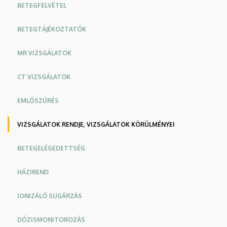
BETEGFELVÉTEL
KLINIKAI
KÖZPONT
BETEGTÁJÉKOZTATÓK
MR VIZSGÁLATOK
CT VIZSGÁLATOK
EMLŐSZŰRÉS
VIZSGÁLATOK RENDJE, VIZSGÁLATOK KÖRÜLMÉNYEI
BETEGELÉGEDETTSÉG
HÁZIREND
IONIZÁLÓ SUGÁRZÁS
DÓZISMONITOROZÁS