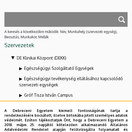
A keresés a következőkre működik: Név, Munkahely (szervezeti egység),
Beosztás, Munkakör, Mellék
Szervezetek
DE Klinikai Központ (DEKK)
Egészségügyi Szolgáltató Egységek
Egészségügyi tevékenység ellátásához kapcsolódó
szervezeti egységek
Gróf Tisza István Campus
Kenézy Gyula Campus
A Debreceni Egyetem kiemelt fontosságúnak tartja a
KK Diagnosztikáért felelős alelnök
rendelkezésére bocsátott, illetve birtokába jutott személyes adatok
védelmét. Ezúton tájékoztatjuk Önt, hogy a Debreceni Egyetem a
2018. május 25. napjától kötelezően alkalmazandó Általános
KK Orvosszakmai alelnök
Adatvédelmi Rendelet alapján felülvizsgálta folyamatait és