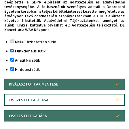
beépítette a GDPR előírásait az adatkezelési és adatvédelmi
tevékenységébe. A felhasználók személyes adatait a Debreceni
Egyetem korábban is teljes körültekintéssel kezelte, megfelelve az
Dolgozói adatmódosítás igénylése a DE
érvényben lévő adatkezelési szabályozásoknak. A GDPR előírásait
telefonkönyvében
|
Külső személyek rögzítése a
követve frissítettük Adatvédelmi Tájékoztatónkat, amelyet az
alábbi linkre kattintva olvashat el:
Adatkezelési tájékoztató.
DE
DE telefonkönyvében
|
Súgó
|
Hibabejelentés
Kancellária WAV Központ
Nélkülözhetetlen sütik
Funkcionális sütik
Analitikai sütik
Hirdetési sütik
KIVÁLASZTOTTAK MENTÉSE
WITHDRAW CONSENT
Adatvédelem
Adatkezelési nyilatkozat
Akadálymentesítési nyilatkozat
ÖSSZES ELUTASÍTÁSA
Impresszum
ÖSSZES ELFOGADÁSA
Copyright © 2026 Unideb