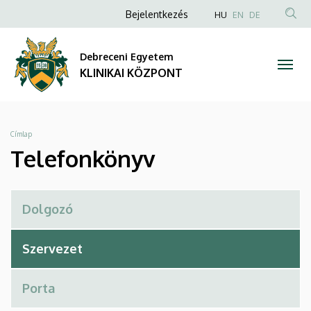
Telefonkönyv
Ugrás
Anonim
NYELVVÁLAS
Bejelentkezés
HU
EN
DE
a
TAR
Felhasználói
|
tartalomra
KER
fiók
Debreceni Egyetem
KLINIKAI
menüje
KLINIKAI KÖZPONT
KÖZPONT
Morzsa
Címlap
Telefonkönyv