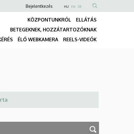
Anonim
NYELVVÁLASZTÓ
Bejelentkezés
HU
EN
DE
TARTALOM
Felhasználói
KÖZPONTUNKRÓL
ELLÁTÁS
KERESÉSE
fiók
BETEGEKNEK, HOZZÁTARTOZÓKNAK
menüje
Fő
KÉRÉS
ÉLŐ WEBKAMERA
REELS-VIDEÓK
navigáció