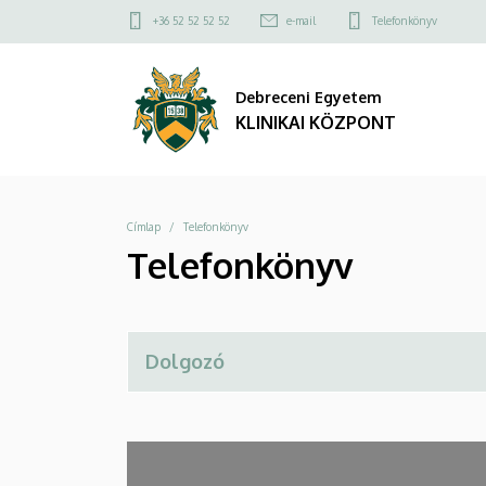
Telefonkönyv
Ugrás
Felső
+36 52 52 52 52
e-mail
Telefonkönyv
a
kapcsolat
|
tartalomra
menü
Debreceni Egyetem
KLINIKAI
KLINIKAI KÖZPONT
KÖZPONT
Morzsa
Címlap
Telefonkönyv
Telefonkönyv