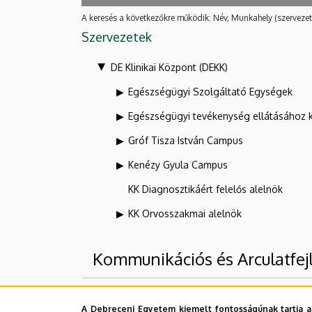
A keresés a következőkre működik: Név, Munkahely (szervezet
Szervezetek
DE Klinikai Központ (DEKK)
Egészségügyi Szolgáltató Egységek
Egészségügyi tevékenység ellátásához 
Gróf Tisza István Campus
Kenézy Gyula Campus
KK Diagnosztikáért felelős alelnök
KK Orvosszakmai alelnök
Kommunikációs és Arculatfejl
Felettes szervezeti egységek
A Debreceni Egyetem kiemelt fontosságúnak tartja a