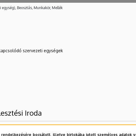
i egység), Beosztás, Munkakör, Mellék
kapcsolódó szervezeti egységek
esztési Iroda
 rendelkezésére bocsátott, illetve birtokába jutott személyes adatok v