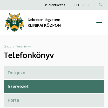
Telefonkönyv
Ugrás
Anonim
NYELVVÁLAS
Bejelentkezés
HU
EN
DE
a
TAR
Felhasználói
|
tartalomra
KER
fiók
Debreceni Egyetem
KLINIKAI
menüje
KLINIKAI KÖZPONT
KÖZPONT
Morzsa
Címlap
Telefonkönyv
Telefonkönyv