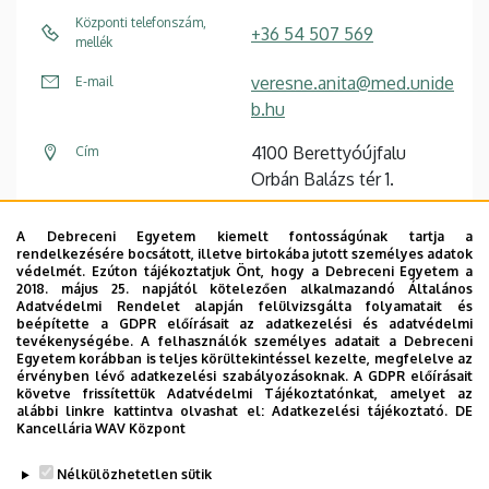
Központi telefonszám,
+36 54 507 569
mellék
veresne.anita@med.unide
E-mail
b.hu
4100 Berettyóújfalu
Cím
Orbán Balázs tér 1.
Szakorvosi rendelő,
Épület, emelet, szobaszám
A Debreceni Egyetem kiemelt fontosságúnak tartja a
földszint
rendelkezésére bocsátott, illetve birtokába jutott személyes adatok
védelmét. Ezúton tájékoztatjuk Önt, hogy a Debreceni Egyetem a
2018. május 25. napjától kötelezően alkalmazandó Általános
Adatvédelmi Rendelet alapján felülvizsgálta folyamatait és
beépítette a GDPR előírásait az adatkezelési és adatvédelmi
tevékenységébe. A felhasználók személyes adatait a Debreceni
Egyetem korábban is teljes körültekintéssel kezelte, megfelelve az
Dolgozói adatmódosítás igénylése a DE
érvényben lévő adatkezelési szabályozásoknak. A GDPR előírásait
telefonkönyvében
|
Külső személyek rögzítése a
követve frissítettük Adatvédelmi Tájékoztatónkat, amelyet az
alábbi linkre kattintva olvashat el:
Adatkezelési tájékoztató.
DE
DE telefonkönyvében
|
Súgó
|
Hibabejelentés
Kancellária WAV Központ
Nélkülözhetetlen sütik