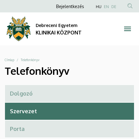
Telefonkönyv
Ugrás
Anonim
NYELVVÁLAS
Bejelentkezés
HU
EN
DE
a
TAR
Felhasználói
|
tartalomra
KER
fiók
Debreceni Egyetem
KLINIKAI
menüje
KLINIKAI KÖZPONT
KÖZPONT
Morzsa
Címlap
Telefonkönyv
Telefonkönyv