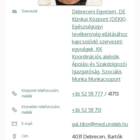
Debreceni Egyetem, DE
Szervezet
Klinikai Központ (DEKK),
Egészségügyi
tevékenység ellátásához
kapcsolódó szervezeti
egységek, KK
Koordinációs alelnök,
Ápolási és Szakdolgozói
Igazgatóság, Szociális
Munka Munkacsoport
Központi telefonszám,
+36 52 511 777
/ 41713
mellék
Közvetlen telefonszám,
+36 52 511 713
mellék
gal.tibor@med.unideb.hu
E-mail
4031 Debrecen, Bartók
Cím