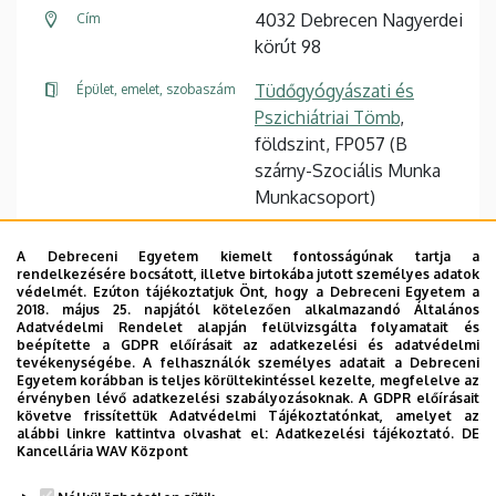
4032 Debrecen Nagyerdei
Cím
körút 98
Tüdőgyógyászati és
Épület, emelet, szobaszám
Pszichiátriai Tömb
,
földszint, FP057 (B
szárny-Szociális Munka
Munkacsoport)
Website
A Debreceni Egyetem kiemelt fontosságúnak tartja a
rendelkezésére bocsátott, illetve birtokába jutott személyes adatok
védelmét. Ezúton tájékoztatjuk Önt, hogy a Debreceni Egyetem a
2018. május 25. napjától kötelezően alkalmazandó Általános
Adatvédelmi Rendelet alapján felülvizsgálta folyamatait és
beépítette a GDPR előírásait az adatkezelési és adatvédelmi
tevékenységébe. A felhasználók személyes adatait a Debreceni
Egyetem korábban is teljes körültekintéssel kezelte, megfelelve az
Dolgozói adatmódosítás igénylése a DE
érvényben lévő adatkezelési szabályozásoknak. A GDPR előírásait
telefonkönyvében
|
Külső személyek rögzítése a
követve frissítettük Adatvédelmi Tájékoztatónkat, amelyet az
alábbi linkre kattintva olvashat el:
Adatkezelési tájékoztató.
DE
DE telefonkönyvében
|
Súgó
|
Hibabejelentés
Kancellária WAV Központ