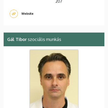
207
Website
Gál Tibor
szociális munkás