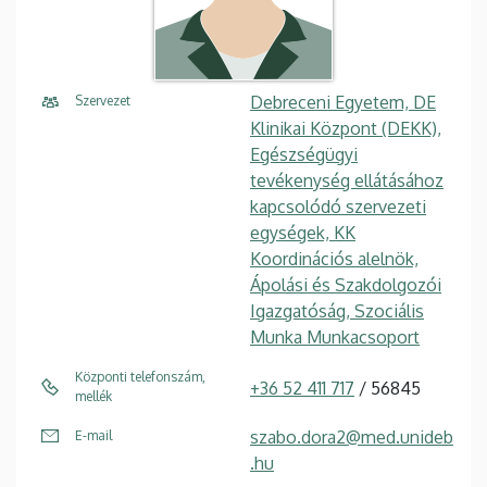
Debreceni Egyetem, DE
Szervezet
Klinikai Központ (DEKK),
Egészségügyi
tevékenység ellátásához
kapcsolódó szervezeti
egységek, KK
Koordinációs alelnök,
Ápolási és Szakdolgozói
Igazgatóság, Szociális
Munka Munkacsoport
Központi telefonszám,
+36 52 411 717
/ 56845
mellék
szabo.dora2@med.unideb
E-mail
.hu