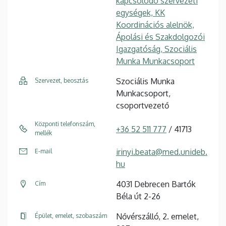
kapcsolódó szervezeti
egységek, KK
Koordinációs alelnök,
Ápolási és Szakdolgozói
Igazgatóság, Szociális
Munka Munkacsoport
Szociális Munka
Szervezet, beosztás
Munkacsoport,
csoportvezető
Központi telefonszám,
+36 52 511 777
/ 41713
mellék
irinyi.beata@med.unideb.
E-mail
hu
4031 Debrecen Bartók
Cím
Béla út 2-26
Nővérszálló, 2. emelet,
Épület, emelet, szobaszám