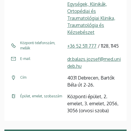
Egységek, Klinikák,
Ortopédiai és
Traumatológiai Klinika,
Traumatológia és
Kézsebészet
Központi telefonszám,
+36 52 511 777
/ 1128, 1145
mellék
dr.balazs.jozsef@med.uni
E-mail
deb.hu
4031 Debrecen, Bartók
Cím
Béla út 2-26.
Központi épület, 2.
Épület, emelet, szobaszám
emelet, 3. emelet, 2056,
3056 (orvosi szoba)