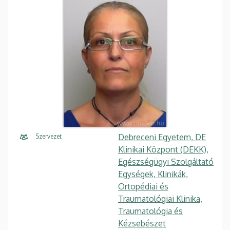
Debreceni Egyetem, DE
Szervezet
Klinikai Központ (DEKK),
Egészségügyi Szolgáltató
Egységek, Klinikák,
Ortopédiai és
Traumatológiai Klinika,
Traumatológia és
Kézsebészet