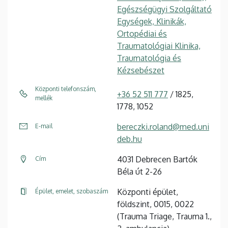
Egészségügyi Szolgáltató
Egységek, Klinikák,
Ortopédiai és
Traumatológiai Klinika,
Traumatológia és
Kézsebészet
Központi telefonszám,
+36 52 511 777
/ 1825,
mellék
1778, 1052
bereczki.roland@med.uni
E-mail
deb.hu
4031 Debrecen Bartók
Cím
Béla út 2-26
Központi épület,
Épület, emelet, szobaszám
földszint, 0015, 0022
(Trauma Triage, Trauma 1.,