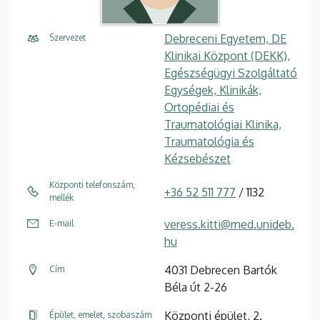
Debreceni Egyetem, DE
Szervezet
Klinikai Központ (DEKK),
Egészségügyi Szolgáltató
Egységek, Klinikák,
Ortopédiai és
Traumatológiai Klinika,
Traumatológia és
Kézsebészet
Központi telefonszám,
+36 52 511 777
/ 1132
mellék
veress.kitti@med.unideb.
E-mail
hu
4031 Debrecen Bartók
Cím
Béla út 2-26
Központi épület, 2.
Épület, emelet, szobaszám