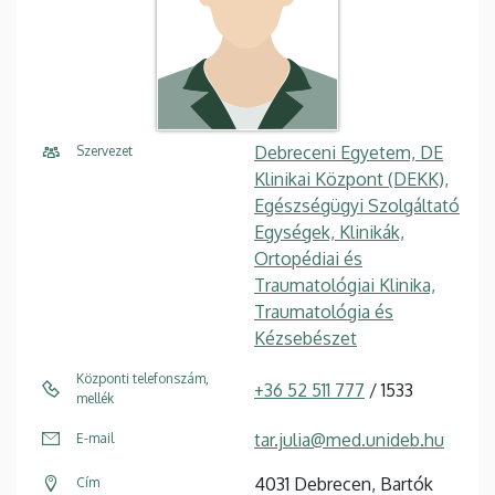
Debreceni Egyetem, DE
Szervezet
Klinikai Központ (DEKK),
Egészségügyi Szolgáltató
Egységek, Klinikák,
Ortopédiai és
Traumatológiai Klinika,
Traumatológia és
Kézsebészet
Központi telefonszám,
+36 52 511 777
/ 1533
mellék
tar.julia@med.unideb.hu
E-mail
4031 Debrecen, Bartók
Cím