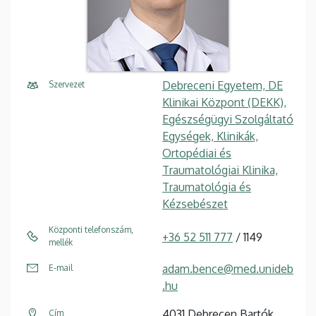
Debreceni Egyetem, DE
Szervezet
Klinikai Központ (DEKK),
Egészségügyi Szolgáltató
Egységek, Klinikák,
Ortopédiai és
Traumatológiai Klinika,
Traumatológia és
Kézsebészet
Központi telefonszám,
+36 52 511 777
/ 1149
mellék
adam.bence@med.unideb
E-mail
.hu
4031 Debrecen Bartók
Cím