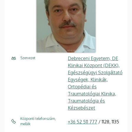
Debreceni Egyetem, DE
Szervezet
Klinikai Központ (DEKK),
Egészségügyi Szolgáltató
Egységek, Klinikák,
Ortopédiai és
Traumatológiai Klinika,
Traumatológia és
Kézsebészet
Központi telefonszám,
+36 52 511 777
/ 1128, 1135
mellék