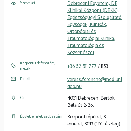
Debreceni Egyetem, DE
Szervezet
Klinikai Központ (DEKK),
Egészségügyi Szolgáltató
Egységek, Klinikák,
Ortopédiai és
Traumatológiai Klinika,
Traumatológia és
Kézsebészet
Központi telefonszám,
+36 52 511 777
/ 1153
mellék
veress.ferencne@med.uni
E-mail
deb.hu
4031 Debrecen, Bartók
Cím
Béla út 2-26.
Központi épület, 3.
Épület, emelet, szobaszám
emelet, 3013 ("D" részleg)