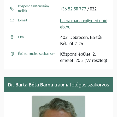
Központi telefonszám,
+36 52 511 777
/ 1132
mellék
barna.mariann@med.unid
E-mail
eb.hu
4031 Debrecen, Bartók
Cím
Béla út 2-26.
Központi épület, 2.
Épület, emelet, szobaszám
emelet, 2013 ("A" részleg)
Dr. Barta Béla Barna
traumatológus szakorvos