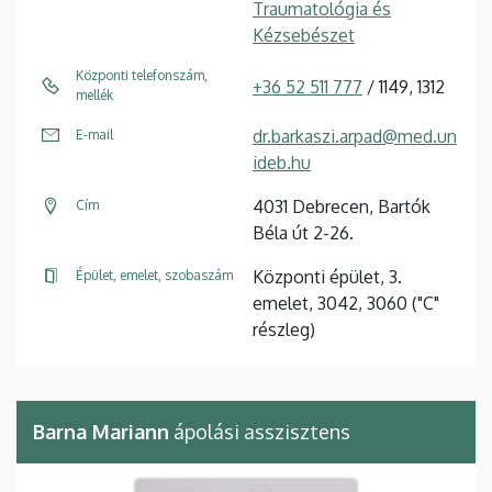
Traumatológia és
Kézsebészet
Központi telefonszám,
+36 52 511 777
/ 1149, 1312
mellék
dr.barkaszi.arpad@med.un
E-mail
ideb.hu
4031 Debrecen, Bartók
Cím
Béla út 2-26.
Központi épület, 3.
Épület, emelet, szobaszám
emelet, 3042, 3060 ("C"
részleg)
Barna Mariann
ápolási asszisztens