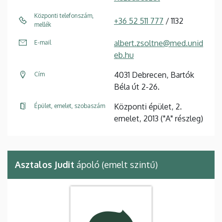
Központi telefonszám,
+36 52 511 777
/ 1132
mellék
albert.zsoltne@med.unid
E-mail
eb.hu
4031 Debrecen, Bartók
Cím
Béla út 2-26.
Központi épület, 2.
Épület, emelet, szobaszám
emelet, 2013 ("A" részleg)
Asztalos Judit
ápoló (emelt szintű)