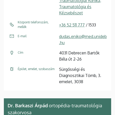
Traumatológiai Klinika,
Traumatológia és
Kézsebészet
Központi telefonszám,
+36 52 511 777
/ 1533
mellék
dudas.eniko@med.unideb
E-mail
.hu
4031 Debrecen Bartók
Cím
Béla út 2-26
Sürgősségi és
Épület, emelet, szobaszám
Diagnosztikai Tömb, 3.
emelet, 3038
Dr. Barkaszi Árpád
ortopédia-traumatológia
szakorvosa