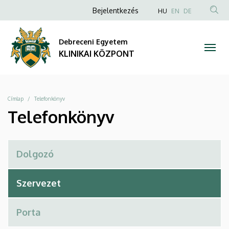
Telefonkönyv
Ugrás
Anonim
NYELVVÁLAS
Bejelentkezés
HU
EN
DE
a
TAR
Felhasználói
|
tartalomra
KER
fiók
Debreceni Egyetem
KLINIKAI
menüje
KLINIKAI KÖZPONT
KÖZPONT
Morzsa
Címlap
Telefonkönyv
Telefonkönyv