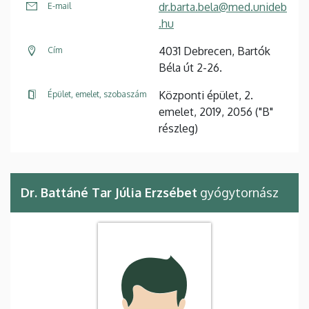
dr.barta.bela@med.unideb
E-mail
.hu
4031 Debrecen, Bartók
Cím
Béla út 2-26.
Központi épület, 2.
Épület, emelet, szobaszám
emelet, 2019, 2056 ("B"
részleg)
Dr. Battáné Tar Júlia Erzsébet
gyógytornász