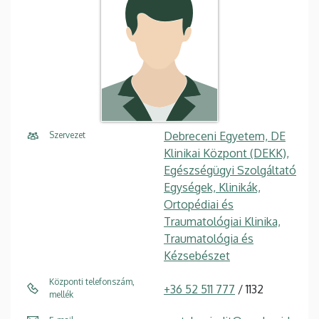
Debreceni Egyetem, DE
Szervezet
Klinikai Központ (DEKK),
Egészségügyi Szolgáltató
Egységek, Klinikák,
Ortopédiai és
Traumatológiai Klinika,
Traumatológia és
Kézsebészet
Központi telefonszám,
+36 52 511 777
/ 1132
mellék