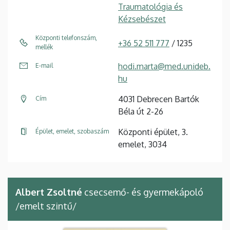
Traumatológia és
Kézsebészet
Központi telefonszám,
+36 52 511 777
/ 1235
mellék
hodi.marta@med.unideb.
E-mail
hu
4031 Debrecen Bartók
Cím
Béla út 2-26
Központi épület, 3.
Épület, emelet, szobaszám
emelet, 3034
Albert Zsoltné
csecsemő- és gyermekápoló
/emelt szintű/