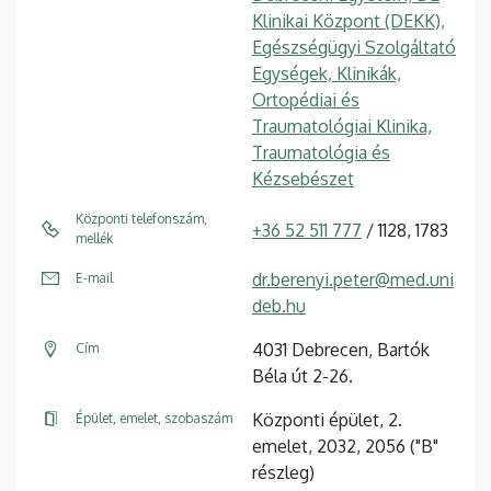
Klinikai Központ (DEKK),
Egészségügyi Szolgáltató
Egységek, Klinikák,
Ortopédiai és
Traumatológiai Klinika,
Traumatológia és
Kézsebészet
Központi telefonszám,
+36 52 511 777
/ 1128, 1783
mellék
dr.berenyi.peter@med.uni
E-mail
deb.hu
4031 Debrecen, Bartók
Cím
Béla út 2-26.
Központi épület, 2.
Épület, emelet, szobaszám
emelet, 2032, 2056 ("B"
részleg)