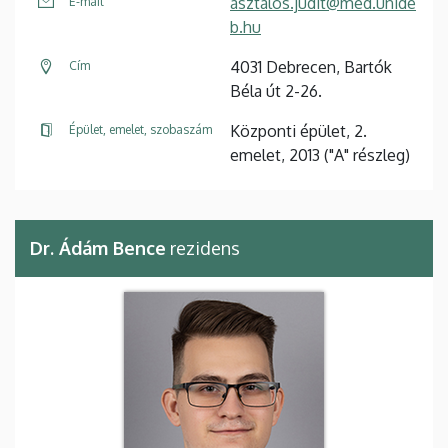
asztalos.judit@med.unide
E-mail
b.hu
4031 Debrecen, Bartók
Cím
Béla út 2-26.
Központi épület, 2.
Épület, emelet, szobaszám
emelet, 2013 ("A" részleg)
Dr. Ádám Bence
rezidens