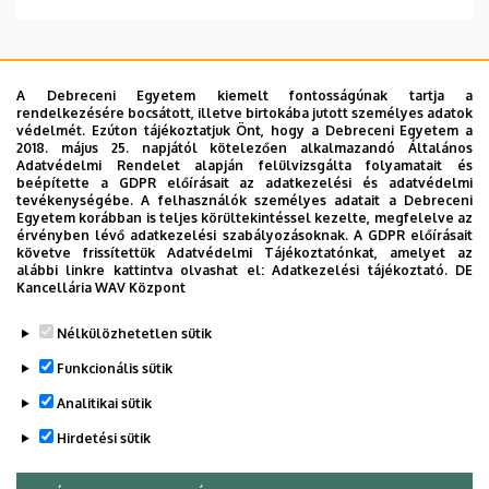
Oldalszámozás
A Debreceni Egyetem kiemelt fontosságúnak tartja a
…
1
2
3
4
5
6
7
8
9
›
»
Jelenlegi
Page
Page
Page
Page
Page
Page
Page
Page
Következő
Utolsó
rendelkezésére bocsátott, illetve birtokába jutott személyes adatok
védelmét. Ezúton tájékoztatjuk Önt, hogy a Debreceni Egyetem a
oldal
oldal
oldal
2018. május 25. napjától kötelezően alkalmazandó Általános
Adatvédelmi Rendelet alapján felülvizsgálta folyamatait és
beépítette a GDPR előírásait az adatkezelési és adatvédelmi
tevékenységébe. A felhasználók személyes adatait a Debreceni
Egyetem korábban is teljes körültekintéssel kezelte, megfelelve az
Dolgozói adatmódosítás igénylése a DE
érvényben lévő adatkezelési szabályozásoknak. A GDPR előírásait
telefonkönyvében
|
Külső személyek rögzítése a
követve frissítettük Adatvédelmi Tájékoztatónkat, amelyet az
alábbi linkre kattintva olvashat el:
Adatkezelési tájékoztató.
DE
DE telefonkönyvében
|
Súgó
|
Hibabejelentés
Kancellária WAV Központ
Nélkülözhetetlen sütik
Funkcionális sütik
Analitikai sütik
Hirdetési sütik