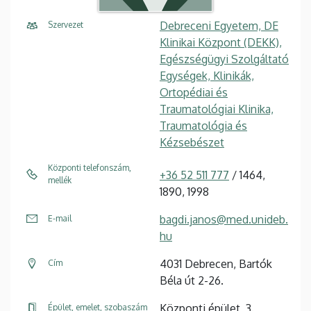
Debreceni Egyetem, DE
Szervezet
Klinikai Központ (DEKK),
Egészségügyi Szolgáltató
Egységek, Klinikák,
Ortopédiai és
Traumatológiai Klinika,
Traumatológia és
Kézsebészet
Központi telefonszám,
+36 52 511 777
/ 1464,
mellék
1890, 1998
bagdi.janos@med.unideb.
E-mail
hu
4031 Debrecen, Bartók
Cím
Béla út 2-26.
Központi épület, 3.
Épület, emelet, szobaszám