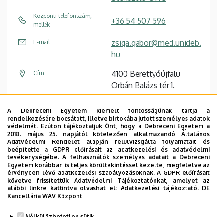
Központi telefonszám,
+36 54 507 596
mellék
zsiga.gabor@med.unideb.
E-mail
hu
4100 Berettyóújfalu
Cím
Orbán Balázs tér 1.
Központi technológiai
Épület, emelet, szobaszám
A Debreceni Egyetem kiemelt fontosságúnak tartja a
tömb , 1. emelet
rendelkezésére bocsátott, illetve birtokába jutott személyes adatok
védelmét. Ezúton tájékoztatjuk Önt, hogy a Debreceni Egyetem a
2018. május 25. napjától kötelezően alkalmazandó Általános
Adatvédelmi Rendelet alapján felülvizsgálta folyamatait és
beépítette a GDPR előírásait az adatkezelési és adatvédelmi
tevékenységébe. A felhasználók személyes adatait a Debreceni
Egyetem korábban is teljes körültekintéssel kezelte, megfelelve az
Dolgozói adatmódosítás igénylése a DE
érvényben lévő adatkezelési szabályozásoknak. A GDPR előírásait
telefonkönyvében
|
Külső személyek rögzítése a
követve frissítettük Adatvédelmi Tájékoztatónkat, amelyet az
alábbi linkre kattintva olvashat el:
Adatkezelési tájékoztató.
DE
DE telefonkönyvében
|
Súgó
|
Hibabejelentés
Kancellária WAV Központ
Nélkülözhetetlen sütik