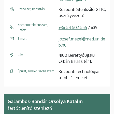
Központi Sterilizáló GTIC,
Szervezet, beosztás
osztályvezető
Központi telefonszám,
+36 54 507 555
/ 639
mellék
jozsef.mezei@med.unide
E-mail
b.hu
4100 Berettyóújfalu
Cím
Orbán Balázs tér 1.
Központi technológiai
Épület, emelet, szobaszám
tömb , 1. emelet
Galambos-Bondár Orsolya Katalin
fertőtlenítő sterilező