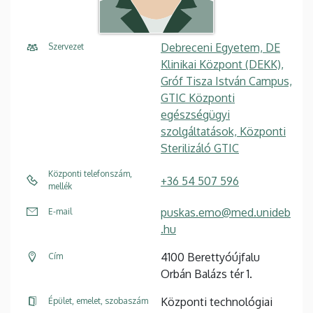
Debreceni Egyetem, DE
Szervezet
Klinikai Központ (DEKK),
Gróf Tisza István Campus,
GTIC Központi
egészségügyi
szolgáltatások, Központi
Sterilizáló GTIC
Központi telefonszám,
+36 54 507 596
mellék
puskas.emo@med.unideb
E-mail
.hu
4100 Berettyóújfalu
Cím
Orbán Balázs tér 1.
Központi technológiai
Épület, emelet, szobaszám