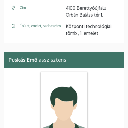
4100 Berettyóújfalu
Cím
Orbán Balázs tér 1.
Központi technológiai
Épület, emelet, szobaszám
tömb , 1. emelet
Puskás Emő
asszisztens