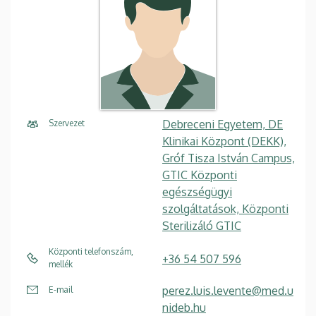
Debreceni Egyetem, DE
Szervezet
Klinikai Központ (DEKK),
Gróf Tisza István Campus,
GTIC Központi
egészségügyi
szolgáltatások, Központi
Sterilizáló GTIC
Központi telefonszám,
+36 54 507 596
mellék
perez.luis.levente@med.u
E-mail
nideb.hu