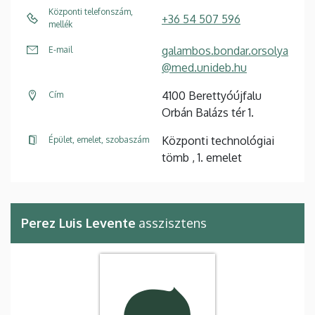
Központi telefonszám,
+36 54 507 596
mellék
galambos.bondar.orsolya
E-mail
@med.unideb.hu
4100 Berettyóújfalu
Cím
Orbán Balázs tér 1.
Központi technológiai
Épület, emelet, szobaszám
tömb , 1. emelet
Perez Luis Levente
asszisztens