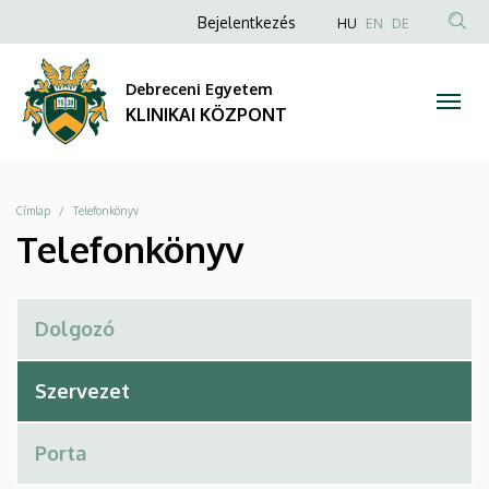
Telefonkönyv
Ugrás
Anonim
NYELVVÁLAS
Bejelentkezés
HU
EN
DE
a
TAR
Felhasználói
|
tartalomra
KER
fiók
Debreceni Egyetem
KLINIKAI
menüje
KLINIKAI KÖZPONT
KÖZPONT
Morzsa
Címlap
Telefonkönyv
Telefonkönyv