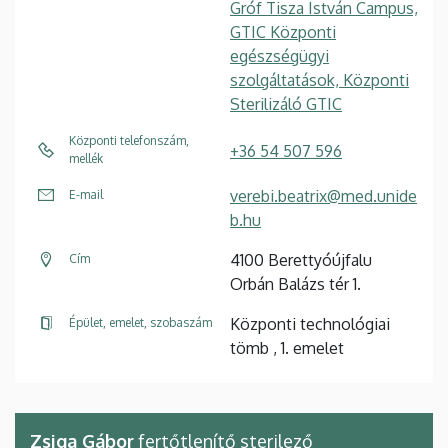
Gróf Tisza István Campus,
GTIC Központi
egészségügyi
szolgáltatások, Központi
Sterilizáló GTIC
Központi telefonszám,
+36 54 507 596
mellék
verebi.beatrix@med.unide
E-mail
b.hu
4100 Berettyóújfalu
Cím
Orbán Balázs tér 1.
Központi technológiai
Épület, emelet, szobaszám
tömb , 1. emelet
Zsiga Gábor
fertőtlenítő sterilező