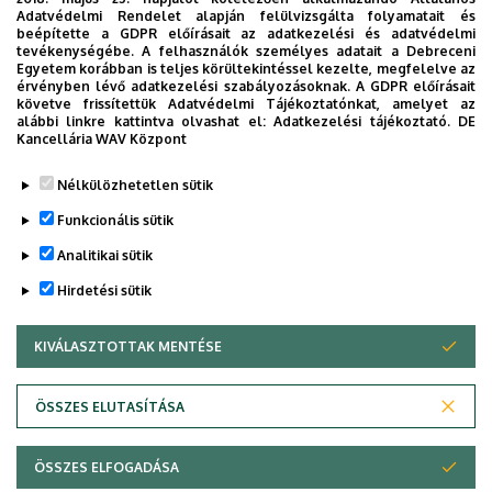
Adatvédelmi Rendelet alapján felülvizsgálta folyamatait és
beépítette a GDPR előírásait az adatkezelési és adatvédelmi
tevékenységébe. A felhasználók személyes adatait a Debreceni
Egyetem korábban is teljes körültekintéssel kezelte, megfelelve az
Dolgozói adatmódosítás igénylése a DE
érvényben lévő adatkezelési szabályozásoknak. A GDPR előírásait
telefonkönyvében
|
Külső személyek rögzítése a
követve frissítettük Adatvédelmi Tájékoztatónkat, amelyet az
alábbi linkre kattintva olvashat el:
Adatkezelési tájékoztató.
DE
DE telefonkönyvében
|
Súgó
|
Hibabejelentés
Kancellária WAV Központ
Nélkülözhetetlen sütik
Funkcionális sütik
Analitikai sütik
Hirdetési sütik
KIVÁLASZTOTTAK MENTÉSE
WITHDRAW CONSENT
Adatvédelem
Adatkezelési nyilatkozat
Akadálymentesítési nyilatkozat
ÖSSZES ELUTASÍTÁSA
Impresszum
ÖSSZES ELFOGADÁSA