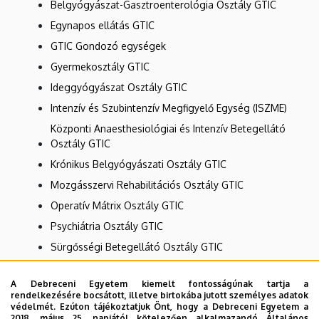
Belgyógyászat-Gasztroenterológia Osztály GTIC
Egynapos ellátás GTIC
GTIC Gondozó egységek
Gyermekosztály GTIC
Ideggyógyászat Osztály GTIC
Intenzív és Szubintenzív Megfigyelő Egység (ISZME)
Központi Anaesthesiológiai és Intenzív Betegellátó
Osztály GTIC
Krónikus Belgyógyászati Osztály GTIC
Mozgásszervi Rehabilitációs Osztály GTIC
Operatív Mátrix Osztály GTIC
Psychiátria Osztály GTIC
Sürgősségi Betegellátó Osztály GTIC
Szakrendelések GTIC
A Debreceni Egyetem kiemelt fontosságúnak tartja a
Szülészet-nőgyógyászat Osztály GTIC
rendelkezésére bocsátott, illetve birtokába jutott személyes adatok
védelmét. Ezúton tájékoztatjuk Önt, hogy a Debreceni Egyetem a
Nincs találat.
2018. május 25. napjától kötelezően alkalmazandó Általános