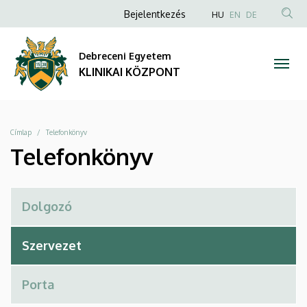
Telefonkönyv
Ugrás
Anonim
NYELVVÁLAS
Bejelentkezés
HU
EN
DE
a
TAR
Felhasználói
|
tartalomra
KER
fiók
Debreceni Egyetem
KLINIKAI
menüje
KLINIKAI KÖZPONT
KÖZPONT
Morzsa
Címlap
Telefonkönyv
Telefonkönyv