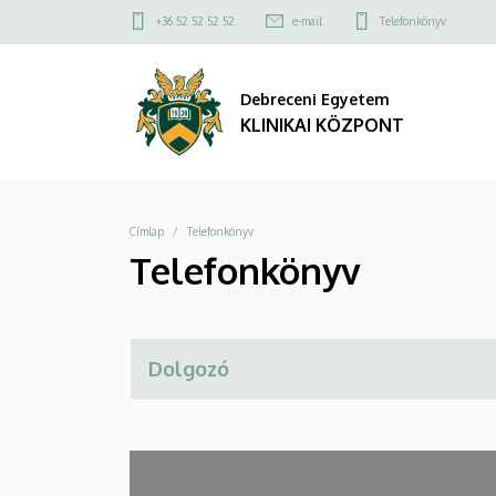
Telefonkönyv
Ugrás
Felső
+36 52 52 52 52
e-mail
Telefonkönyv
a
kapcsolat
|
tartalomra
menü
Debreceni Egyetem
KLINIKAI
KLINIKAI KÖZPONT
KÖZPONT
Morzsa
Címlap
Telefonkönyv
Telefonkönyv