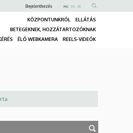
Anonim
NYELVVÁLASZTÓ
Bejelentkezés
HU
EN
DE
TARTALOM
Felhasználói
KÖZPONTUNKRÓL
ELLÁTÁS
KERESÉSE
fiók
BETEGEKNEK, HOZZÁTARTOZÓKNAK
menüje
Fő
KÉRÉS
ÉLŐ WEBKAMERA
REELS-VIDEÓK
navigáció