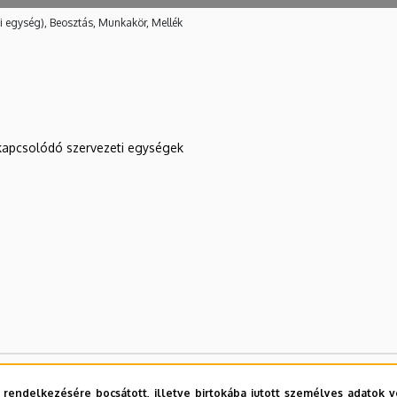
i egység), Beosztás, Munkakör, Mellék
kapcsolódó szervezeti egységek
 rendelkezésére bocsátott, illetve birtokába jutott személyes adatok v