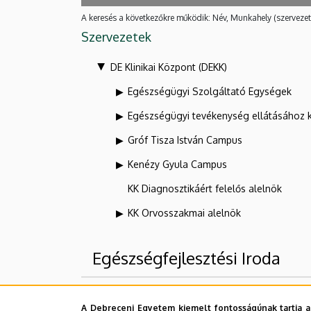
A keresés a következőkre működik: Név, Munkahely (szervezet
Szervezetek
DE Klinikai Központ (DEKK)
Egészségügyi Szolgáltató Egységek
Egészségügyi tevékenység ellátásához 
Gróf Tisza István Campus
Kenézy Gyula Campus
KK Diagnosztikáért felelős alelnök
KK Orvosszakmai alelnök
Egészségfejlesztési Iroda
Felettes szervezeti egységek
A Debreceni Egyetem kiemelt fontosságúnak tartja a