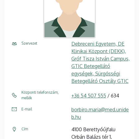
Debreceni Egyetem, DE
Szervezet
Klinikai Központ (DEKK),
Gróf Tisza István Campus,
GTIC Betegellátó
egységek, Sürgősségi
Betegellátó Osztály GTIC
Központi telefonszám,
+36 54 507 555
/ 634
mellék
borbiro.maria@med.unide
E-mail
b.hu
4100 Berettyóújfalu
Cím
Orbán Balázs tér 1.