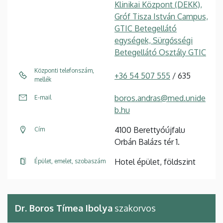
Klinikai Központ (DEKK),
Gróf Tisza István Campus,
GTIC Betegellátó
egységek, Sürgősségi
Betegellátó Osztály GTIC
Központi telefonszám,
+36 54 507 555
/ 635
mellék
boros.andras@med.unide
E-mail
b.hu
4100 Berettyóújfalu
Cím
Orbán Balázs tér 1.
Hotel épület, földszint
Épület, emelet, szobaszám
Dr. Boros Tímea Ibolya
szakorvos