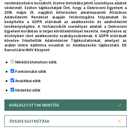
1
2
3
4
5
›
»
Jelenlegi
Page
Page
Page
Page
Következő
Utolsó
rendelkezésére bocsátott, illetve birtokába jutott személyes adatok
védelmét. Ezúton tájékoztatjuk Önt, hogy a Debreceni Egyetem a
oldal
oldal
oldal
2018. május 25. napjától kötelezően alkalmazandó Általános
Adatvédelmi Rendelet alapján felülvizsgálta folyamatait és
beépítette a GDPR előírásait az adatkezelési és adatvédelmi
tevékenységébe. A felhasználók személyes adatait a Debreceni
Egyetem korábban is teljes körültekintéssel kezelte, megfelelve az
Dolgozói adatmódosítás igénylése a DE
érvényben lévő adatkezelési szabályozásoknak. A GDPR előírásait
telefonkönyvében
|
Külső személyek rögzítése a
követve frissítettük Adatvédelmi Tájékoztatónkat, amelyet az
alábbi linkre kattintva olvashat el:
Adatkezelési tájékoztató.
DE
DE telefonkönyvében
|
Súgó
|
Hibabejelentés
Kancellária WAV Központ
Nélkülözhetetlen sütik
Funkcionális sütik
Analitikai sütik
Hirdetési sütik
KIVÁLASZTOTTAK MENTÉSE
WITHDRAW CONSENT
Adatvédelem
Adatkezelési nyilatkozat
Akadálymentesítési nyilatkozat
ÖSSZES ELUTASÍTÁSA
Impresszum