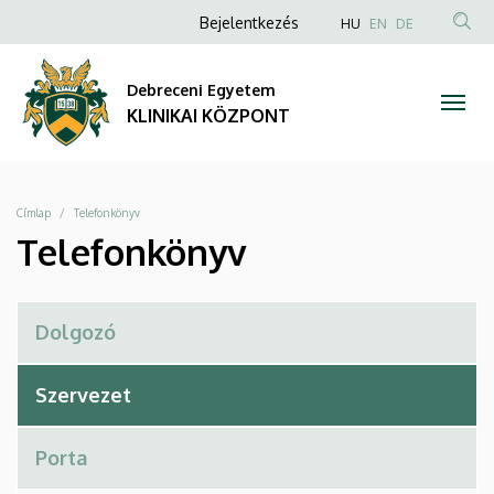
Telefonkönyv
Ugrás
Anonim
NYELVVÁLAS
Bejelentkezés
HU
EN
DE
a
TAR
Felhasználói
|
tartalomra
KER
fiók
Debreceni Egyetem
KLINIKAI
menüje
KLINIKAI KÖZPONT
KÖZPONT
Morzsa
Címlap
Telefonkönyv
Telefonkönyv