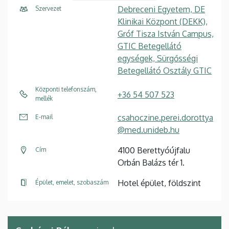
Debreceni Egyetem, DE
Szervezet
Klinikai Központ (DEKK),
Gróf Tisza István Campus,
GTIC Betegellátó
egységek, Sürgősségi
Betegellátó Osztály GTIC
Központi telefonszám,
+36 54 507 523
mellék
csahoczine.perei.dorottya
E-mail
@med.unideb.hu
4100 Berettyóújfalu
Cím
Orbán Balázs tér 1.
Hotel épület, földszint
Épület, emelet, szobaszám