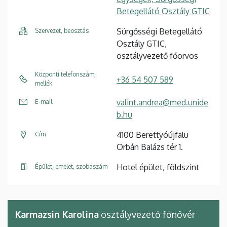
Betegellátó Osztály GTIC
Sürgősségi Betegellátó
Szervezet, beosztás
Osztály GTIC,
osztályvezető főorvos
Központi telefonszám,
+36 54 507 589
mellék
valint.andrea@med.unide
E-mail
b.hu
4100 Berettyóújfalu
Cím
Orbán Balázs tér 1.
Hotel épület, földszint
Épület, emelet, szobaszám
Karmazsin Karolina
osztályvezető főnővér