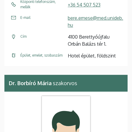
Központi telefonszám,
+36 54 507 523
mellék
bere.emese@med.unideb.
E-mail
hu
4100 Berettyóújfalu
Cím
Orbán Balázs tér 1.
Hotel épület, földszint
Épület, emelet, szobaszám
Dr. Borbíró Mária
szakorvos