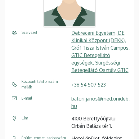
Debreceni Egyetem, DE
Szervezet
Klinikai Központ (DEKK),
Gróf Tisza István Campus,
GTIC Betegellátó
egységek, Sürgősségi
Betegellátó Osztály GTIC
Központi telefonszám,
+36 54 507 523
mellék
batori.janos@med.unideb.
E-mail
hu
4100 Berettyóújfalu
Cím
Orbán Balázs tér 1.
Hotel épület, földszint
Épület, emelet, szobaszám