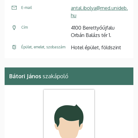
antal.ibolya@med.unideb.
E-mail
hu
4100 Berettyóújfalu
Cím
Orbán Balázs tér 1.
Hotel épület, földszint
Épület, emelet, szobaszám
Bátori János
szakápoló