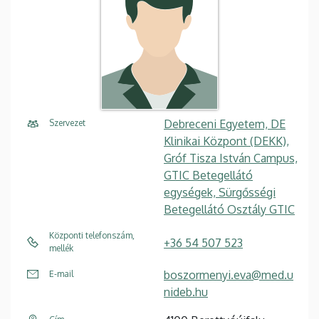
Debreceni Egyetem, DE
Szervezet
Klinikai Központ (DEKK),
Gróf Tisza István Campus,
GTIC Betegellátó
egységek, Sürgősségi
Betegellátó Osztály GTIC
Központi telefonszám,
+36 54 507 523
mellék
boszormenyi.eva@med.u
E-mail
nideb.hu