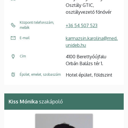
Osztály GTIC,
osztályvezető főnővér
Központi telefonszám,
+36 54 507 523
mellék
karmazsin.karolina@med.
E-mail
unideb.hu
4100 Berettyóújfalu
Cím
Orbán Balázs tér 1.
Hotel épület, földszint
Épület, emelet, szobaszám
Kiss Mónika
szakápoló