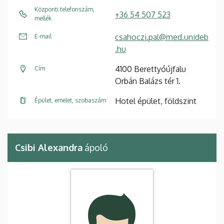
Központi telefonszám,
+36 54 507 523
mellék
csahoczi.pal@med.unideb
E-mail
.hu
4100 Berettyóújfalu
Cím
Orbán Balázs tér 1.
Hotel épület, földszint
Épület, emelet, szobaszám
Csibi Alexandra
ápoló