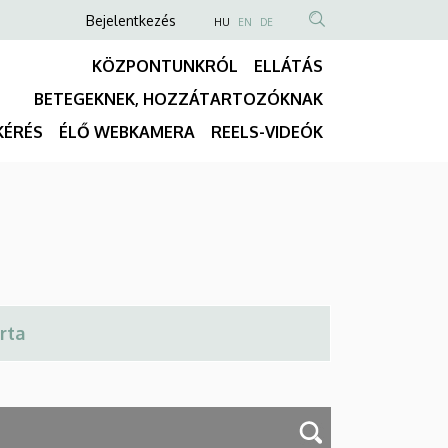
Anonim
NYELVVÁLASZTÓ
Bejelentkezés
HU
EN
DE
TARTALOM
Felhasználói
KÖZPONTUNKRÓL
ELLÁTÁS
KERESÉSE
fiók
BETEGEKNEK, HOZZÁTARTOZÓKNAK
menüje
Fő
KÉRÉS
ÉLŐ WEBKAMERA
REELS-VIDEÓK
navigáció