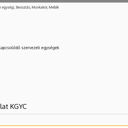
i egység), Beosztás, Munkakör, Mellék
kapcsolódó szervezeti egységek
álat KGYC