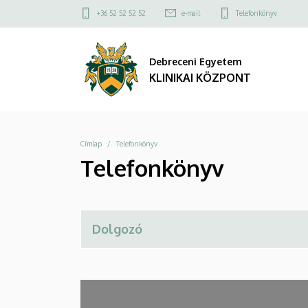
Telefonkönyv
Ugrás
Felső
+36 52 52 52 52
e-mail
Telefonkönyv
a
kapcsolat
|
tartalomra
menü
Debreceni Egyetem
KLINIKAI
KLINIKAI KÖZPONT
KÖZPONT
Morzsa
Címlap
Telefonkönyv
Telefonkönyv