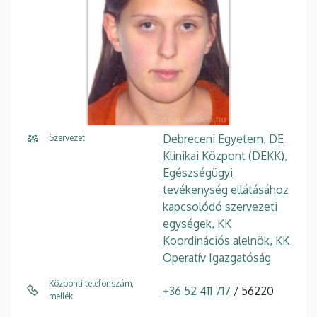
Debreceni Egyetem, DE
Szervezet
Klinikai Központ (DEKK),
Egészségügyi
tevékenység ellátásához
kapcsolódó szervezeti
egységek, KK
Koordinációs alelnök, KK
Operatív Igazgatóság
Központi telefonszám,
+36 52 411 717
/ 56220
mellék