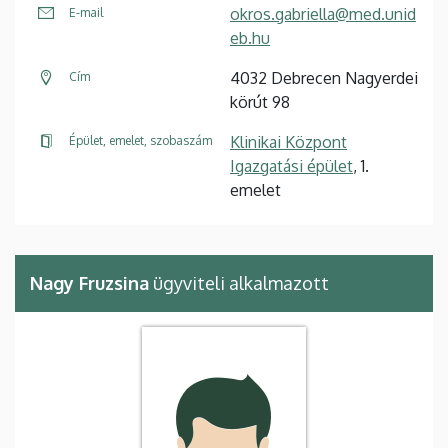
okros.gabriella@med.unid
E-mail
eb.hu
4032 Debrecen Nagyerdei
Cím
körút 98
Klinikai Központ
Épület, emelet, szobaszám
Igazgatási épület
, 1.
emelet
Nagy Fruzsina
ügyviteli alkalmazott