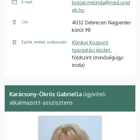
bolgar.melinda@med.unid
E-mail
eb.hu
4032 Debrecen Nagyerdei
Cím
körút 98
Klinikai Központ
Épület, emelet, szobaszám
Igazgatási épület
,
földszint (minőségügyi
iroda)
Karácsony-Ökrös Gabriella
ügyviteli
alkalmazott-asszisztens