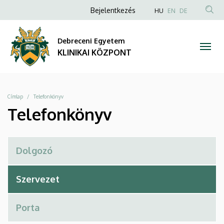
Telefonkönyv
Ugrás
Anonim
NYELVVÁLAS
Bejelentkezés
HU
EN
DE
a
TAR
Felhasználói
|
tartalomra
KER
fiók
Debreceni Egyetem
KLINIKAI
menüje
KLINIKAI KÖZPONT
KÖZPONT
Morzsa
Címlap
Telefonkönyv
Telefonkönyv