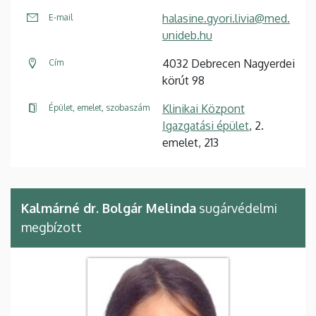
halasine.gyori.livia@med.
E-mail
unideb.hu
4032 Debrecen Nagyerdei
Cím
körút 98
Klinikai Központ
Épület, emelet, szobaszám
Igazgatási épület
, 2.
emelet, 213
Kalmárné dr. Bolgár Melinda
sugárvédelmi
megbízott