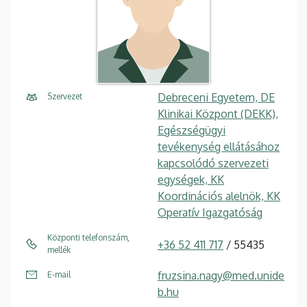
Debreceni Egyetem, DE
Szervezet
Klinikai Központ (DEKK),
Egészségügyi
tevékenység ellátásához
kapcsolódó szervezeti
egységek, KK
Koordinációs alelnök, KK
Operatív Igazgatóság
Központi telefonszám,
+36 52 411 717
/ 55435
mellék
fruzsina.nagy@med.unide
E-mail
b.hu