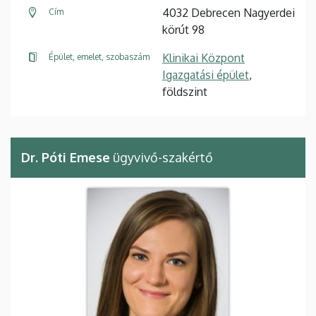
4032 Debrecen Nagyerdei
Cím
körút 98
Klinikai Központ
Épület, emelet, szobaszám
Igazgatási épület
,
földszint
Dr. Póti Emese
ügyvivő-szakértő