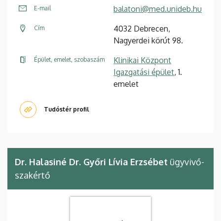
balatoni@med.unideb.hu
E-mail
4032 Debrecen,
Cím
Nagyerdei körút 98.
Klinikai Központ
Épület, emelet, szobaszám
Igazgatási épület
, 1.
emelet
Tudóstér profil
Dr. Halasiné Dr. Győri Lívia Erzsébet
ügyvivő-
szakértő