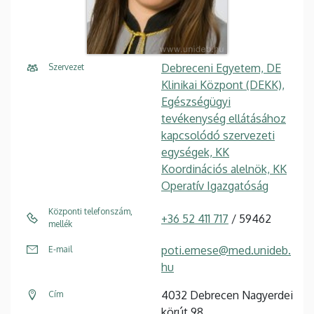
Debreceni Egyetem, DE
Szervezet
Klinikai Központ (DEKK),
Egészségügyi
tevékenység ellátásához
kapcsolódó szervezeti
egységek, KK
Koordinációs alelnök, KK
Operatív Igazgatóság
Központi telefonszám,
+36 52 411 717
/ 59462
mellék
poti.emese@med.unideb.
E-mail
hu
4032 Debrecen Nagyerdei
Cím
körút 98