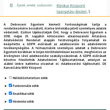
Klinikai Központ
Épület, emelet, szobaszám
Igazgatási épület
, 1.
emelet
A Debreceni Egyetem kiemelt fontosságúnak tartja a
+36 52 419 807
Fax / mellék
rendelkezésére bocsátott, illetve birtokába jutott személyes adatok
védelmét. Ezúton tájékoztatjuk Önt, hogy a Debreceni Egyetem a
2018. május 25. napjától kötelezően alkalmazandó Általános
Adatvédelmi Rendelet alapján felülvizsgálta folyamatait és
beépítette a GDPR előírásait az adatkezelési és adatvédelmi
tevékenységébe. A felhasználók személyes adatait a Debreceni
Egyetem korábban is teljes körültekintéssel kezelte, megfelelve az
Dolgozói adatmódosítás igénylése a DE
érvényben lévő adatkezelési szabályozásoknak. A GDPR előírásait
telefonkönyvében
|
Külső személyek rögzítése a
követve frissítettük Adatvédelmi Tájékoztatónkat, amelyet az
alábbi linkre kattintva olvashat el:
Adatkezelési tájékoztató.
DE
DE telefonkönyvében
|
Súgó
|
Hibabejelentés
Kancellária WAV Központ
Nélkülözhetetlen sütik
Funkcionális sütik
Analitikai sütik
Hirdetési sütik