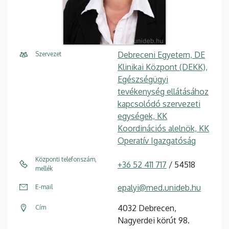
Debreceni Egyetem, DE
Szervezet
Klinikai Központ (DEKK),
Egészségügyi
tevékenység ellátásához
kapcsolódó szervezeti
egységek, KK
Koordinációs alelnök, KK
Operatív Igazgatóság
Központi telefonszám,
+36 52 411 717
/ 54518
mellék
epalyi@med.unideb.hu
E-mail
4032 Debrecen,
Cím
Nagyerdei körút 98.