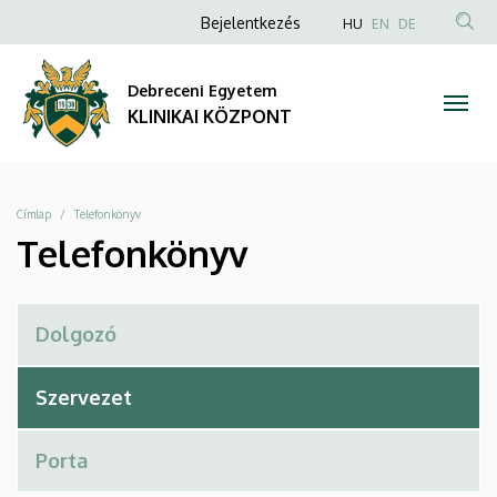
Telefonkönyv
Ugrás
Anonim
NYELVVÁLAS
Bejelentkezés
HU
EN
DE
a
TAR
Felhasználói
|
tartalomra
KER
fiók
Debreceni Egyetem
KLINIKAI
menüje
KLINIKAI KÖZPONT
KÖZPONT
Morzsa
Címlap
Telefonkönyv
Telefonkönyv