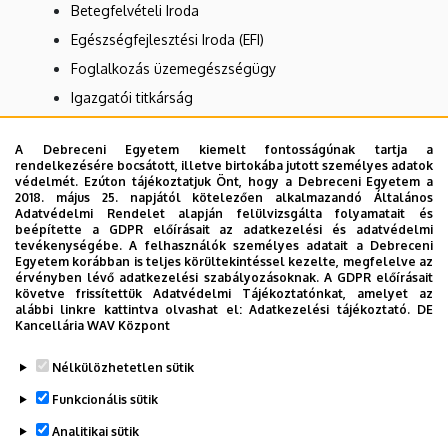
Betegfelvételi Iroda
Egészségfejlesztési Iroda (EFI)
Foglalkozás üzemegészségügy
Igazgatói titkárság
Kórház higiénia
A Debreceni Egyetem kiemelt fontosságúnak tartja a
Központi szervezet
rendelkezésére bocsátott, illetve birtokába jutott személyes adatok
védelmét. Ezúton tájékoztatjuk Önt, hogy a Debreceni Egyetem a
Nincs találat.
2018. május 25. napjától kötelezően alkalmazandó Általános
Adatvédelmi Rendelet alapján felülvizsgálta folyamatait és
beépítette a GDPR előírásait az adatkezelési és adatvédelmi
tevékenységébe. A felhasználók személyes adatait a Debreceni
Egyetem korábban is teljes körültekintéssel kezelte, megfelelve az
Dolgozói adatmódosítás igénylése a DE
érvényben lévő adatkezelési szabályozásoknak. A GDPR előírásait
telefonkönyvében
|
Külső személyek rögzítése a
követve frissítettük Adatvédelmi Tájékoztatónkat, amelyet az
alábbi linkre kattintva olvashat el:
Adatkezelési tájékoztató.
DE
DE telefonkönyvében
|
Súgó
|
Hibabejelentés
Kancellária WAV Központ
Nélkülözhetetlen sütik
Funkcionális sütik
Analitikai sütik