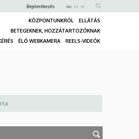
Anonim
NYELVVÁLASZTÓ
Bejelentkezés
HU
EN
DE
TARTALOM
Felhasználói
KÖZPONTUNKRÓL
ELLÁTÁS
KERESÉSE
fiók
BETEGEKNEK, HOZZÁTARTOZÓKNAK
menüje
Fő
KÉRÉS
ÉLŐ WEBKAMERA
REELS-VIDEÓK
navigáció