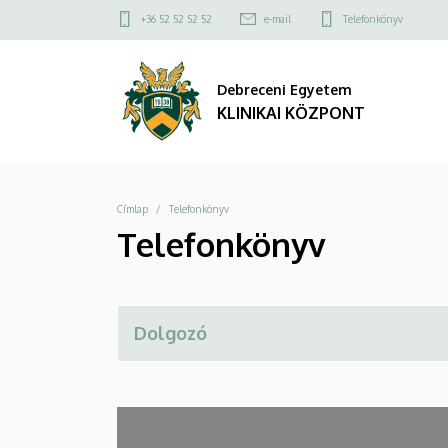
Telefonkönyv
Ugrás
Felső
+36 52 52 52 52
e-mail
Telefonkönyv
a
kapcsolat
|
tartalomra
menü
Debreceni Egyetem
KLINIKAI
KLINIKAI KÖZPONT
KÖZPONT
Morzsa
Címlap
Telefonkönyv
Telefonkönyv